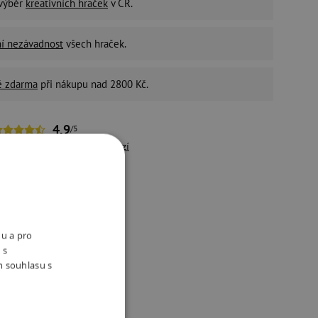
 výběr
kreativních hraček
v ČR.
ní nezávadnost
všech hraček.
é zdarma
při nákupu nad 2800 Kč.
4,9
/5
řes 10 500 pozitivních
recenzí
držitelný e-shop
ivotní prostředí a péči o
aměstnance bereme vážně.
nu a pro
 s
m souhlasu s
ukty