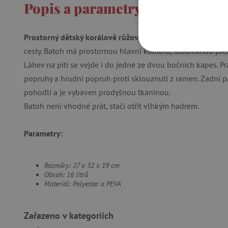
Popis a parametry
Prostorný dětský korálově růžový batoh
s veselým design
cesty. Batoh má prostornou hlavní komoru, izolovanou pře
NEZBYTNĚ NUTN
Láhev na pití se vejde i do jedné ze dvou bočních kapes. P
popruhy a hrudní popruh proti sklouznutí z ramen. Zadní pa
FUNKČNÍ SOUBO
pohodlí a je vybaven prodyšnou tkaninou.
Batoh není vhodné prát, stačí otřít vlhkým hadrem.
Nezby
Parametry:
Nezbytně nutné soubory cook
bez nezbytně nutných soubo
Rozměry: 27 x 32 x 19 cm
Obsah: 16 litrů
Název
Materiál: Polyester a PEVA
__cf_bm
Zařazeno v kategoriích
_lb_ccc