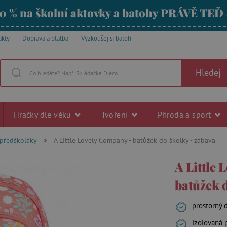
0 % na školní aktovky a batohy PRÁVĚ TEĎ
akty
Doprava a platba
Vyzkoušej si batoh
Hledej
Hračky dle věku
Tvoření
Příroda a sport
 předškoláky
A Little Lovely Company - batůžek do školky - zábava
A Little
batůžek 
prostorný 
izolovaná 