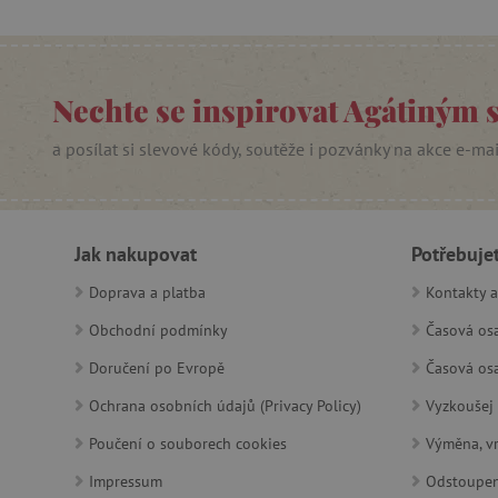
_pinterest_ct_ua
AWSALBCORS
Nechte se inspirovat Agátiným 
a posílat si slevové kódy, soutěže i pozvánky na akce e-ma
_sp_id.f442
featureFlagCheckoutExpe
udid
Jak nakupovat
Potřebuje
Doprava a platba
Kontakty a
product_filter_remember
Obchodní podmínky
Časová osa
Doručení po Evropě
Časová osa
Provider
Provi
/
Název
Název
Název
Doména
Domé
Ochrana osobních údajů (Privacy Policy)
Vyzkoušej 
S
smc_dyn_item
COMPASS
Google
Googl
Poučení o souborech cookies
Výměna, vr
.docs.google
.docs.
Impressum
Odstoupen
smc_dyn_item_code