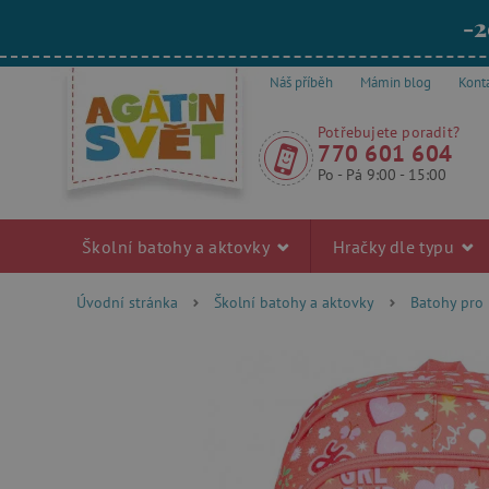
-2
Náš příběh
Mámin blog
Kont
Potřebujete poradit?
770 601 604
Po - Pá 9:00 - 15:00
Školní batohy a aktovky
Hračky dle typu
Úvodní stránka
Školní batohy a aktovky
Batohy pro