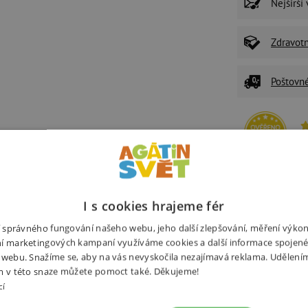
Nejširší
Zdravot
Poštovn
P
U
Ž
I s cookies hrajeme fér
z
ní správného fungování našeho webu, jeho další zlepšování, měření výko
í marketingových kampaní využíváme cookies a další informace spojené
 webu. Snažíme se, aby na vás nevyskočila nezajímavá reklama. Udělení
Související produkty
Alternativní prod
m v této snaze můžete pomoct také. Děkujeme!
cí