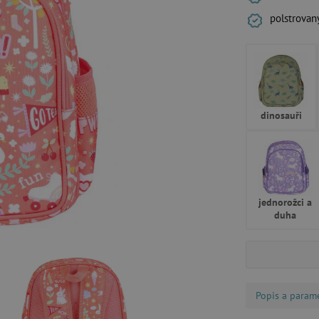
polstrovan
dinosauři
jednorožci a
duha
Popis a param