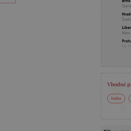
Brno
Star
Hrad
Šveh
Libe
Nám.
Prah
Na P
Vhodné p
holku