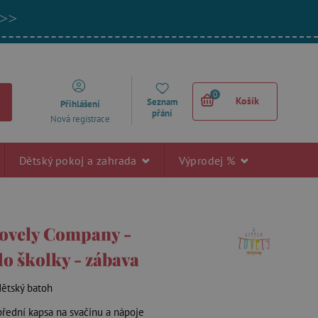
 >>
0
Košík
Seznam
Přihlášení
přání
Nová registrace
Dětský pokoj a zahrada
Výprodej %
 Lovely Company -
do školky - zábava
dětský batoh
přední kapsa na svačinu a nápoje