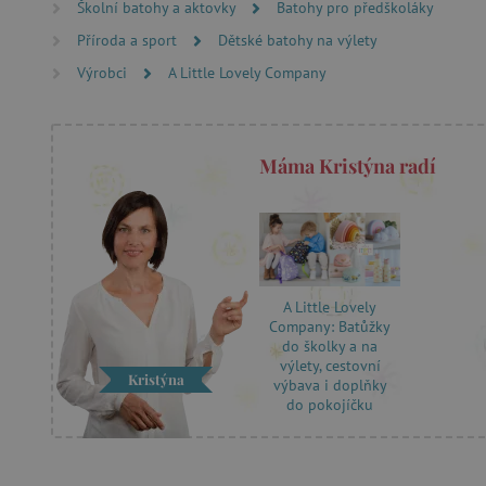
Školní batohy a aktovky
Batohy pro předškoláky
Příroda a sport
Dětské batohy na výlety
cjConsent
Výrobci
A Little Lovely Company
Google Priv
CookieScriptConsent
Máma Kristýna radí
PHPSESSID
__cf_bm
lastVisitedProduct
A Little Lovely
Company: Batůžky
__cf_bm
do školky a na
výlety, cestovní
Kristýna
výbava i doplňky
do pokojíčku
_sp_ses.f442
featureFlagIdentifier
_lb