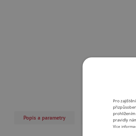
Pro zajiště
přizpůsoben
prohlížením
Popis a parametry
Recenze
pravidly ná
Více informa