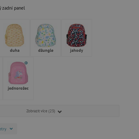
ý zadní panel
duha
džungle
jahody
jednorožec
Zobrazit více (23)
etry