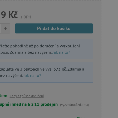
19 Kč
s DPH
+
Přidat do košíku
Plaťte pohodlně až po doručení a vyzkoušení
zboží. Zdarma a bez navýšení.
Jak na to?
Zaplaťte ve 3 platbách ve výši
373 Kč
. Zdarma a
bez navýšení.
Jak na to?
adem
Ceny a způsob doručení
upné ihned na 6 z 11 prodejen
(vyzvednutí zdarma)