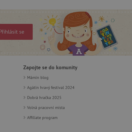
e vztahu k Pinterest
s případy použití CORS po
lší soubory cookie
í lepivosti založených na
Přihlásit se
).
 identifikaci zařízení,
Zapojte se do komunity
e, aby sledovala používání
Mámin blog
Agátin hravý festival 2024
Dobrá hračka 2025
Volná pracovní místa
e Docs zajištěním
k návštěvníci používají
Affiliate program
ových stránkách.
om, jak si webové stránky
odkud pocházejí, a