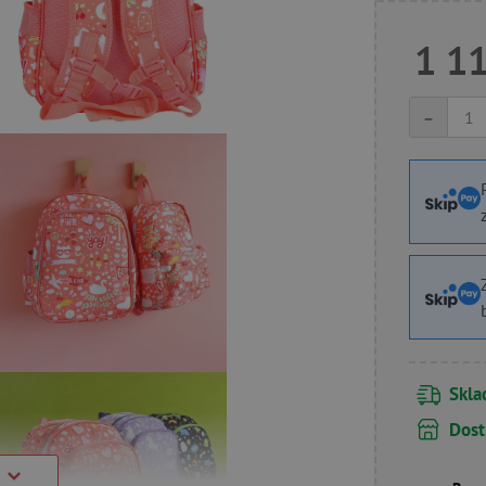
1 1
-
Skl
Dost