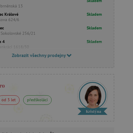
Skladem
obrněnská 13
ec Králové
Skladem
lova 624/6
rec
Skladem
 Sokolovské 256/21
a 4
Skladem
ankráci 1618/30
Zobrazit všechny prodejny
ro
od 3 let
předškoláci
Kristýna