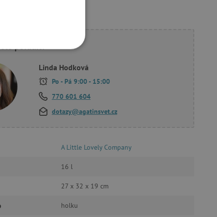
ete poradit?
OOKIES
Linda Hodková
Po - Pá 9:00 - 15:00
770 601 604
dotazy@agatinsvet.cz
oubory
 účtu. Webové stránky nelze
A Little Lovely Company
16 l
ozlišení mezi lidmi a
27 x 32 x 19 cm
by bylo možné podávat
ebových stránek.
o
holku
ukládání souhlasu