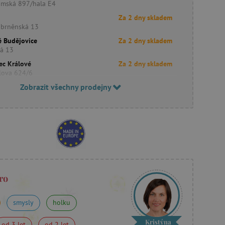
imská 897/hala E4
Za 2 dny skladem
obrněnská 13
é Budějovice
Za 2 dny skladem
ká 13
ec Králové
Za 2 dny skladem
lova 624/6
Zobrazit všechny prodejny
ro
smysly
holku
Kristýna
od 3 let
od 2 let