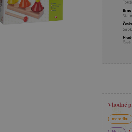
Touž
Brno
Star
Česk
Širo
Hrad
Šveh
Vhodné p
motoriku
kluka