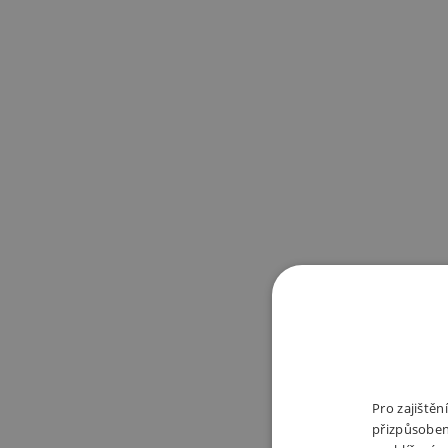
Pro zajiště
přizpůsoben