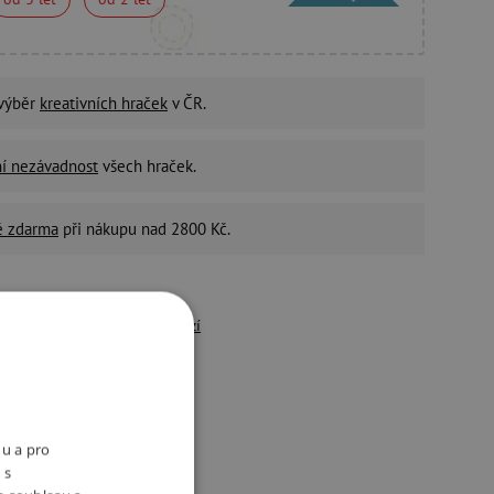
 výběr
kreativních hraček
v ČR.
ní nezávadnost
všech hraček.
é zdarma
při nákupu nad 2800 Kč.
4,9
/5
řes 10 500 pozitivních
recenzí
držitelný e-shop
ivotní prostředí a péči o
aměstnance bereme vážně.
nu a pro
 s