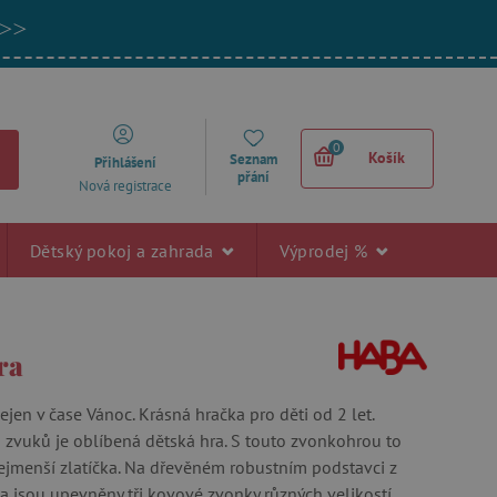
 >>
0
Košík
Seznam
Přihlášení
přání
Nová registrace
Dětský pokoj a zahrada
Výprodej %
ra
jen v čase Vánoc. Krásná hračka pro děti od 2 let.
 zvuků je oblíbená dětská hra. S touto zvonkohrou to
nejmenší zlatíčka. Na dřevěném robustním podstavci z
 jsou upevněny tři kovové zvonky různých velikostí.