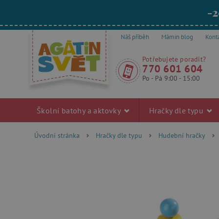
-2
Náš příběh
Mámin blog
Kont
Potřebujete poradit?
770 601 604
Po - Pá 9:00 - 15:00
Školní batohy a aktovky
Hračky dle typu
Úvodní stránka
Hračky dle typu
Hudební hračky