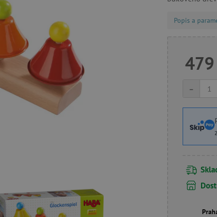
Popis a param
479
-
Skl
Dost
Prah