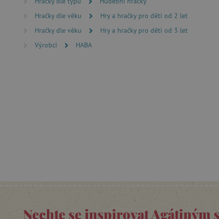
Hračky dle typu
Hudební hračky
__cf_bm
Hračky dle věku
Hry a hračky pro děti od 2 let
Hračky dle věku
Hry a hračky pro děti od 3 let
_lb_ccc
Výrobci
HABA
cjConsent
Google Priv
CookieScriptConsent
PHPSESSID
__cf_bm
lastVisitedProduct
__cf_bm
Nechte se inspirovat Agátiným 