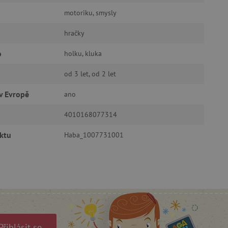
ozlišení mezi lidmi a
by bylo možné podávat
motoriku, smysly
ebových stránek.
hračky
ukládání souhlasu
ookies na webových
právními požadavky na
o
holku, kluka
ie cookies.
ukládání souhlasu
od 3 let, od 2 let
 stránkách.
a Cookie-Script.com k
v Evropě
ano
se soubory cookie
 cookie Cookie-Script.com
4010168077314
ný k udržování proměnných
ktu
Haba_1007731001
ozlišení mezi lidmi a
by bylo možné podávat
ebových stránek.
ozlišení mezi lidmi a
by bylo možné podávat
ebových stránek.
Přihlásit se