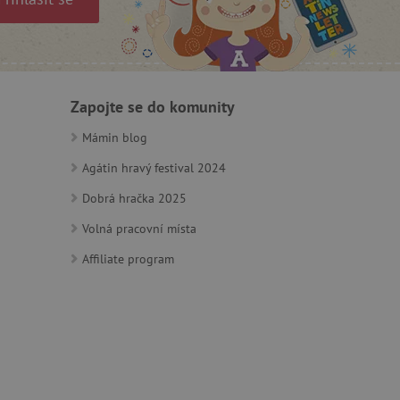
m zajišťuje hledání na
e vztahu k Pinterest
Zapojte se do komunity
s případy použití CORS po
Mámin blog
lší soubory cookie
í lepivosti založených na
Agátin hravý festival 2024
).
Dobrá hračka 2025
Volná pracovní místa
Affiliate program
 identifikaci zařízení,
e, aby sledovala používání