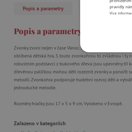
prohlížením
pravidly ná
Popis a parametry
Recenze
Více informa
Popis a parametry
Zvonky zvoní nejen v čase Vánoc. Krásná hračka pro děti od
NEZBYTNĚ NUTN
oblíbená dětská hra. S touto zvonkohrou to zvládnou i ty 
robustním podstavci z bukového dřeva jsou upevněny tři ko
FUNKČNÍ SOUBO
dřevěnou paličkou mohou děti rozeznít zvonky a ponořit 
melodií. Zvonkohra podporuje hudební rozvoj dětí a vytváří
jednoduché melodie.
Nezby
Rozměry hračky jsou 17 x 5 x 9 cm. Vyrobeno v Evropě.
Nezbytně nutné soubory cook
bez nezbytně nutných soubo
Zařazeno v kategoriích
Název