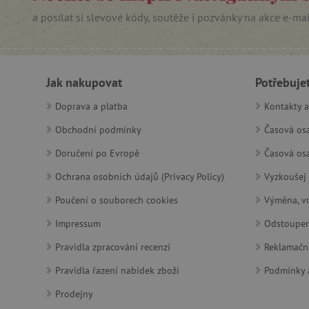
_sp_ses.f442
a posílat si slevové kódy, soutěže i pozvánky na akce e-ma
featureFlagIdentifier
_lb
_pinterest_ct_ua
Jak nakupovat
Potřebuje
AWSALBCORS
Doprava a platba
Kontakty a
Obchodní podmínky
Časová osa
_sp_id.f442
Doručení po Evropě
Časová osa
Ochrana osobních údajů (Privacy Policy)
Vyzkoušej 
featureFlagCheckoutExpe
Poučení o souborech cookies
Výměna, vr
udid
Impressum
Odstoupen
product_filter_remember
Pravidla zpracování recenzí
Reklamačn
Pravidla řazení nabídek zboží
Podmínky a
Provider
Provi
/
Prodejny
Název
Název
Název
Doména
Domé