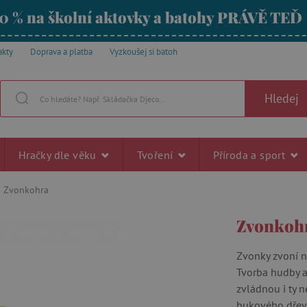
0 % na školní aktovky a batohy PRÁVĚ TEĎ
akty
Doprava a platba
Vyzkoušej si batoh
Hledej
Hračky dle věku
Tvoření
Příroda a sport
Zvonkohra
Zvonkoh
Zvonky zvoní ne
Tvorba hudby a
zvládnou i ty 
bukového dřeva