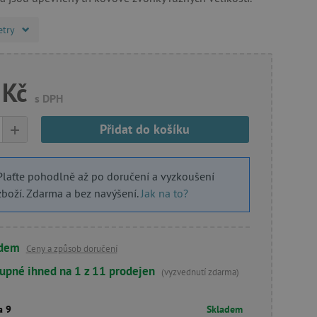
etry
 Kč
s DPH
+
Přidat do košíku
Plaťte pohodlně až po doručení a vyzkoušení
zboží. Zdarma a bez navýšení.
Jak na to?
adem
Ceny a způsob doručení
upné ihned na 1 z 11 prodejen
(vyzvednutí zdarma)
a 9
Skladem