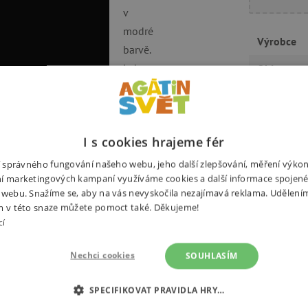
v
modré
Výrobce
barvě.
Lahev
Objem
je
Vyrobeno 
zdravot
ly, ale i na výlety či sport.
EAN
I s cookies hrajeme fér
Kód produ
propylenu určeného pro lékařské a
ní správného fungování našeho webu, jeho další zlepšování, měření výko
í marketingových kampaní využíváme cookies a další informace spojené
ož je nejčastější problém lahví na
 webu. Snažíme se, aby na vás nevyskočila nezajímavá reklama. Udělení
m v této snaze můžete pomoct také. Děkujeme!
teriál bez těžkých kovů a
cí
ápoje, nízká hmotnost, praktické
ev je ekologicky šetrná (plně
Nechci cookies
SOUHLASÍM
jící životní prostředí).
SPECIFIKOVAT PRAVIDLA HRY…