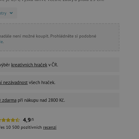
etry
 nadále není možné koupit. Prohlédněte si podobné
de
.
 výběr
kreativních hraček
v ČR.
ní nezávadnost
všech hraček.
é zdarma
při nákupu nad 2800 Kč.
4,9
/5
řes 10 500 pozitivních
recenzí