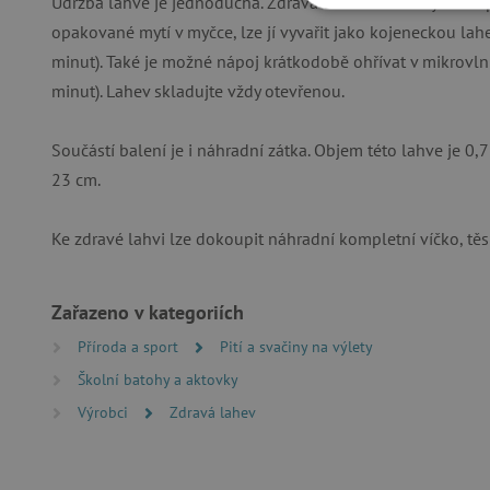
Údržba lahve je jednoduchá. Zdravá lahev má široký otvor p
NEZBYTNĚ NUTN
opakované mytí v myčce, lze jí vyvařit jako kojeneckou la
minut). Také je možné nápoj krátkodobě ohřívat v mikrov
FUNKČNÍ SOUBO
minut). Lahev skladujte vždy otevřenou.
Součástí balení je i náhradní zátka. Objem této lahve je 0,7
Nezby
23 cm.
Nezbytně nutné soubory cook
bez nezbytně nutných soubo
Ke zdravé lahvi lze dokoupit náhradní kompletní víčko, těs
Název
Zařazeno v kategoriích
__cf_bm
Příroda a sport
Pití a svačiny na výlety
_lb_ccc
Školní batohy a aktovky
Výrobci
Zdravá lahev
cjConsent