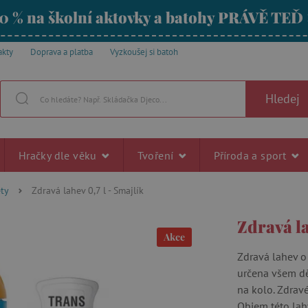
0 % na školní aktovky a batohy PRÁVĚ TEĎ
akty
Doprava a platba
Vyzkoušej si batoh
Hledej
Hračky dle věku
Tvoření
Příroda a sport
ety
Zdravá lahev 0,7 l - Smajlík
Zdravá la
Akce
Zdravá lahev o
určena všem dět
na kolo. Zdravé
Objem této lahv