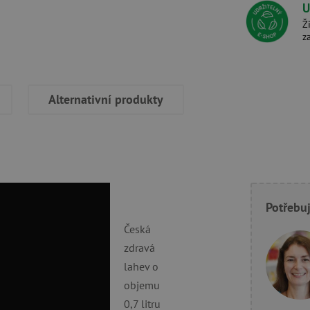
U
Ž
z
Alternativní produkty
Potřebuj
Česká
zdravá
lahev o
objemu
0,7 litru