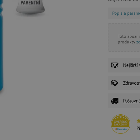
Popis a param
Toto zboží
produkty
z
Nejširší
Zdravot
Poštovn
P