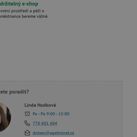
držitelný e-shop
ivotní prostředí a péči o
aměstnance bereme vážně.
ete poradit?
Linda Hodková
Po - Pá 9:00 - 15:00
770 601 604
dotazy@agatinsvet.cz