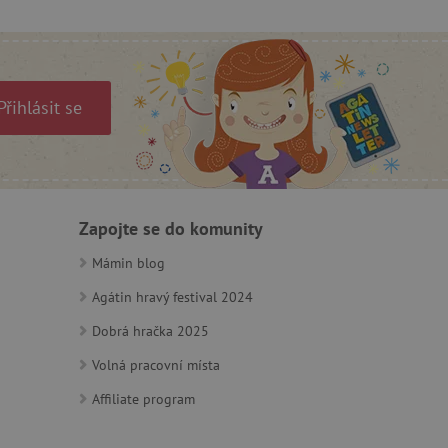
a Cookie-Script.com k
se soubory cookie
 cookie Cookie-Script.com
ný k udržování proměnných
Přihlásit se
ozlišení mezi lidmi a
by bylo možné podávat
ebových stránek.
ozlišení mezi lidmi a
Zapojte se do komunity
by bylo možné podávat
ebových stránek.
Mámin blog
Agátin hravý festival 2024
Dobrá hračka 2025
m zajišťuje hledání na
Volná pracovní místa
e vztahu k Pinterest
Affiliate program
s případy použití CORS po
lší soubory cookie