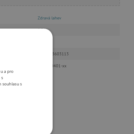
Zdravá lahev
0,7 l
v Evropě
ano
8595573603113
ktu
ZL_8970401-xx
nu a pro
 s
m souhlasu s