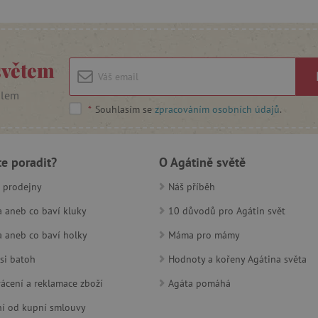
acy Policy
1 rok
Tento soubor cookie používá služb
CookieScript
zapamatování předvoleb souhlasu 
www.agatinsvet.cz
návštěvníků. Je nutné, aby banner
fungoval správně.
Zavřením
Univerzální identifikátor používa
PHP.net
světem
prohlížeče
relací uživatelů
www.agatinsvet.cz
30 minut
Tento soubor cookie se používá k r
Cloudflare Inc.
ilem
roboty. To je pro web přínosné, a
.heureka.cz
platné zprávy o používání jejich w
*
Souhlasím se
zpracováním osobních údajů
.
www.agatinsvet.cz
1 rok 1
měsíc
30 minut
Tento soubor cookie se používá k r
te poradit?
Cloudflare Inc.
O Agátině světě
roboty. To je pro web přínosné, a
.onesignal.com
platné zprávy o používání jejich w
 prodejny
Náš příběh
www.agatinsvet.cz
30 minut
OnLine chat
 aneb co baví kluky
10 důvodů pro Agátin svět
www.agatinsvet.cz
4 měsíce
 aneb co baví holky
Máma pro mámy
.agatinsvet.cz
Zavřením
Cookie systému lugis box, který ná
prohlížeče
webu
si batoh
Hodnoty a kořeny Agátina světa
1 rok
Tento soubor cookie se nastavuje v
Pinterest Inc.
Marketing
.ct.pinterest.com
ácení a reklamace zboží
Agáta pomáhá
7 dní
Pro pokračující podporu lepivosti 
Amazon.com Inc.
í od kupní smlouvy
aktualizaci Chromium vytváříme da
www.pages06.net