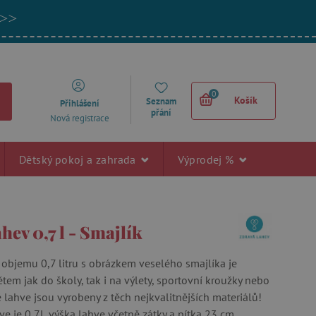
 >>
0
Košík
Seznam
Přihlášení
přání
Nová registrace
Dětský pokoj a zahrada
Výprodej %
hev 0,7 l - Smajlík
 objemu 0,7 litru s obrázkem veselého smajlíka je
em jak do školy, tak i na výlety, sportovní kroužky nebo
 lahve jsou vyrobeny z těch nejkvalitnějších materiálů!
e je 0,7l, výška lahve včetně zátky a pítka 23 cm.