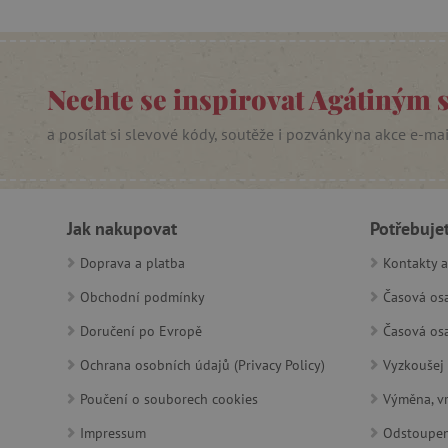
Google Priv
CookieScriptConsent
PHPSESSID
Nechte se inspirovat Agátiným 
__cf_bm
a posílat si slevové kódy, soutěže i pozvánky na akce e-ma
lastVisitedProduct
__cf_bm
Jak nakupovat
Potřebuje
Doprava a platba
Kontakty a
_sp_ses.f442
Obchodní podmínky
Časová osa
featureFlagIdentifier
Doručení po Evropě
Časová osa
_lb
Ochrana osobních údajů (Privacy Policy)
Vyzkoušej 
_pinterest_ct_ua
Poučení o souborech cookies
Výměna, vr
AWSALBCORS
Impressum
Odstoupen