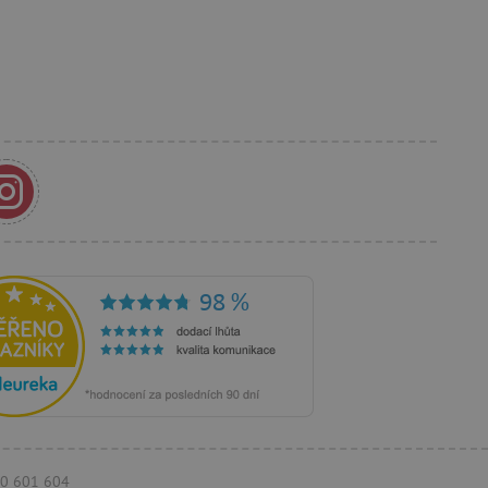
í lepivosti založených na
).
 identifikaci zařízení,
e, aby sledovala používání
e Docs zajištěním
k návštěvníci používají
ových stránkách.
om, jak si webové stránky
odkud pocházejí, a
mi k optimalizaci
ování personalizovaných
vu relace.
azení vhodné reklamy.
stránkách.
ledování uživatelských
770 601 604
bsahu webových stránek