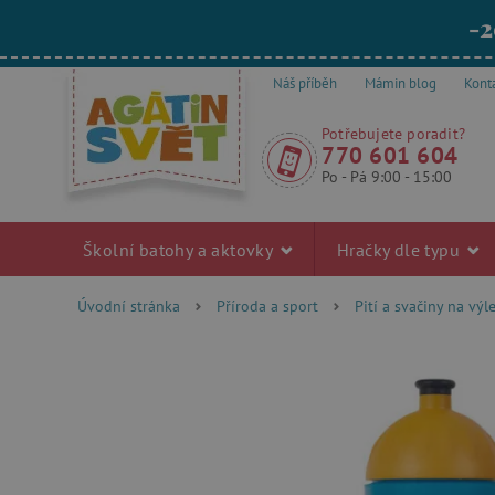
-2
Náš příběh
Mámin blog
Kont
Potřebujete poradit?
770 601 604
Po - Pá 9:00 - 15:00
Školní batohy a aktovky
Hračky dle typu
Úvodní stránka
Příroda a sport
Pití a svačiny na výl