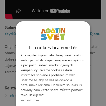
Stáhněte si
šablonu a návod na domácí pískování ze
zbytků barevných písků a třpytek z originálních sad Djeco.
Originální kreativní sada pro tvořivé děti od 9 let. Tématem
I s cookies hrajeme fér
obrázků jsou zvířata v tropech. Díky jednoduché technice,
Pro zajištění správného fungování našeho
dobře popsané v přiložené brožurce, si děti vyrobí
webu, jeho další zlepšování, měření výkonu
a pro přizpůsobení marketingových
zajímavou metodou čtyři třpytivé obrázky. Mohou si je
kampaní využíváme cookies a další
zarámovat nebo obdarovat své blízké.
informace spojené s prohlížením webu.
Snažíme se, aby na vás nevyskočila
nezajímavá reklama. Udělením souhlasu s
Ke stažení
pravidly nám v této snaze můžete pomoct
také. Děkujeme!
piskovani_ tisk_(1) | PDF | 2.17 MB
Více informací