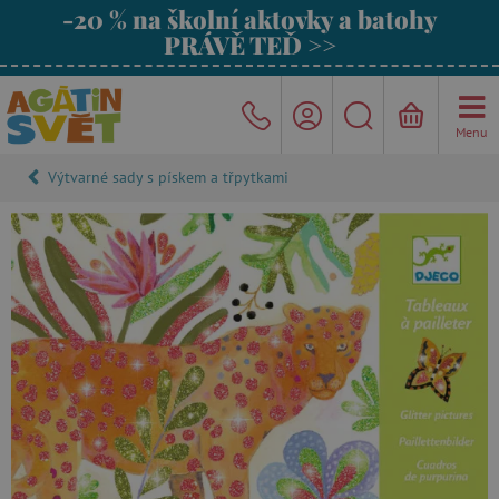
-20 % na školní aktovky a batohy
PRÁVĚ TEĎ >>
Menu
Výtvarné sady s pískem a třpytkami