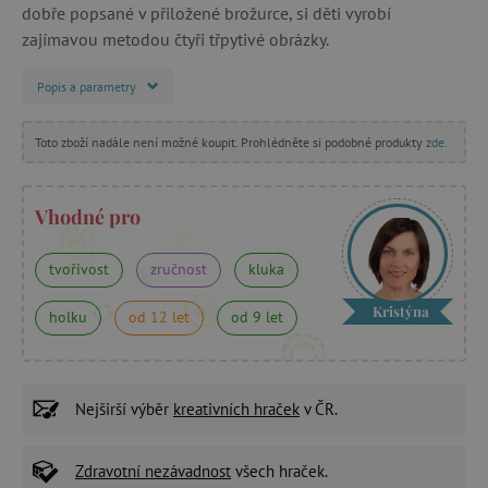
dobře popsané v přiložené brožurce, si děti vyrobí
zajímavou metodou čtyři třpytivé obrázky.
Popis a parametry
Toto zboží nadále není možné koupit. Prohlédněte si podobné produkty
zde
.
Vhodné pro
tvořivost
zručnost
kluka
Kristýna
holku
od 12 let
od 9 let
Nejširší výběr
kreativních hraček
v ČR.
Zdravotní nezávadnost
všech hraček.