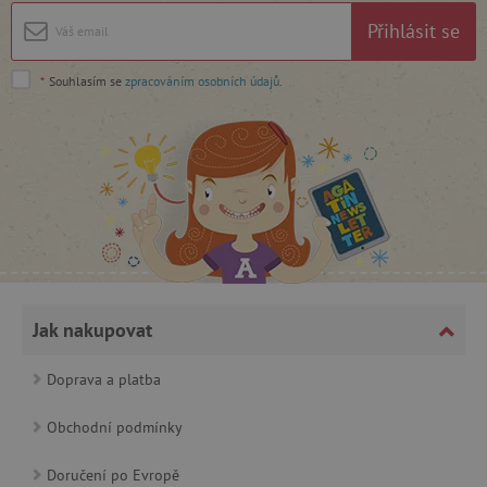
Přihlásit se
Google Privacy Policy
*
Souhlasím se
zpracováním osobních údajů
.
cjConsent
.agatinsvet.cz
Jak nakupovat
Doprava a platba
Obchodní podmínky
CookieScriptConsent
CookieScript
www.agatinsvet.cz
Doručení po Evropě