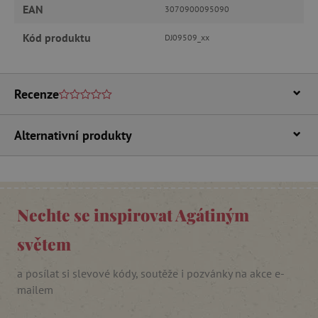
Funkční soubory
EAN
3070900095090
Nezbytně nutné soubory cookie umožňují
Kód produktu
DJ09509_xx
základní funkce webových stránek, jako je
přihlášení uživatele a správa účtu. Webové
stránky nelze bez nezbytně nutných souborů
cookie správně používat.
Recenze
Provider
/
Název
Doména
__cf_bm
Cloudflare Inc.
Alternativní produkty
.vimeo.com
Nechte se inspirovat Agátiným
světem
a posílat si slevové kódy, soutěže i pozvánky na akce e-
mailem
_lb_ccc
.agatinsvet.cz