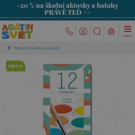
-20 % na školní aktovky a batohy
PRÁVĚ TEĎ >>
Menu
Výtvarné pomůcky a sady
DJECO