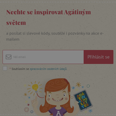
Nechte se inspirovat Agátiným
_lb_ccc
.agatinsvet.cz
světem
a posílat si slevové kódy, soutěže i pozvánky na akce e-
Google Privacy Policy
mailem
Přihlásit se
*
Souhlasím se
zpracováním osobních údajů
.
cjConsent
.agatinsvet.cz