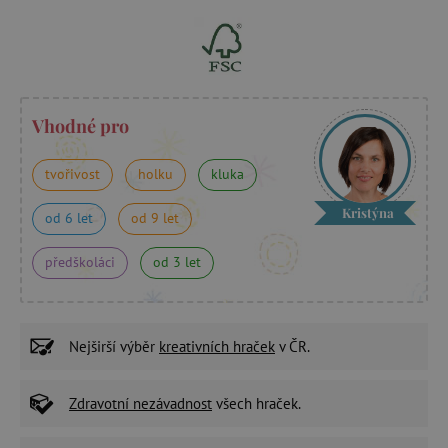
Vhodné pro
tvořivost
holku
kluka
Kristýna
od 6 let
od 9 let
předškoláci
od 3 let
Nejširší výběr
kreativních hraček
v ČR.
Zdravotní nezávadnost
všech hraček.