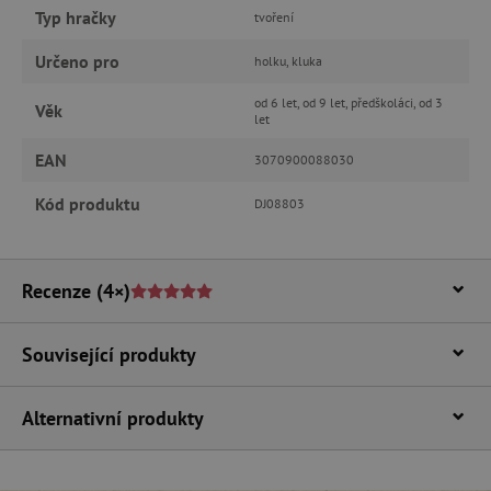
Typ hračky
tvoření
Nezbytně nutné cookies
Určeno pro
holku, kluka
Analytické cookies
Marketingové cookies
od 6 let, od 9 let, předškoláci, od 3
Věk
Funkční soubory
let
Nezbytně nutné soubory cookie umožňují
EAN
3070900088030
základní funkce webových stránek, jako je
přihlášení uživatele a správa účtu. Webové
Kód produktu
DJ08803
stránky nelze bez nezbytně nutných souborů
cookie správně používat.
Provider
/
Název
Doména
Recenze
(4×)
__cf_bm
Cloudflare Inc.
.vimeo.com
Související produkty
Alternativní produkty