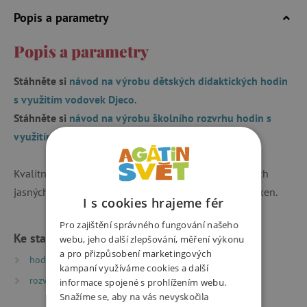
Popis a parametry
Popis a parametry
Stáhněte si
návod na výrobu dětských didaktických hodin
s využitím vodovek Djeco
.
Stáhněte si
návod na výrobu školního rozvrhu hodin s
využitím vodovek Djeco
.
Kvalitní vodovky pro děti. Balení obsahuje 12 krásných
jasných barev a velice kvalitní štětec z přírodních vláken.
I s cookies hrajeme fér
Pro zajištění správného fungování našeho
Ke stažení
webu, jeho další zlepšování, měření výkonu
a pro přizpůsobení marketingových
hodinykomprimo | PDF | 0.38 MB
kampaní využíváme cookies a další
rozvrhkomprim | PDF | 0.48 MB
informace spojené s prohlížením webu.
Snažíme se, aby na vás nevyskočila