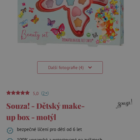
Další fotografie (4)
(
)
+
2
5,0
Souza! - Dětský make-
up box - motýl
bezpečné líčení pro děti od 6 let
100% veganské a netestované na zvířatech