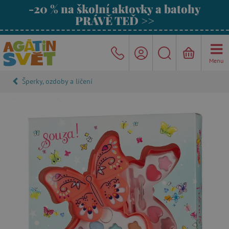
-20 % na školní aktovky a batohy
PRÁVĚ TEĎ >>
Menu
Šperky, ozdoby a líčení