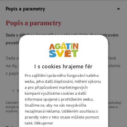
Popis a parametry
Popis a parametry
Sada s dětskou kosmetikou v okouzlujícím dvoupatrovém
pouzdře ve tvaru motýla
pro malé parádnice od 6 let.
Sada obsahuje: paletu 7 očních stínů (třpytivých), 4 x lesk
na rty, 1 štěteček, aplikátor se dvěma houbičkami. Vyrobeno
I s cookies hrajeme fér
z papíru a kartonu s certifikátem FSC.
Pro zajištění správného fungování našeho
webu, jeho další zlepšování, měření výkonu
a pro přizpůsobení marketingových
Rozměry obalu: 24 x 23 x 24 cm.
kampaní využíváme cookies a další
informace spojené s prohlížením webu.
Základní ingredience jsou dermatologicky testovány, zcela bezpečné, nezpůsobují
Snažíme se, aby na vás nevyskočila
alergie a nedráždí pokožku. Oční stíny a lesk se snadno smývají teplou vodou a
nezajímavá reklama. Udělením souhlasu s
mýdlem. Produkt je 100% veganský a není testován na zvířatech.
pravidly nám v této snaze můžete pomoct
také. Děkujeme!