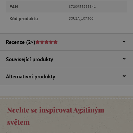
Analytické cookies
Marketingové cookies
EAN
8720955285841
Funkční soubory
Kód produktu
SOUZA_107300
Nezbytně nutné soubory cookie umožňují
základní funkce webových stránek, jako je
přihlášení uživatele a správa účtu. Webové
stránky nelze bez nezbytně nutných souborů
Recenze
(2×)
cookie správně používat.
Provider
/
Název
Doména
Související produkty
__cf_bm
Cloudflare Inc.
.vimeo.com
Alternativní produkty
Nechte se inspirovat Agátiným
světem
_lb_ccc
.agatinsvet.cz