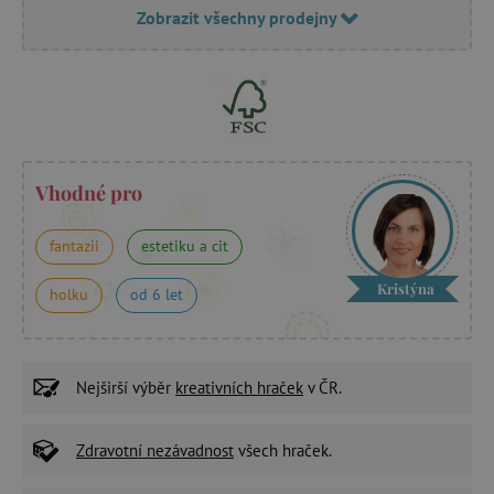
Zobrazit všechny prodejny
Vhodné pro
fantazii
estetiku a cit
Kristýna
holku
od 6 let
Nejširší výběr
kreativních hraček
v ČR.
Zdravotní nezávadnost
všech hraček.