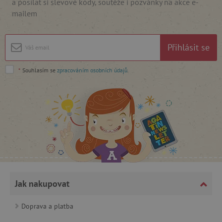
a posílat si slevové kódy, soutěže i pozvánky na akce e-
mailem
Google Privacy Policy
Přihlásit se
*
Souhlasím se
zpracováním osobních údajů
.
cjConsent
.agatinsvet.cz
Jak nakupovat
Doprava a platba
CookieScriptConsent
CookieScript
www.agatinsvet.cz