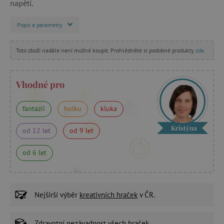
napětí.
Popis a parametry
Toto zboží nadále není možné koupit. Prohlédněte si podobné produkty
zde
.
Vhodné pro
fantazii
holku
kluka
Kristýna
od 12 let
od 9 let
od 6 let
Nejširší výběr
kreativních hraček
v ČR.
Zdravotní nezávadnost
všech hraček.