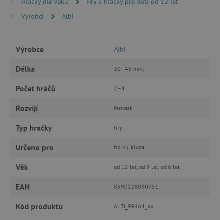
Hračky dle věku
Hry a hračky pro děti od 12 let
Výrobci
Albi
FUNKČNÍ SOUBORY
Výrobce
Albi
Nezbytně nutné cookies
Délka
30 - 45 min.
Analytické cookies
Marketingové cookies
Počet hráčů
2–4
Funkční soubory
Rozvíjí
fantazii
Nezbytně nutné soubory cookie umožňují
základní funkce webových stránek, jako je
Typ hračky
přihlášení uživatele a správa účtu. Webové
hry
stránky nelze bez nezbytně nutných souborů
cookie správně používat.
Určeno pro
holku, kluka
Provider
/
Název
Doména
Věk
od 12 let, od 9 let, od 6 let
__cf_bm
Cloudflare Inc.
EAN
8590228090751
.vimeo.com
Kód produktu
ALBI_99464_xx