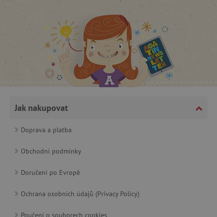
CookieScriptConsent
CookieScript
www.agatinsvet.cz
Jak nakupovat
Doprava a platba
Obchodní podmínky
Doručení po Evropě
PHPSESSID
PHP.net
Ochrana osobních údajů (Privacy Policy)
p
www.agatinsvet.cz
Poučení o souborech cookies