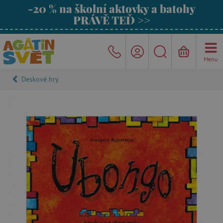
-20 % na školní aktovky a batohy
PRÁVĚ TEĎ >>
Menu
Deskové hry