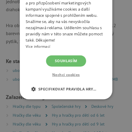
jednotlivých dílků a posbírat co nejvíce cenných
a pro přizpůsobení marketingových
drahokamů.
kampaní využíváme cookies a další
informace spojené s prohlížením webu.
Snažíme se, aby na vás nevyskočila
Hra obsahuje: 36 hracích karet (se 432 zadáními), 4x12
nezajímavá reklama. Udělením souhlasu s
barevných dílků, 1 kostka, přesýpací hodiny, 1 plátěný
pravidly nám v této snaze můžete pomoct
také. Děkujeme!
pytlík, 1 ukazatel kol, 58 drahokamů,
Více informací
Ke stažení
SOUHLASÍM
ubongo_pravidla_nove_verze_hry | PDF | 2.68 MB
Nechci cookies
ubongo_pravidla_rodinne_hry_starsi_verze | PDF | 2.63 MB
SPECIFIKOVAT PRAVIDLA HRY…
Zařazeno v kategoriích
NEZBYTNĚ NUTNÉ COOKIES
Hračky dle typu
Společenské hry
Deskové hry
Hračky dle věku
Hry a hračky pro děti od 6 let
ANALYTICKÉ COOKIES
Hračky dle věku
Hry a hračky pro děti od 9 let
MARKETINGOVÉ COOKIES