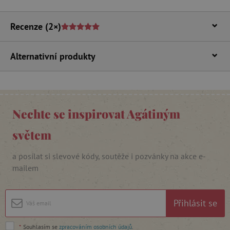
Recenze
(2×)
Alternativní produkty
_lb_ccc
.agatinsvet.cz
Nechte se inspirovat Agátiným
Google Privacy Policy
světem
a posílat si slevové kódy, soutěže i pozvánky na akce e-
mailem
Přihlásit se
cjConsent
.agatinsvet.cz
*
Souhlasím se
zpracováním osobních údajů
.