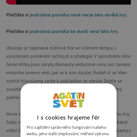
Přečtěte si
podrobná pravidla nové verze této skvělé hry
.
Přečtěte si
podrobná pravidla ke starší verzi této hry
.
Ubongo je napínavá rodinná hra ve svižném tempu s
vyváženým poměrem rychlosti a strategie. V samotném nitru
černé Afriky jsou ukryty diamanty nedozírné ceny. Jen šamani
místního kmene vědí, jak se k nim dostat. Podaří-li se Vám
vyřešit hlavolamy, cesta k pokladům se otevře. Dobře se
soustřeďte a buďte pohotoví, ať může zaznít Váš vítězný
pokřik „Ubongo!“
Nová verze přináší mírné změny v pravidlech i v obsahu hry.
I s cookies hrajeme fér
Stále se přitom jedná o zábavnou hru plnou akce, ve které
Pro zajištění správného fungování našeho
vítězí ti, kterým se nejrychleji daří vyřešit puzzle hlavolamy z
webu, jeho další zlepšování, měření výkonu