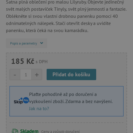
Šatna plná oblečení pro malou Lilyruby. Objevte jedinečný
svět malých postaviček Tinyly, svět plný jemnosti a fantazie.
Oblékněte si svou vlastní drobnou panenku pomocí 40
odnímatelných nálepek. Stačí otevřít desky a uvidíte
panenku, která čeká na svou kamarádku.
Popis a parametry
185 Kč
s DPH
-
+
Přidat do košíku
Plaťte pohodlně až po doručení a
vyzkoušení zboží. Zdarma a bez navýšení.
Jak na to?
Skladem
Ceny a způsob doručení