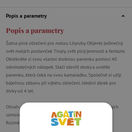
Popis a parametry
Popis a parametry
Šatna plná oblečení pro malou Lilyruby. Objevte jedinečný
svět malých postaviček Tinyly, svět plný jemnosti a fantazie.
Oblékněte si svou vlastní drobnou panenku pomocí 40
odnímatelných nálepek. Stačí otevřít desky a uvidíte
panenku, která čeká na svou kamarádku. Společně si užijí
báječnou zábavu při výběru oblečení. Ideální dárek pro
dívky od 4 let.
Obsah: lepenková brožura a 4 archy znovu použitelných
samolepek (11,5 x 15,5 cm).
Rozměry produktu jsou 12 x 16 x 1 cm.