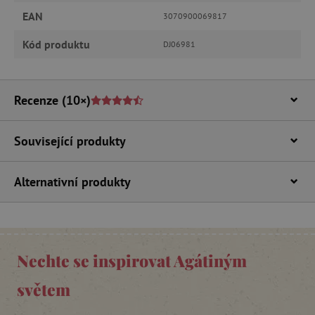
.vimeo.com
EAN
3070900069817
Kód produktu
DJ06981
Recenze
(10×)
Související produkty
_lb_ccc
.agatinsvet.cz
Alternativní produkty
Google Privacy Policy
Nechte se inspirovat Agátiným
světem