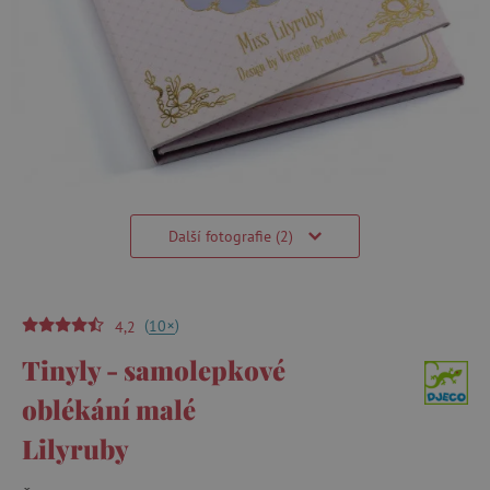
Další fotografie (2)
(
)
+
10
4,2
Tinyly - samolepkové
oblékání malé
Lilyruby