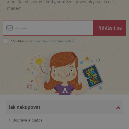
a posílat si slevové kódy, soutěže i pozvánky na akce e-
mailem
cjConsent
.agatinsvet.cz
Přihlásit se
*
Souhlasím se
zpracováním osobních údajů
.
CookieScriptConsent
CookieScript
www.agatinsvet.cz
Jak nakupovat
Doprava a platba