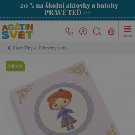
-20 % na školní aktovky a batohy
PRÁVĚ TEĎ >>
Menu
Djeco Tinyly - Princezny a víly
DJECO