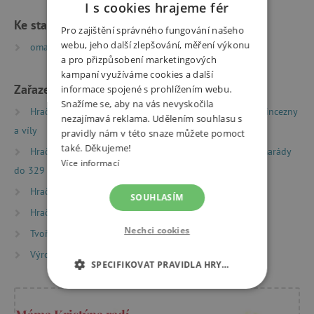
I s cookies hrajeme fér
Ke stažení
Pro zajištění správného fungování našeho
webu, jeho další zlepšování, měření výkonu
omalovánky Tinyly | PDF | 0.8 MB
a pro přizpůsobení marketingových
kampaní využíváme cookies a další
Zařazeno v kategoriích
informace spojené s prohlížením webu.
Snažíme se, aby na vás nevyskočila
Hračky dle typu
Herní světy
Djeco Tinyly - Princezny
nezajímavá reklama. Udělením souhlasu s
a víly
pravidly nám v této snaze můžete pomoct
také. Děkujeme!
Hračky dle typu
Drobné dárky
Dárky pro kamarády
Více informací
do 329 Kč
Hračky dle věku
Hry a hračky pro děti od 3 let
SOUHLASÍM
Hračky dle věku
Hry a hračky pro předškoláky
Nechci cookies
Tvoření
Samolepky
Výrobci
Djeco
SPECIFIKOVAT PRAVIDLA HRY…
NEZBYTNĚ NUTNÉ COOKIES