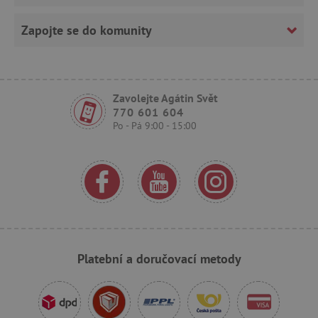
Zapojte se do komunity
Zavolejte Agátin Svět
770 601 604
Po - Pá 9:00 - 15:00
_sp_ses.f442
www.agatinsvet.cz
featureFlagIdentifier
www.agatinsvet.cz
_lb
.agatinsvet.cz
p
_pinterest_ct_ua
Pinterest Inc.
.ct.pinterest.com
Platební a doručovací metody
AWSALBCORS
Amazon.com Inc.