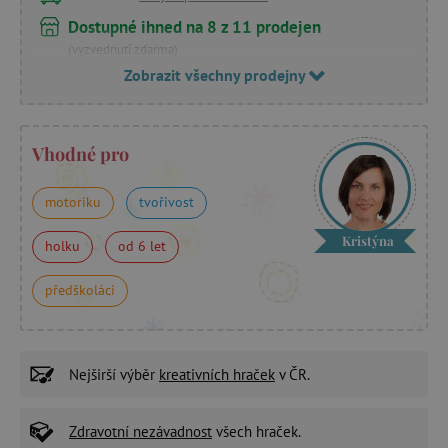
Dostupné ihned na 8 z 11 prodejen
(vyzvednutí zdarma)
Zobrazit všechny prodejny
Vhodné pro
motoriku
tvořivost
Kristýna
holku
od 6 let
předškoláci
Nejširší výběr
kreativních hraček
v ČR.
Zdravotní nezávadnost
všech hraček.