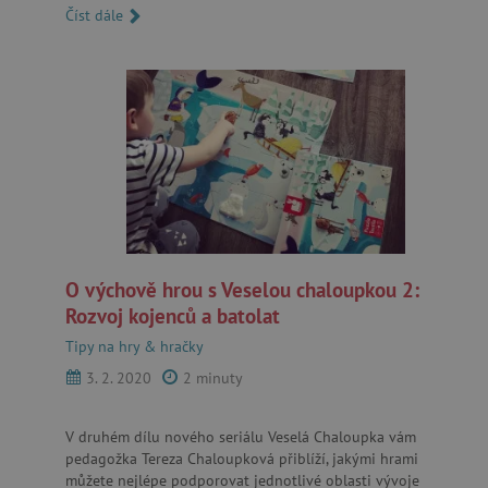
Číst dále
Nezbytně nutné soubory cookie umožňují
základní funkce webových stránek, jako je
přihlášení uživatele a správa účtu. Webové
stránky nelze bez nezbytně nutných souborů
cookie správně používat.
Provider
/
Název
Doména
__cf_bm
Cloudflare Inc.
.vimeo.com
O výchově hrou s Veselou chaloupkou 2:
Rozvoj kojenců a batolat
Tipy na hry & hračky
3. 2. 2020
2 minuty
_lb_ccc
.agatinsvet.cz
V druhém dílu nového seriálu Veselá Chaloupka vám
pedagožka Tereza Chaloupková přiblíží, jakými hrami
můžete nejlépe podporovat jednotlivé oblasti vývoje