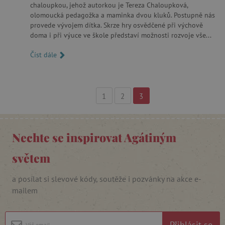
chaloupkou, jehož autorkou je Tereza Chaloupková,
olomoucká pedagožka a maminka dvou kluků. Postupně nás
provede vývojem dítka. Skrze hry osvědčené při výchově
doma i při výuce ve škole představí možnosti rozvoje vše...
Číst dále
1
2
3
PHPSESSID
PHP.net
p
www.agatinsvet.cz
Nechte se inspirovat Agátiným
světem
__cf_bm
Cloudflare Inc.
.heureka.cz
a posílat si slevové kódy, soutěže i pozvánky na akce e-
mailem
Přihlásit se