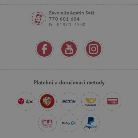
_sp_id.f442
www.agatinsvet.cz
Zavolejte Agátin Svět
featureFlagCheckoutExperimentVariant
www.agatinsvet.cz
770 601 604
Po - Pá 9:00 - 15:00
udid
.agatinsvet.cz
Platební a doručovací metody
product_filter_remember
www.agatinsvet.cz
Provider
Provider
/
/
Název
Název
Vyprší
Vyprší
Popis
Popis
Doména
Doména