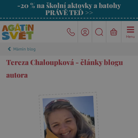
-20 % na školní aktovky a batohy
PRÁVĚ TEĎ >>
Menu
Mámin blog
Tereza Chaloupková - články blogu
autora