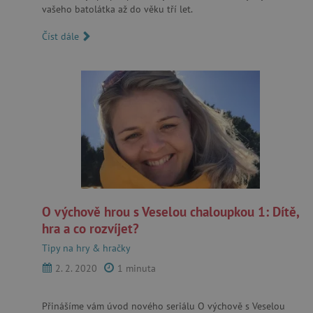
vašeho batolátka až do věku tří let.
Google Privacy Policy
Číst dále
cjConsent
.agatinsvet.cz
O výchově hrou s Veselou chaloupkou 1: Dítě,
hra a co rozvíjet?
Tipy na hry & hračky
CookieScriptConsent
CookieScript
2. 2. 2020
1 minuta
www.agatinsvet.cz
Přinášíme vám úvod nového seriálu O výchově s Veselou