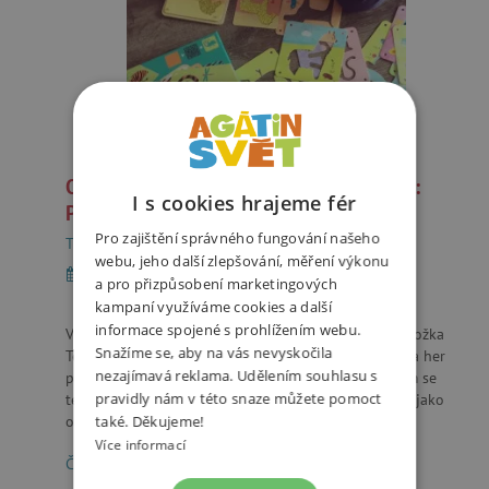
O výchově hrou s Veselou chaloupkou 4:
I s cookies hrajeme fér
Předškolák 1.díl
Pro zajištění správného fungování našeho
Tipy na hry & hračky
webu, jeho další zlepšování, měření výkonu
17. 2. 2020
3 minuty
a pro přizpůsobení marketingových
kampaní využíváme cookies a další
informace spojené s prohlížením webu.
Ve čtvrtém dílu seriálu Veselá Chaloupka vám pedagožka
Snažíme se, aby na vás nevyskočila
Tereza Chaloupková doporučí řadu zajímavých tipů a her
nezajímavá reklama. Udělením souhlasu s
pro vaše dítko. Věkové rozmězí tří až šesti let, kterým se
pravidly nám v této snaze můžete pomoct
tento článek bude zabývat, by se dal nejlépe popsat jako
období nástupu do mateřské školy. Čeká vás t...
také. Děkujeme!
Více informací
Číst dále