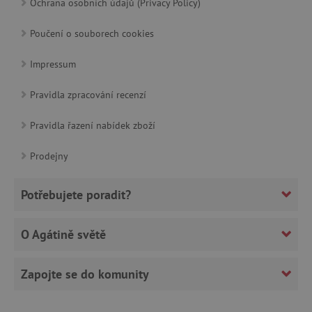
Ochrana osobních údajů (Privacy Policy)
Poučení o souborech cookies
_pinterest_ct_ua
Pinterest Inc.
.ct.pinterest.com
Impressum
Pravidla zpracování recenzí
AWSALBCORS
Amazon.com Inc.
Pravidla řazení nabídek zboží
www.pages06.net
Prodejny
Potřebujete poradit?
O Agátině světě
Zapojte se do komunity