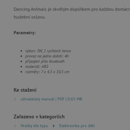
FUNKČNÍ SOUBO
Dancing Animals je skvělým doplňkem pro každou domácnos
hudební oslavu.
Parametry:
Nezby
Nezbytně nutné soubory cook
bez nezbytně nutných soubo
výkon: 3W, 2 rychlosti tance
provoz na jedno dobití: 4h
Název
připojení přes bluetooth
materiál: ABS
__cf_bm
rozměry: 7 x 4,3 x 10,5 cm
_lb_ccc
Ke stažení
uživatelský manuál | PDF | 0.65 MB
cjConsent
Zařazeno v kategoriích
Google Priv
CookieScriptConsent
Hračky dle typu
Elektronika pro děti