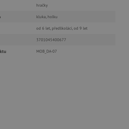
hračky
o
kluka, holku
od 6 let, předškoláci, od 9 let
oubory
3701045400677
 účtu. Webové stránky nelze
ktu
MOB_DA-07
ozlišení mezi lidmi a
by bylo možné podávat
ebových stránek.
ukládání souhlasu
ookies na webových
právními požadavky na
ie cookies.
ukládání souhlasu
 stránkách.
a Cookie-Script.com k
se soubory cookie
 cookie Cookie-Script.com