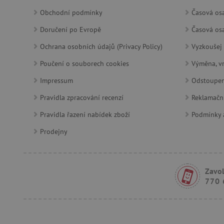
_sp_id.f442
Obchodní podmínky
Časová osa
featureFlagCheckoutExpe
Doručení po Evropě
Časová osa
udid
Ochrana osobních údajů (Privacy Policy)
Vyzkoušej 
Poučení o souborech cookies
Výměna, vr
product_filter_remember
Impressum
Odstoupen
Pravidla zpracování recenzí
Reklamačn
Provider
Provi
/
Název
Název
Název
Doména
Domé
Pravidla řazení nabídek zboží
Podmínky a
S
smc_dyn_item
COMPASS
Google
Googl
Prodejny
.docs.google
.docs.
smc_dyn_item_code
_cfuvid
.vimeo.com
_ga_9XW4E0XYJX
.agati
Zavol
com.silverpop.iMAWebCo
770 
_ga
vuid
Vimeo.com I
Googl
tv_UICR
.vimeo.com
.agati