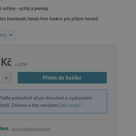
í režimy - rychlý a pomalý
přes bluetooth, hands-free funkce pro příjem hovorů
etry
 Kč
s DPH
+
Přidat do košíku
Plaťte pohodlně až po doručení a vyzkoušení
zboží. Zdarma a bez navýšení.
Jak na to?
adem
Ceny a způsob doručení