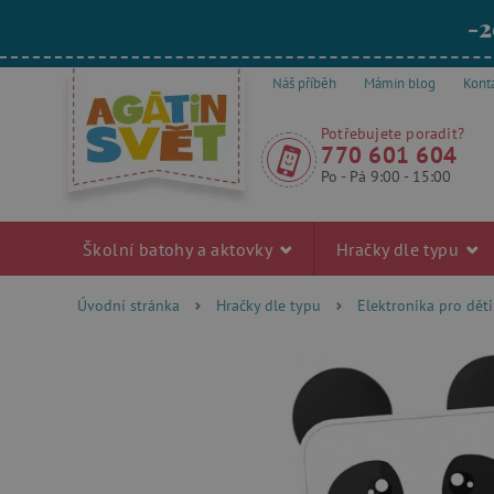
-2
Náš příběh
Mámin blog
Kont
Potřebujete poradit?
770 601 604
Po - Pá 9:00 - 15:00
Školní batohy a aktovky
Hračky dle typu
Úvodní stránka
Hračky dle typu
Elektronika pro děti