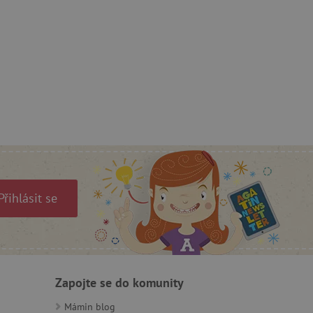
ný k udržování proměnných
ozlišení mezi lidmi a
by bylo možné podávat
ebových stránek.
ozlišení mezi lidmi a
by bylo možné podávat
ebových stránek.
Přihlásit se
m zajišťuje hledání na
e vztahu k Pinterest
s případy použití CORS po
lší soubory cookie
Zapojte se do komunity
í lepivosti založených na
).
Mámin blog