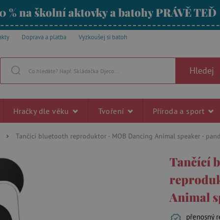
0 % na školní aktovky a batohy PRÁVĚ TEĎ
akty
Doprava a platba
Vyzkoušej si batoh
Hledej
Hračky dle věku
Tvoření
Příroda a sport
Tančící bluetooth reproduktor - MOB Dancing Animal speaker - pan
Tančící 
reprodu
Animal s
přenosný r