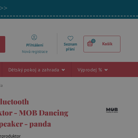
 >>
0
Košík
Seznam
Přihlášení
přání
Nová registrace
Dětský pokoj a zahrada
Výprodej %
da
bluetooth
ktor - MOB Dancing
peaker - panda
eproduktor