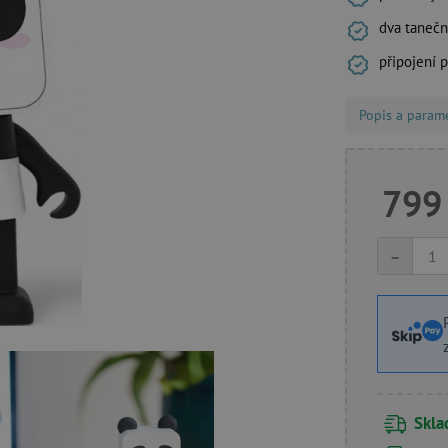
dva tanečn
připojení 
Popis a param
799
-
Skl