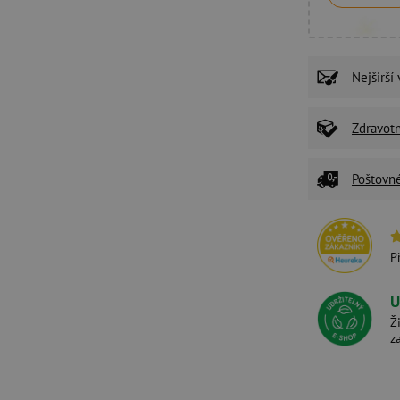
Nejširší
Zdravot
Poštovn
P
U
Ž
z