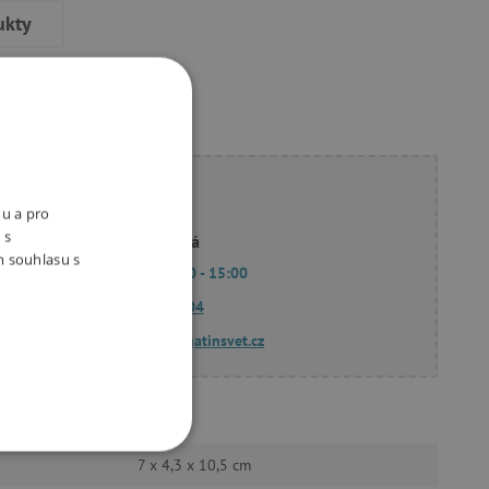
ukty
ete poradit?
nu a pro
 s
Linda Hodková
m souhlasu s
Po - Pá 9:00 - 15:00
770 601 604
dotazy@agatinsvet.cz
MOB
OOKIES
7 x 4,3 x 10,5 cm