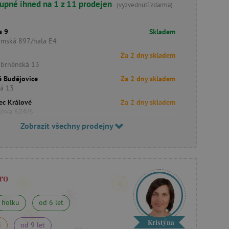
upné ihned na 1 z 11 prodejen
(vyzvednutí zdarma)
a 9
Skladem
imská 897/hala E4
Za 2 dny skladem
obrněnská 13
é Budějovice
Za 2 dny skladem
ká 13
ec Králové
Za 2 dny skladem
lova 624/6
Zobrazit všechny prodejny
ro
holku
od 6 let
Kristýna
i
od 9 let