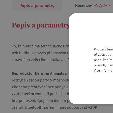
Popis a parametry
Recenze
Popis a parametry
To, že hudba má terapeutické účinky, se dávno ví. I tanec je
Pro zajiště
užít hudbu s novým přenosným reproduktorem, který bude ta
přizpůsoben
správného zvířecího parťáka a můžete to spolu rozbalit!
prohlížením
pravidly ná
Více informa
Reproduktor Dancing Animals
přináší kombinaci moderní t
rozhýbe každou párty. S možností
dvou tanečních režimů
–
klidného přehrávání bez pohybu se přizpůsobí jakékoli nál
zvuk, který oceníte při poslechu hudby, a hands-free funkc
bez přerušení. Spojením dvou reproduktorů pomocí TWS rež
NEZBYTNĚ NUTN
zážitek. Bluetooth zařízení musí podporovat A2DP.