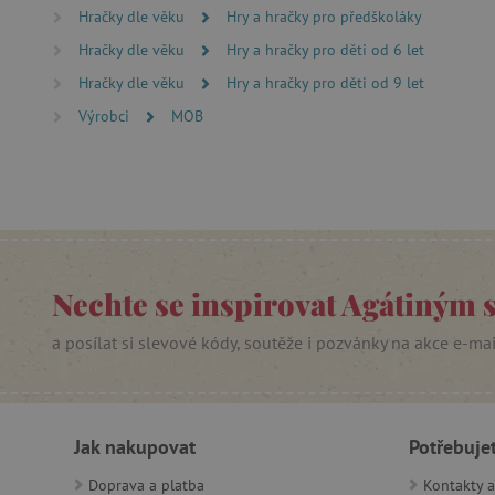
Hračky dle věku
Hry a hračky pro předškoláky
PHPSESSID
Hračky dle věku
Hry a hračky pro děti od 6 let
Hračky dle věku
Hry a hračky pro děti od 9 let
__cf_bm
Výrobci
MOB
lastVisitedProduct
__cf_bm
_sp_ses.f442
Nechte se inspirovat Agátiným 
featureFlagIdentifier
_lb
a posílat si slevové kódy, soutěže i pozvánky na akce e-ma
_pinterest_ct_ua
AWSALBCORS
Jak nakupovat
Potřebuje
Doprava a platba
Kontakty a