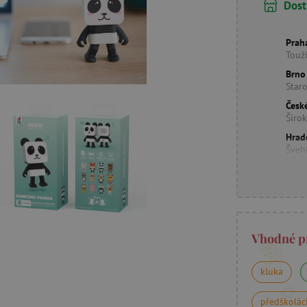
Dost
Prah
Touž
Brno
Star
Česk
Širo
Hrad
Šveh
Vhodné p
kluka
předškolác