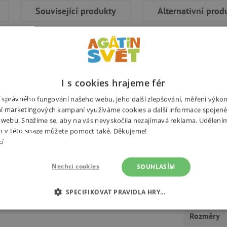
Související produkty
Alternativní prod
I s cookies hrajeme fér
Potřebuj
 zdraví prospěšný! Pojďte si tedy
ní správného fungování našeho webu, jeho další zlepšování, měření výko
nčit s vámi. Stačí vybrat si toho
í marketingových kampaní využíváme cookies a další informace spojené
 webu. Snažíme se, aby na vás nevyskočila nezajímavá reklama. Udělení
m v této snaze můžete pomoct také. Děkujeme!
cí
echnologie a zábavy, která
 rychlého a pomalého – nebo
Nechci cookies
SOUHLASÍM
adě. Reproduktor nabízí kvalitní
i, která vám umožní přijímat hovory
SPECIFIKOVAT PRAVIDLA HRY…
Výrobce
imu získáte pohlcující stereo
É COOKIES
ANALYTICKÉ COOKIES
MARKETINGOVÉ C
Rozměry