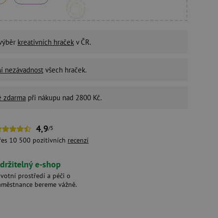
 výběr
kreativních hraček
v ČR.
ní nezávadnost
všech hraček.
é zdarma
při nákupu nad 2800 Kč.
4,9
/5
řes 10 500 pozitivních
recenzí
držitelný e-shop
ivotní prostředí a péči o
aměstnance bereme vážně.