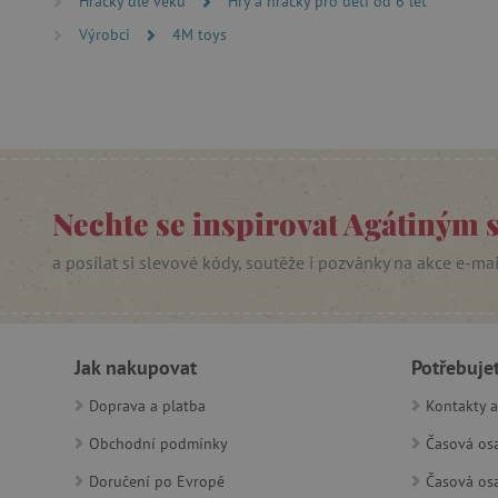
Hračky dle věku
Hry a hračky pro děti od 6 let
lastVisitedProduct
Výrobci
4M toys
__cf_bm
_sp_ses.f442
featureFlagIdentifier
_lb
Nechte se inspirovat Agátiným 
_pinterest_ct_ua
a posílat si slevové kódy, soutěže i pozvánky na akce e-ma
AWSALBCORS
_sp_id.f442
Jak nakupovat
Potřebuje
Doprava a platba
Kontakty a
featureFlagCheckoutExpe
udid
Obchodní podmínky
Časová osa
Doručení po Evropě
Časová osa