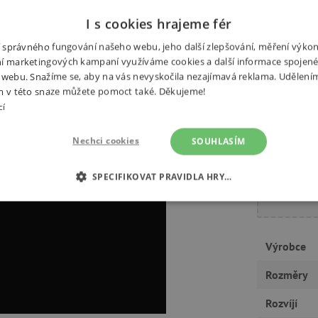
I s cookies hrajeme fér
ní správného fungování našeho webu, jeho další zlepšování, měření výko
í marketingových kampaní využíváme cookies a další informace spojené
 webu. Snažíme se, aby na vás nevyskočila nezajímavá reklama. Udělení
m v této snaze můžete pomoct také. Děkujeme!
Potřebuj
cí
Nechci cookies
SOUHLASÍM
SPECIFIKOVAT PRAVIDLA HRY…
É COOKIES
ANALYTICKÉ COOKIES
MARKETINGOVÉ C
RY
Výrobce
Rozměry
Rozvíjí
tně nutné cookies
Analytické cookies
Marketingové cookies
Funkční s