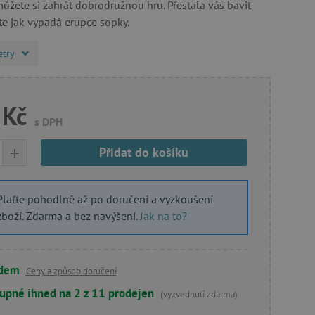
můžete si zahrát dobrodružnou hru. Přestala vás bavit
te jak vypadá erupce sopky.
etry
 Kč
s DPH
+
Přidat do košíku
Plaťte pohodlně až po doručení a vyzkoušení
zboží. Zdarma a bez navýšení.
Jak na to?
adem
Ceny a způsob doručení
upné ihned na 2 z 11 prodejen
(vyzvednutí zdarma)