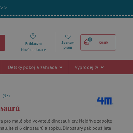
 >>
0
Košík
Seznam
Přihlášení
přání
Nová registrace
Dětský pokoj a zahrada
Výprodej %
+
0
(
3
)
osaurů
a pro malé obdivovatelé dinosauří éry. Nejdříve zapojte
malujte si 6 dinosaurů a sopku. Dinosaury pak použijete