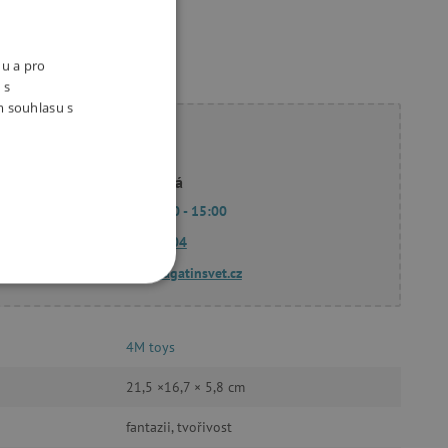
nu a pro
 s
m souhlasu s
ete poradit?
Linda Hodková
Po - Pá 9:00 - 15:00
770 601 604
dotazy@agatinsvet.cz
OOKIES
4M toys
21,5 ×16,7 × 5,8 cm
fantazii, tvořivost
oubory