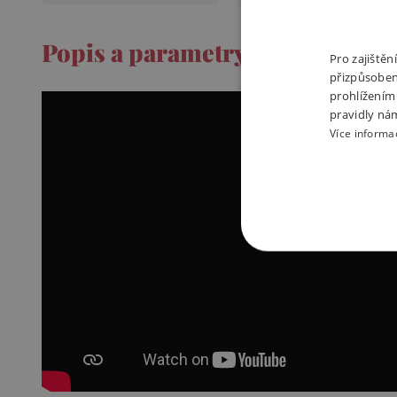
Popis a parametry
Pro zajiště
přizpůsoben
prohlížením
pravidly ná
Více informa
NEZBYTNĚ NUTN
FUNKČNÍ SOUBO
Nezby