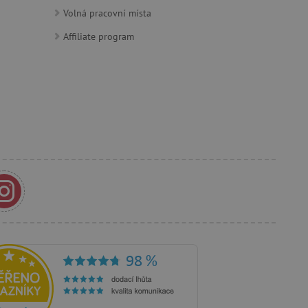
Volná pracovní místa
Affiliate program
e Docs zajištěním
k návštěvníci používají
ových stránkách.
om, jak si webové stránky
odkud pocházejí, a
mi k optimalizaci
ování personalizovaných
vu relace.
azení vhodné reklamy.
stránkách.
ledování uživatelských
bsahu webových stránek
žeb a obsahu. Může
 uživatelů a preferencích
amních a marketingových
á k řízení uživatelských
 k zapamatování volby
rsonalizovaných funkcí.
je jednoznačně přiřazené
tele a shromažďuje údaje o
mohou být odeslána k