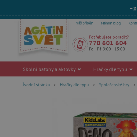
-2
Náš příběh
Mámin blog
Kont
Potřebujete poradit?
770 601 604
Po - Pá 9:00 - 15:00
Školní batohy a aktovky
Hračky dle typu
Úvodní stránka
Hračky dle typu
Společenské hry