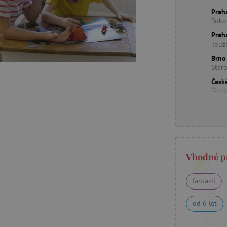
Prah
Soko
Prah
Touž
Brno
Star
Česk
Širo
Vhodné p
fantazii
od 6 let