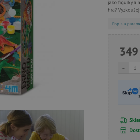
jako figurky a 
hra? Vyzkoušej
Popis a param
349
-
Skl
Dost