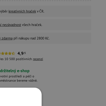
 výběr
kreativních hraček
v ČR.
ní nezávadnost
všech hraček.
é zdarma
při nákupu nad 2800 Kč.
4,9
/5
řes 10 500 pozitivních
recenzí
držitelný e-shop
ivotní prostředí a péči o
aměstnance bereme vážně.
 produkty