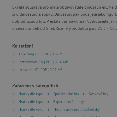
Nezbytně nutné soubory cook
Skvělá souprava pro malé obdivovatelé dinosauří éry. Nejdř
bez nezbytně nutných soubo
si 6 dinosaurů a sopku. Dinosaury pak použijete jako figurk
Název
dobrodružnou hru. Přestala vás bavit hra? Vyzkoušejte jak 
určena pro děti od 5 let. Rozměry produktu jsou 21,5 × 16,
__cf_bm
_lb_ccc
Ke stažení
Anleitung DE | PDF | 0.07 MB
Instructions EN | PDF | 3.16 MB
cjConsent
Istruzioni IT | PDF | 0.07 MB
Google Priv
CookieScriptConsent
Zařazeno v kategoriích
PHPSESSID
Hračky dle typu
Společenské hry
Deskové hry
Hračky dle typu
Experimentální hry
__cf_bm
Hračky dle věku
Hry a hračky pro předškoláky