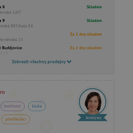
a 8
Skladem
lovská 1/67
a 9
Skladem
imská 897/hala E4
Za 2 dny skladem
obrněnská 13
é Budějovice
Za 2 dny skladem
ká 13
Zobrazit všechny prodejny
ro
tvořivost
kluka
Kristýna
předškoláci