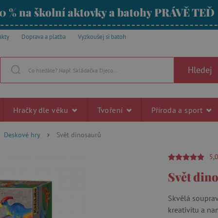
0 % na školní aktovky a batohy PRÁVĚ TEĎ
akty
Doprava a platba
Vyzkoušej si batoh
Hledej
Hračky dle věku
Tvoření
Příroda a sport
Deskové hry
Svět dinosaurů
5,
Svět din
Skvělá souprav
kreativitu a na