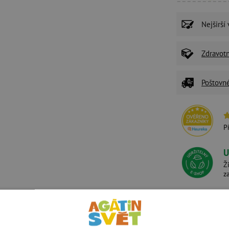
Nejširší
Zdravot
Poštovn
P
U
Ž
z
Související produkty
Alternativní