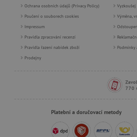
product_filter_remember
Ochrana osobních údajů (Privacy Policy)
Vyzkoušej 
Poučení o souborech cookies
Výměna, vr
Provider
Provi
/
Impressum
Odstoupen
Název
Název
Název
Doména
Domé
Pravidla zpracování recenzí
Reklamačn
S
smc_dyn_item
COMPASS
Google
Googl
.docs.google
.docs.
Pravidla řazení nabídek zboží
Podmínky a
smc_dyn_item_code
_cfuvid
.vimeo.com
Prodejny
_ga_9XW4E0XYJX
.agati
com.silverpop.iMAWebCo
_ga
vuid
Vimeo.com I
Googl
tv_UICR
.vimeo.com
.agati
Zavol
770 
smc_not
Platební a doručovací metody
uid