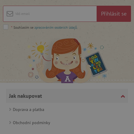
Google Privacy Policy
Přihlásit se
*
Souhlasím se
zpracováním osobních údajů
.
cjConsent
.agatinsvet.cz
Jak nakupovat
Doprava a platba
CookieScriptConsent
CookieScript
Obchodní podmínky
www.agatinsvet.cz