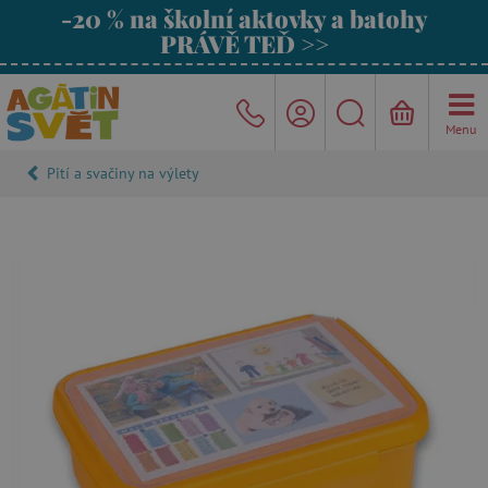
-20 % na školní aktovky a batohy
PRÁVĚ TEĎ >>
Menu
Pití a svačiny na výlety