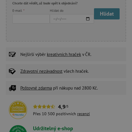
Chcete dát vědět, až bude opět k objednání?
E-mail
*
Hlídat do
Hlídat
Nejširší výběr
kreativních hraček
v ČR.
Zdravotní nezávadnost
všech hraček.
Poštovné zdarma
při nákupu nad 2800 Kč.
4,9
/5
Přes 10 500 pozitivních
recenzí
Udržitelný e-shop