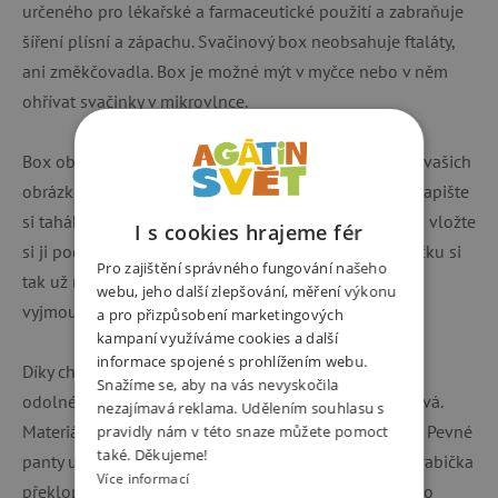
určeného pro lékařské a farmaceutické použití a zabraňuje
šíření plísní a zápachu. Svačinový box neobsahuje ftaláty,
ani změkčovadla. Box je možné mýt v myčce nebo v něm
ohřívat svačinky v mikrovlnce.
Box obsahuje originální čirou průhledku pro vložení vašich
obrázků či fotografií - Nakreslete si vlastní obrázek, napište
si tahák, vyberte oblíbenou fotografii z vašeho alba a vložte
I s cookies hrajeme fér
si ji pod průhledku ZDRAVÉ SVÁČI. Svačinovou krabičku si
Pro zajištění správného fungování našeho
tak už nikdy nespletete. Před mytím je nutné obrázek
webu, jeho další zlepšování, měření výkonu
vyjmout.
a pro přizpůsobení marketingových
kampaní využíváme cookies a další
informace spojené s prohlížením webu.
Díky chytré vnitřní posuvné a vyjímatelné přepážce a
Snažíme se, aby na vás nevyskočila
odolnému materiálu bude vaše svačina pestrá a zdravá.
nezajímavá reklama. Udělením souhlasu s
Materiál neobsahuje ftaláty, změkčovadla, BPA a BPS. Pevné
pravidly nám v této snaze můžete pomoct
také. Děkujeme!
panty umožňují víčko zcela otevřít bez toho, aby se krabička
Více informací
překlopila, Víčko lze také díky chytrým pantům snadno