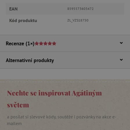
Funkční soubory
EAN
8595573603472
Nezbytně nutné soubory cookie umožňují
základní funkce webových stránek, jako je
Kód produktu
ZL_VZS18750
přihlášení uživatele a správa účtu. Webové
stránky nelze bez nezbytně nutných souborů
cookie správně používat.
Provider
/
Recenze
(1×)
Název
Doména
__cf_bm
Cloudflare Inc.
Alternativní produkty
.vimeo.com
Nechte se inspirovat Agátiným
světem
a posílat si slevové kódy, soutěže i pozvánky na akce e-
_lb_ccc
.agatinsvet.cz
mailem