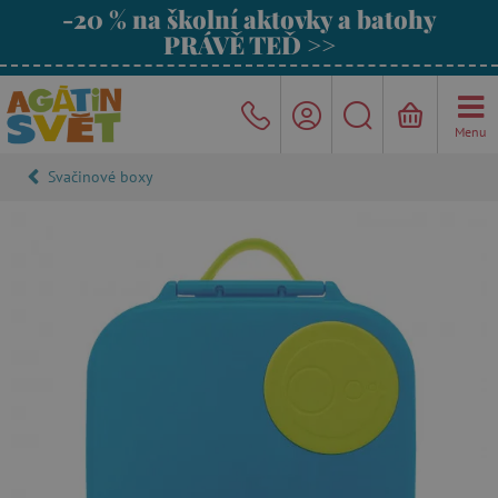
-20 % na školní aktovky a batohy
PRÁVĚ TEĎ >>
Menu
Svačinové boxy