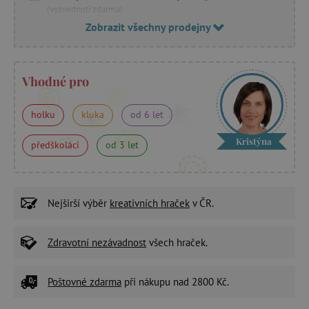
(vyzvednutí zdarma)
Zobrazit všechny prodejny
Vhodné pro
holku
kluka
od 6 let
Kristýna
předškoláci
od 3 let
Nejširší výběr
kreativních hraček
v ČR.
Zdravotní nezávadnost
všech hraček.
Poštovné zdarma
při nákupu nad 2800 Kč.