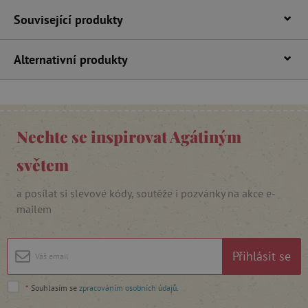
Související produkty
Alternativní produkty
Nechte se inspirovat Agátiným
cjConsent
.agatinsvet.cz
světem
a posílat si slevové kódy, soutěže i pozvánky na akce e-
mailem
CookieScriptConsent
CookieScript
www.agatinsvet.cz
Přihlásit se
*
Souhlasím se
zpracováním osobních údajů
.