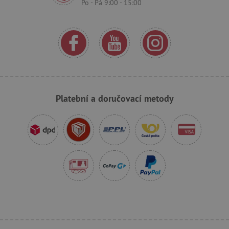
Po - Pá 9:00 - 15:00
_pinterest_ct_ua
Pinterest Inc.
.ct.pinterest.com
AWSALBCORS
Amazon.com Inc.
www.pages06.net
Platební a doručovací metody
_sp_id.f442
www.agatinsvet.cz