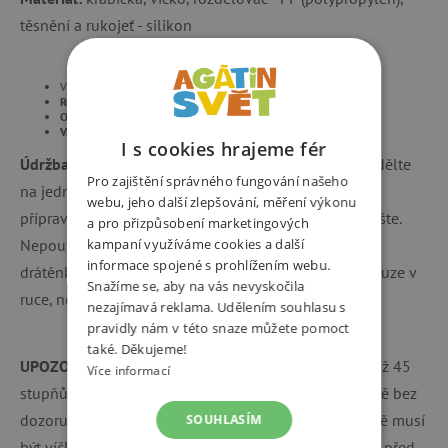
těsnění a rukojeť - silikon
Vyrobeno bez BPS, PVC, BPA a ftalátů
Rozměry:
185mm x 170mm x 67mm
Objem:
1 litr
Váha:
320 g
I s cookies hrajeme fér
Údržba:
Produkty před prvním i každým použitím rozdělte
Pro zajištění správného fungování našeho
na jednotlivé komponenty a umyjte ve vodě jemným
webu, jeho další zlepšování, měření výkonu
přípravkem na mytí nádobí. Pečlivě opláchněte a osušte.
a pro přizpůsobení marketingových
Nepoužívejte abrazivní mycí prostředky, houbičky či
kampaní využíváme cookies a další
informace spojené s prohlížením webu.
drátěnky, které mohou produkt poškrábat. Lze mýt pouze v
Snažíme se, aby na vás nevyskočila
ruce, nepatří do myčky.
nezajímavá reklama. Udělením souhlasu s
pravidly nám v této snaze můžete pomoct
také. Děkujeme!
UPOZORNĚNÍ
:
Nepoužívejte pro potraviny teplejší než 45
Více informací
stupňů. Není určeno pro tekutiny. Neponechávejte dítě bez
dozoru dospělé osoby. Při ohřevu v mikrovlnné troubě musí
SOUHLASÍM
být víčko otevřeno. Vždy zkontrolujte teplotu pokrmu před