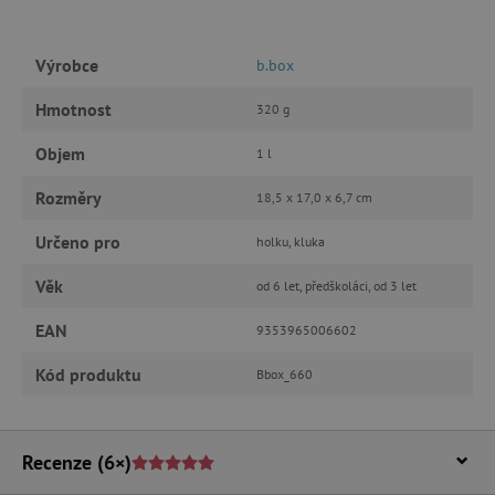
základní funkce webových stránek, jako je
přihlášení uživatele a správa účtu. Webové
stránky nelze bez nezbytně nutných souborů
cookie správně používat.
Výrobce
b.box
Provider
/
Název
Hmotnost
320 g
Doména
__cf_bm
Cloudflare Inc.
Objem
1 l
.vimeo.com
Rozměry
18,5 x 17,0 x 6,7 cm
Určeno pro
holku, kluka
Věk
od 6 let, předškoláci, od 3 let
EAN
9353965006602
Kód produktu
Bbox_660
_lb_ccc
.agatinsvet.cz
Recenze
(6×)
Google Privacy Policy