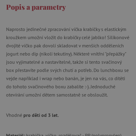
Popis a parametry
Naprosto jedinečné zpracování víčka krabičky s elastickým
kroužkem umožní vložit do krabičky celé jablko! Silikonové
dvojité víčko pak dovolí skladovat v menších odděleních
jogurt nebo dip (nikoli tekutiny). Některé vnitřní "přepážky"
jsou vyjímatelné a nastavitelné, takže si tento svačinový
box přestavíte podle svých chutí a potřeb. Do lunchboxu se
vejde například i wrap nebo banán, je jen na vás, co dítěti
do tohoto svačinového boxu zabalíte :-). Jednoduché
otevírání umožní dětem samostatně se obsloužit.
Vhodné
pro děti od 3 let.
Materiál:
krabička, víčko, rozdělovač - PP (polypropylen),