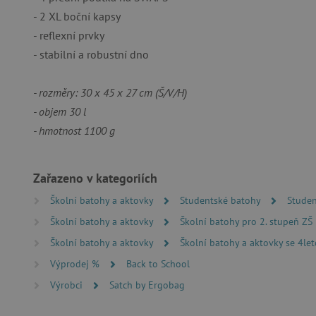
bez nezbytně nutných soubo
- 2 XL boční kapsy
Název
- reflexní prvky
- stabilní a robustní dno
__cf_bm
- rozměry: 30 x 45 x 27 cm (Š/V/H)
_lb_ccc
- objem 30 l
- hmotnost 1100 g
cjConsent
Google Priv
CookieScriptConsent
Zařazeno v kategoriích
Školní batohy a aktovky
Studentské batohy
Studen
Školní batohy a aktovky
Školní batohy pro 2. stupeň ZŠ
PHPSESSID
Školní batohy a aktovky
Školní batohy a aktovky se 4le
__cf_bm
Výprodej %
Back to School
Výrobci
Satch by Ergobag
lastVisitedProduct