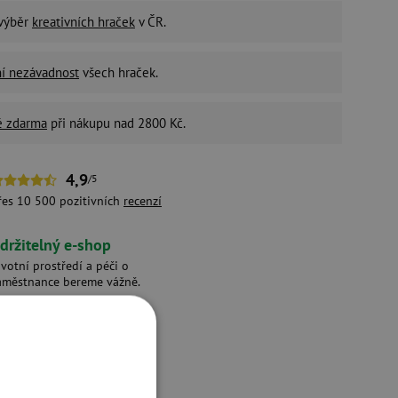
 výběr
kreativních hraček
v ČR.
ní nezávadnost
všech hraček.
é zdarma
při nákupu nad 2800 Kč.
4,9
/5
řes 10 500 pozitivních
recenzí
držitelný e-shop
ivotní prostředí a péči o
aměstnance bereme vážně.
ukty