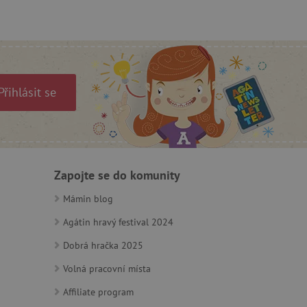
ozlišení mezi lidmi a
by bylo možné podávat
ebových stránek.
m zajišťuje hledání na
Přihlásit se
e vztahu k Pinterest
s případy použití CORS po
lší soubory cookie
í lepivosti založených na
Zapojte se do komunity
).
Mámin blog
Agátin hravý festival 2024
Dobrá hračka 2025
 identifikaci zařízení,
e, aby sledovala používání
Volná pracovní místa
Affiliate program