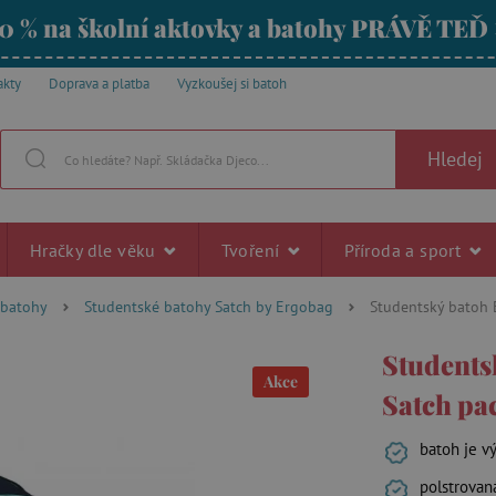
0 % na školní aktovky a batohy PRÁVĚ TEĎ
akty
Doprava a platba
Vyzkoušej si batoh
Hledej
Hračky dle věku
Tvoření
Příroda a sport
 batohy
Studentské batohy Satch by Ergobag
Studentský batoh 
Students
Akce
Satch pa
batoh je v
polstrovan