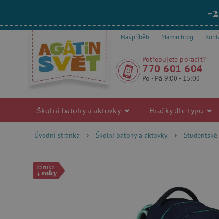
-2
Náš příběh
Mámin blog
Kont
Potřebujete poradit?
770 601 604
Po - Pá 9:00 - 15:00
Školní batohy a aktovky
Hračky dle typu
Úvodní stránka
Školní batohy a aktovky
Studentské
Záruka
4 roky