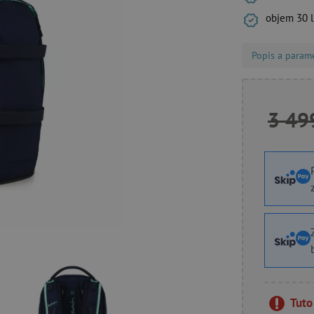
objem 30 l
Popis a param
3 49
Tuto