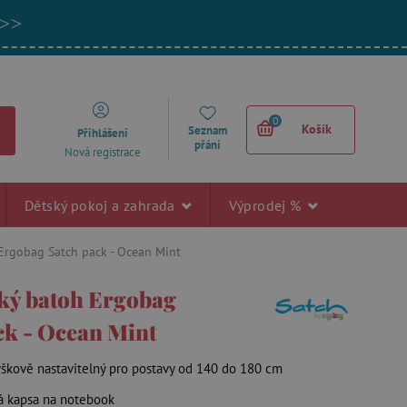
 >>
0
Košík
Seznam
Přihlášení
přání
Nová registrace
Dětský pokoj a zahrada
Výprodej %
Ergobag Satch pack - Ocean Mint
ký batoh Ergobag
ck - Ocean Mint
ýškově nastavitelný pro postavy od 140 do 180 cm
á kapsa na notebook