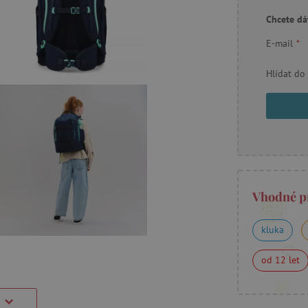
Chcete dá
E-mail
*
Hlídat do
Vhodné p
kluka
od 12 let