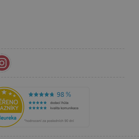
e Docs zajištěním
k návštěvníci používají
ových stránkách.
om, jak si webové stránky
odkud pocházejí, a
mi k optimalizaci
ování personalizovaných
vu relace.
azení vhodné reklamy.
stránkách.
ledování uživatelských
bsahu webových stránek
žeb a obsahu. Může
 uživatelů a preferencích
amních a marketingových
á k řízení uživatelských
 k zapamatování volby
rsonalizovaných funkcí.
je jednoznačně přiřazené
tele a shromažďuje údaje o
mohou být odeslána k
á k identifikaci četnosti