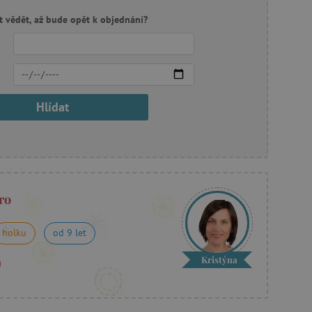
t vědět, až bude opět k objednání?
Hlídat
ro
holku
od 9 let
Kristýna