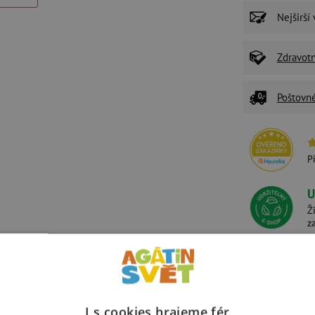
Nejširší
Zdravot
Poštovn
P
U
Ž
z
Související produkty
Alternativní prod
I s cookies hrajeme fér