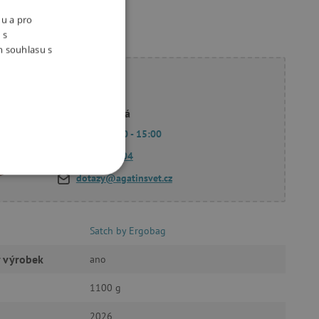
nu a pro
 s
m souhlasu s
ete poradit?
Linda Hodková
Po - Pá 9:00 - 15:00
770 601 604
dotazy@agatinsvet.cz
OOKIES
Satch by Ergobag
ý výrobek
ano
oubory
1100 g
 účtu. Webové stránky nelze
2026