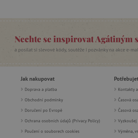
__cf_bm
_sp_ses.f442
featureFlagIdentifier
Nechte se inspirovat Agátiným 
_lb
a posílat si slevové kódy, soutěže i pozvánky na akce e-ma
_pinterest_ct_ua
AWSALBCORS
Jak nakupovat
Potřebuje
_sp_id.f442
Doprava a platba
Kontakty a
Obchodní podmínky
Časová osa
featureFlagCheckoutExpe
Doručení po Evropě
Časová osa
udid
Ochrana osobních údajů (Privacy Policy)
Vyzkoušej 
product_filter_remember
Poučení o souborech cookies
Výměna, vr