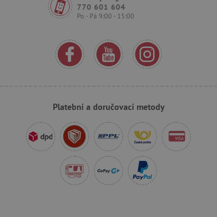
770 601 604
Po - Pá 9:00 - 15:00
_sp_ses.f442
www.agatinsvet.cz
featureFlagIdentifier
www.agatinsvet.cz
_lb
.agatinsvet.cz
p
Platební a doručovací metody
_pinterest_ct_ua
Pinterest Inc.
.ct.pinterest.com
AWSALBCORS
Amazon.com Inc.
www.pages06.net