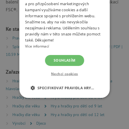
balení jsou 22 x 22 x 3 cm. Vyrobeno z papíru s certifikací
a pro přizpůsobení marketingových
FSC®.
kampaní využíváme cookies a další
informace spojené s prohlížením webu.
Snažíme se, aby na vás nevyskočila
nezajímavá reklama. Udělením souhlasu s
Ke stažení
pravidly nám v této snaze můžete pomoct
Pravidla hry CZ | PDF | 0.56 MB
také. Děkujeme!
Více informací
Spielregeln|Game rules FR-EN-DE-ES-IT-PT-NL-SV-DA-RU | PDF |
10.59 MB
SOUHLASÍM
Zařazeno v kategoriích
Nechci cookies
Hračky dle typu
Společenské hry
Logické hry a
SPECIFIKOVAT PRAVIDLA HRY…
hlavolamy
Hračky dle věku
Hry a hračky pro děti od 6 let
NEZBYTNĚ NUTNÉ COOKIES
Hračky dle věku
Hry a hračky pro děti od 9 let
ANALYTICKÉ COOKIES
Hračky dle věku
Hry a hračky pro děti od 12 let
Výrobci
Djeco
MARKETINGOVÉ COOKIES