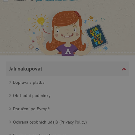
CookieScriptConsent
CookieScript
www.agatinsvet.cz
Jak nakupovat
Doprava a platba
Obchodní podmínky
Doručení po Evropě
PHPSESSID
PHP.net
Ochrana osobních údajů (Privacy Policy)
p
www.agatinsvet.cz