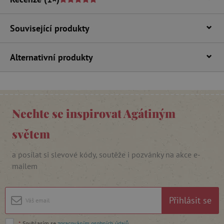
Související produkty
Alternativní produkty
_lb_ccc
.agatinsvet.cz
Google Privacy Policy
Nechte se inspirovat Agátiným
světem
a posílat si slevové kódy, soutěže i pozvánky na akce e-
mailem
Přihlásit se
cjConsent
.agatinsvet.cz
*
Souhlasím se
zpracováním osobních údajů
.