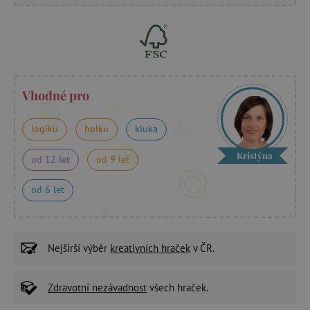
Vhodné pro
logiku
holku
kluka
Kristýna
od 12 let
od 9 let
od 6 let
Nejširší výběr
kreativních hraček
v ČR.
Zdravotní nezávadnost
všech hraček.