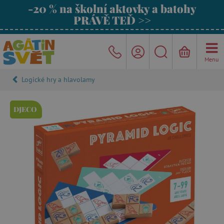
-20 % na školní aktovky a batohy
PRÁVĚ TEĎ >>
Menu
Logické hry a hlavolamy
DJECO