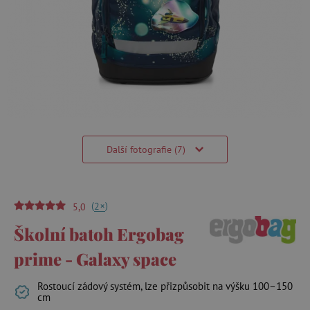
Další fotografie (7)
(
)
+
2
5,0
Školní batoh Ergobag
prime - Galaxy space
Rostoucí zádový systém, lze přizpůsobit na výšku 100–150
cm