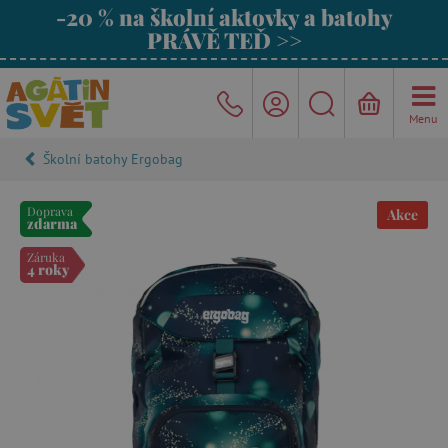
-20 % na školní aktovky a batohy
PRÁVĚ TEĎ >>
Menu
Školní batohy Ergobag
Doprava
Akce
zdarma
Záruka
4 roky