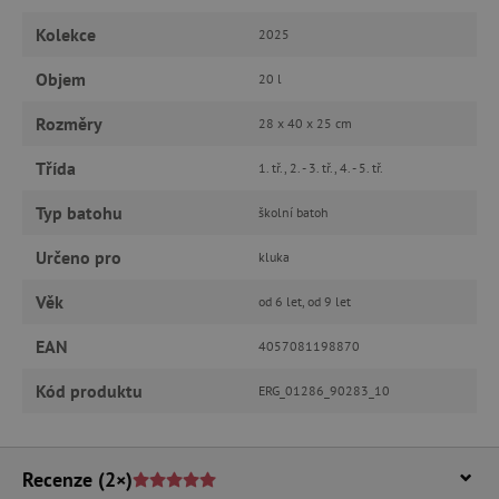
Kolekce
2025
Objem
20 l
Rozměry
28 x 40 x 25 cm
_lb_ccc
.agatinsvet.cz
Třída
1. tř., 2. - 3. tř., 4. - 5. tř.
Typ batohu
školní batoh
Google Privacy Policy
Určeno pro
kluka
Věk
od 6 let, od 9 let
EAN
4057081198870
Kód produktu
ERG_01286_90283_10
Recenze
(2×)
cjConsent
.agatinsvet.cz