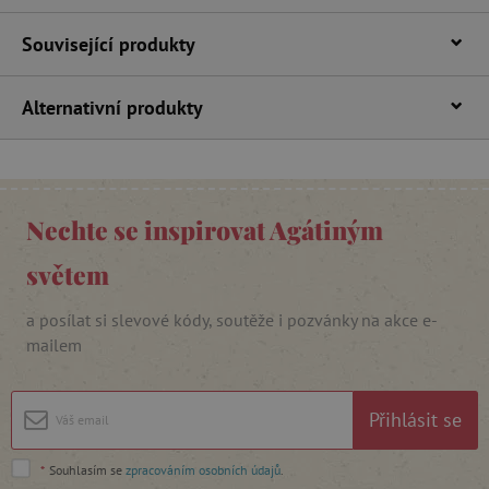
Související produkty
Alternativní produkty
CookieScriptConsent
CookieScript
www.agatinsvet.cz
Nechte se inspirovat Agátiným
světem
a posílat si slevové kódy, soutěže i pozvánky na akce e-
mailem
Přihlásit se
PHPSESSID
PHP.net
p
www.agatinsvet.cz
*
Souhlasím se
zpracováním osobních údajů
.