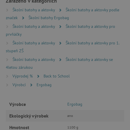
Zařazeno v kategoriích
FUNKČNÍ SOUBORY
Školní batohy a aktovky
Školní batohy a aktovky podle
značek
Školní batohy Ergobag
Školní batohy a aktovky
Školní batohy a aktovky pro
prvňáčky
Nezbytně nutné cookies
Školní batohy a aktovky
Školní batohy a aktovky pro 1.
Analytické cookies
Marketingové cookies
stupeň ZŠ
Funkční soubory
Školní batohy a aktovky
Školní batohy a aktovky se
Nezbytně nutné soubory cookie umožňují
4letou zárukou
základní funkce webových stránek, jako je
přihlášení uživatele a správa účtu. Webové
Výprodej %
Back to School
stránky nelze bez nezbytně nutných souborů
cookie správně používat.
Výrobci
Ergobag
Provider
/
Název
Doména
Výrobce
Ergobag
__cf_bm
Cloudflare Inc.
.vimeo.com
Ekologický výrobek
ano
Hmotnost
1100 g