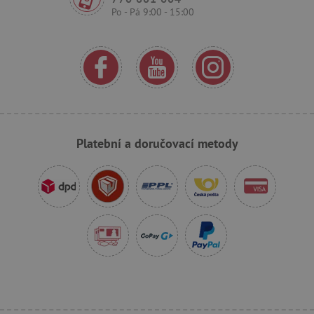
Po - Pá 9:00 - 15:00
Platební a doručovací metody
_sp_id.f442
www.agatinsvet.cz
featureFlagCheckoutExperimentVariant
www.agatinsvet.cz
udid
.agatinsvet.cz