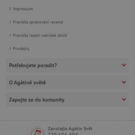
Impressum
Pravidla zpracování recenzí
_sp_ses.f442
www.agatinsvet.cz
Pravidla řazení nabídek zboží
featureFlagIdentifier
www.agatinsvet.cz
Prodejny
_lb
.agatinsvet.cz
p
Potřebujete poradit?
_pinterest_ct_ua
Pinterest Inc.
O Agátině světě
.ct.pinterest.com
Zapojte se do komunity
AWSALBCORS
Amazon.com Inc.
www.pages06.net
Zavolejte Agátin Svět
770 601 604