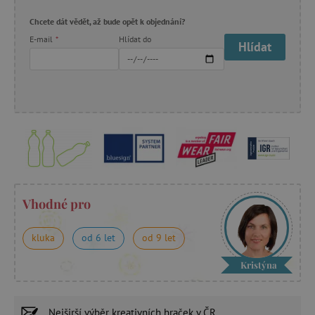
Chcete dát vědět, až bude opět k objednání?
E-mail
*
Hlídat do
Hlídat
Vhodné pro
kluka
od 6 let
od 9 let
Kristýna
Nejširší výběr
kreativních hraček
v ČR.