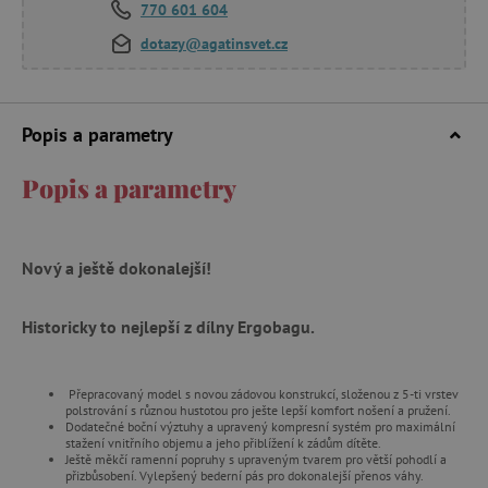
770 601 604
dotazy@agatinsvet.cz
Popis a parametry
Popis a parametry
Nový a ještě dokonalejší!
Historicky to nejlepší z dílny Ergobagu.
Přepracovaný model s novou zádovou konstrukcí, složenou z 5-ti vrstev
polstrování s různou hustotou pro ješte lepší komfort nošení a pružení.
Dodatečné boční výztuhy a upravený kompresní systém pro maximální
stažení vnitřního objemu a jeho přiblížení k zádům dítěte.
Ještě měkčí ramenní popruhy s upraveným tvarem pro větší pohodlí a
přizbůsobení. Vylepšený bederní pás pro dokonalejší přenos váhy.