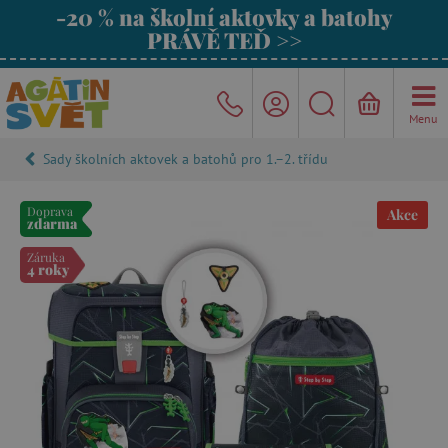
-20 % na školní aktovky a batohy
PRÁVĚ TEĎ >>
Menu
Sady školních aktovek a batohů pro 1.–2. třídu
Doprava
Akce
zdarma
Záruka
4 roky