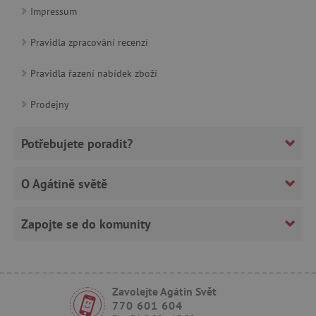
Impressum
featureFlagCheckoutExperimentVariant
www.agatinsvet.cz
udid
.agatinsvet.cz
Pravidla zpracování recenzí
Pravidla řazení nabídek zboží
Prodejny
Potřebujete poradit?
product_filter_remember
www.agatinsvet.cz
O Agátině světě
Zapojte se do komunity
Provider
Provider
/
/
Název
Název
Vyprší
Vyprší
Popis
Popis
Doména
Doména
Zavolejte Agátin Svět
S
COMPASS
1 hodina
1
Tato cookie se pou
Tento soubor
Google
Google
770 601 604
hodina
výkonnosti a funk
cookie se
.docs.google.com
.docs.google.com
Název
Provider
/
Doména