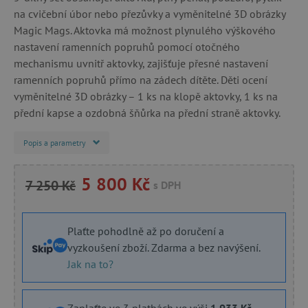
na cvičební úbor nebo přezůvky a vyměnitelné 3D obrázky
Magic Mags. Aktovka má možnost plynulého výškového
nastavení ramenních popruhů pomocí otočného
mechanismu uvnitř aktovky, zajišťuje přesné nastavení
ramenních popruhů přímo na zádech dítěte. Děti ocení
vyměnitelné 3D obrázky – 1 ks na klopě aktovky, 1 ks na
přední kapse a ozdobná šňůrka na přední straně aktovky.
Popis a parametry
5 800 Kč
7 250 Kč
s DPH
Plaťte pohodlně až po doručení a
vyzkoušení zboží. Zdarma a bez navýšení.
Jak na to?
Zaplaťte ve 3 platbách ve výši
1 933 Kč
.