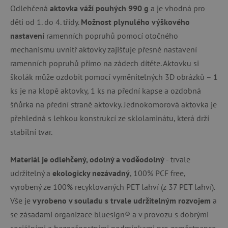
Odlehčená
aktovka váží pouhých 990 g
a je vhodná pro
děti od 1. do 4. třídy.
Možnost plynulého výškového
nastavení
ramenních popruhů pomocí otočného
mechanismu uvnitř aktovky zajišťuje přesné nastavení
ramenních popruhů přímo na zádech dítěte. Aktovku si
školák může ozdobit pomocí vyměnitelných 3D obrázků – 1
ks je na klopě aktovky, 1 ks na přední kapse a ozdobná
šňůrka na přední straně aktovky. Jednokomorová aktovka je
přehledná s lehkou konstrukcí ze sklolaminátu, která drží
stabilní tvar.
Materiál je odlehčený, odolný a voděodolný
- trvale
udržitelný a
ekologicky nezávadný
, 100% PCF free,
vyrobený ze 100% recyklovaných PET lahví (z 37 PET lahví).
Vše je
vyrobeno v souladu s trvale udržitelným rozvojem
a
se zásadami organizace bluesign® a v provozu s dobrými
sociálními a bezpečnostními podmínkami pro zaměstnance.