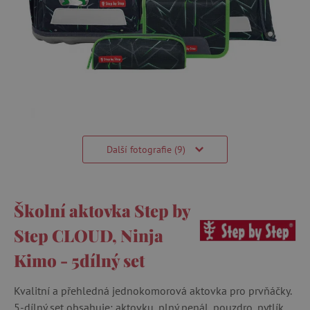
Další fotografie (9)
Školní aktovka Step by
Step CLOUD, Ninja
Kimo - 5dílný set
Kvalitní a přehledná jednokomorová aktovka pro prvňáčky.
5-dílný set obsahuje: aktovku, plný penál, pouzdro, pytlík