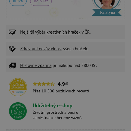
kluka
od 6 let
Kristýna
Nejširší výběr
kreativních hraček
v ČR.
Zdravotní nezávadnost
všech hraček.
Poštovné zdarma
při nákupu nad 2800 Kč.
4,9
/5
Přes 10 500 pozitivních
recenzí
Udržitelný e-shop
Životní prostředí a péči o
zaměstnance bereme vážně.