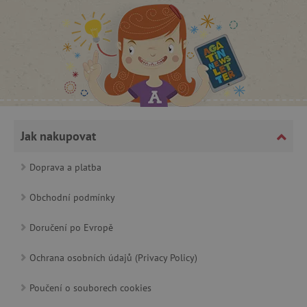
_pinterest_ct_ua
Pinterest Inc.
.ct.pinterest.com
AWSALBCORS
Amazon.com Inc.
www.pages06.net
Jak nakupovat
Doprava a platba
Obchodní podmínky
Doručení po Evropě
Ochrana osobních údajů (Privacy Policy)
Poučení o souborech cookies
_sp_id.f442
www.agatinsvet.cz