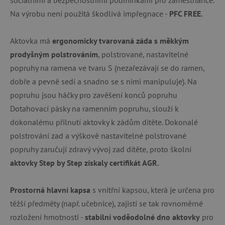
Na výrobu není použitá škodlivá impřegnace -
PFC FREE.
Aktovka má
ergonomicky tvarovaná záda s měkkým
prodyšným polstrováním
, polstrované, nastavitelné
popruhy na ramena ve tvaru S (nezařezávají se do ramen,
dobře a pevně sedí a snadno se s nimi manipuluje). Na
popruhu jsou háčky pro zavěšení konců popruhu
Dotahovací pásky na ramenním popruhu, slouží k
dokonalému přilnutí aktovky k zádům dítěte. Dokonalé
polstrování zad a výškově nastavitelné polstrované
popruhy zaručují zdravý vývoj zad dítěte, proto školní
aktovky Step by Step získaly certifikát AGR.
Prostorná hlavní kapsa
s vnitřní kapsou, která je určena pro
těžší předměty (např. učebnice), zajistí se tak rovnoměrné
rozložení hmotnosti -
stabilní voděodolné dno aktovky
pro