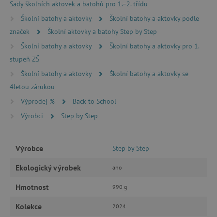
Sady školních aktovek a batohů pro 1.–2. třídu
Školní batohy a aktovky
Školní batohy a aktovky podle
značek
Školní aktovky a batohy Step by Step
Školní batohy a aktovky
Školní batohy a aktovky pro 1.
stupeň ZŠ
Školní batohy a aktovky
Školní batohy a aktovky se
4letou zárukou
cjConsent
.agatinsvet.cz
Výprodej %
Back to School
Výrobci
Step by Step
Výrobce
Step by Step
CookieScriptConsent
CookieScript
Ekologický výrobek
ano
www.agatinsvet.cz
Hmotnost
990 g
Kolekce
2024