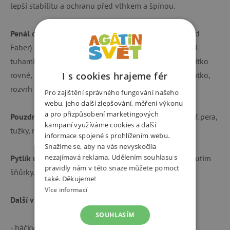
lepší stabilitu a ochranu před vlhkem a špínou.
Penál obsahuje
značkové tužky (německá zn. Eberhard
Faber) - 7 silných trojhranných pastelek s nelámavými
tuhami, 12 tenkých trojhranných pastelek, tužka pravítko
rovné, pravítko trojúhelníkové, gumu, dvojité ořezávátko,
I s cookies hrajeme fér
rozvrh hodin. Penál je uzavíratelný na zip.
Pro zajištění správného fungování našeho
webu, jeho další zlepšování, měření výkonu
a pro přizpůsobení marketingových
Pouzdro
slouží pro ukládání školních pomůcek ( např. pera,
kampaní využíváme cookies a další
tužky, nůžky). Pouzdro je uzavíratelné na zip.
informace spojené s prohlížením webu.
Snažíme se, aby na vás nevyskočila
nezajímavá reklama. Udělením souhlasu s
Pytlík na cvičební úbor
nebo přezůvky s zavírá utáhnutím
pravidly nám v této snaze můžete pomoct
šňůrky. Pytlík má jednu přední kapsu na zip.
také. Děkujeme!
Více informací
Další výhody této aktovky:
SOUHLASÍM
- háčky na popruhu pro zavěšení konců popruhu