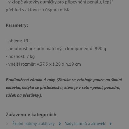
- v klopě aktovky gumičky pro připevnění penálu, lepší
základní funkce webových stránek, jako je
přihlášení uživatele a správa účtu. Webové
přehled v aktovce a úspora místa
stránky nelze bez nezbytně nutných souborů
cookie správně používat.
Provider
/
Parametry:
Název
Doména
__cf_bm
Cloudflare Inc.
- objem: 19 l
.vimeo.com
- hmotnost bez odnímatelných komponentů: 990 g
- nosnost: 7 kg
- vnější rozměr: v.37,5 x š.28 x h.19 cm
Prodloužená záruka 4 roky. (Záruka se vztahuje pouze na školní
aktovku, netýká se příslušenství, které je v setu - penál, pouzdro,
sáček na přezůvky.).
_lb_ccc
.agatinsvet.cz
Zařazeno v kategoriích
Google Privacy Policy
Školní batohy a aktovky
Sady batohů a aktovek