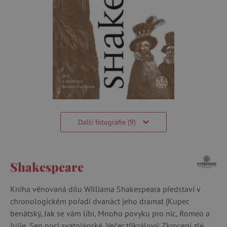
Další fotografie (9)
Shakespeare
Kniha věnovaná dílu Williama Shakespeara představí v
chronologickém pořadí dvanáct jeho dramat (Kupec
benátský, Jak se vám líbí, Mnoho povyku pro nic, Romeo a
Julie, Sen noci svatojánské, Večer tříkrálový, Zkrocení zlé