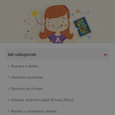
Jak nakupovat
cjConsent
.agatinsvet.cz
Doprava a platba
Obchodní podmínky
Doručení po Evropě
CookieScriptConsent
CookieScript
www.agatinsvet.cz
Ochrana osobních údajů (Privacy Policy)
Poučení o souborech cookies