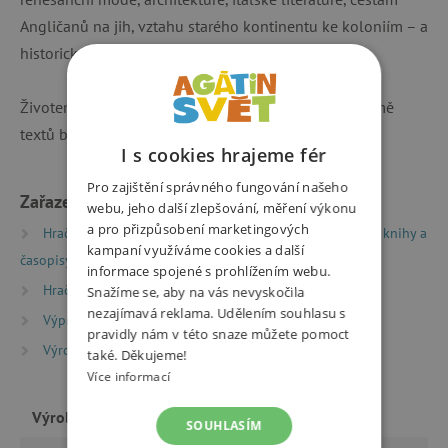
Angličanů na jih, vztahu starého kontinentu ke koloniím – a
historickým souvislostem.
Životem a dílem geniálního dramatika provázejí kromě
textů bohaté ilustrace Renáty Fučíkové.
I s cookies hrajeme fér
Pro zajištění správného fungování našeho
Zařazeno v kategoriích
webu, jeho další zlepšování, měření výkonu
a pro přizpůsobení marketingových
Hračky dle typu
Knihy
Encyklopedie, naučné knihy a
kampaní využíváme cookies a další
časopisy
Encyklopedie a naučné knihy
informace spojené s prohlížením webu.
Hračky dle typu
Knihy
Knížky pro nejmenší
Snažíme se, aby na vás nevyskočila
nezajímavá reklama. Udělením souhlasu s
Výprodej %
Výprodej -20 %
pravidly nám v této snaze můžete pomoct
Výrobci
Vyšehrad
také. Děkujeme!
Více informací
Výrobce
Vyšehrad
SOUHLASÍM