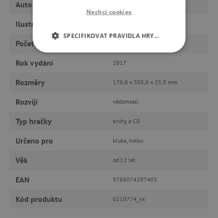
Autor
William Shakespeare
Nechci cookies
Ilustrátor
Renáta Fučíková
SPECIFIKOVAT PRAVIDLA HRY…
Počet stran
208
NEZBYTNĚ NUTNÉ COOKIES
Rok vydání
2017
ANALYTICKÉ COOKIES
Rozměry
170,0 x 305,0 x 25,0 mm
Rozvíjí
vědomosti
MARKETINGOVÉ COOKIES
Typ hračky
knihy a CD
FUNKČNÍ SOUBORY
Určeno pro
kluka, holku
Věk
od 12 let
Nezbytně nutné cookies
EAN
9788074297403
Analytické cookies
Marketingové cookies
Kód produktu
Funkční soubory
0210774_xx
Nezbytně nutné soubory cookie umožňují