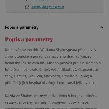
dotazy@agatinsvet.cz
Popis a parametry
Popis a parametry
Kniha věnovaná dílu Williama Shakespeara představí v
chronologickém pořadí dvanáct jeho dramat (Kupec
benátský, Jak se vám líbí, Mnoho povyku pro nic, Romeo a
Julie, Sen noci svatojánské, Večer tříkrálový, Zkrocení zlé
ženy, Hamlet, Král Lear, Mackbeth, Othello a Bouře) a
přiblíží i jejich inspirační zdroje i okolnosti jejich vzniku.
Každá ze Shakespearových divadelních her je doplněna
vstupy věnovanými vnějším projevům doby – např.
renesanční módě, architektuře, italské literatuře, cestám