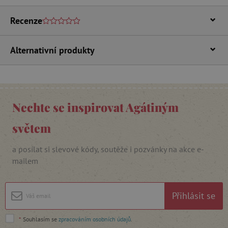
základní funkce webových stránek, jako je
přihlášení uživatele a správa účtu. Webové
Recenze
stránky nelze bez nezbytně nutných souborů
cookie správně používat.
Provider
/
Alternativní produkty
Název
Doména
__cf_bm
Cloudflare Inc.
.vimeo.com
Nechte se inspirovat Agátiným
světem
a posílat si slevové kódy, soutěže i pozvánky na akce e-
mailem
_lb_ccc
.agatinsvet.cz
Přihlásit se
*
Souhlasím se
zpracováním osobních údajů
.
Google Privacy Policy