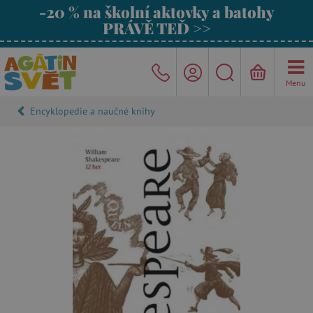
-20 % na školní aktovky a batohy
PRÁVĚ TEĎ >>
Menu
Encyklopedie a naučné knihy