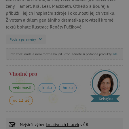
ženy, Hamlet, Král Lear, Mackbeth, Othello a Bouře) a
přiblíží i jejich inspirační zdroje i okolnosti jejich vzniku.
Životem a dílem geniálního dramatika provázejí kromě
textů bohaté ilustrace Renáty Fučíkové.
Popis a parametry
Toto zboží nadále není možné koupit. Prohlédněte si podobné produkty
zde
.
Vhodné pro
vědomosti
kluka
holku
Kristýna
od 12 let
Nejširší výběr
kreativních hraček
v ČR.