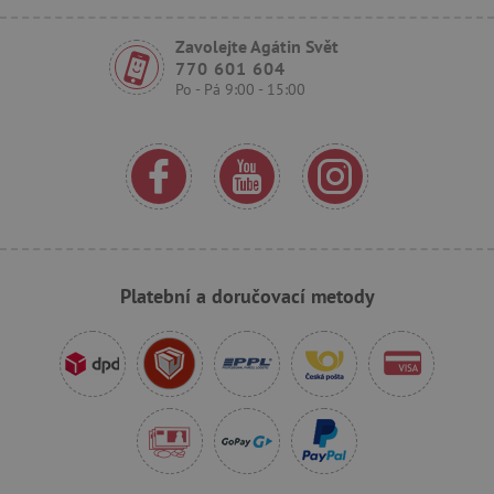
Zavolejte Agátin Svět
770 601 604
Po - Pá 9:00 - 15:00
_sp_ses.f442
www.agatinsvet.cz
featureFlagIdentifier
www.agatinsvet.cz
_lb
.agatinsvet.cz
p
Platební a doručovací metody
_pinterest_ct_ua
Pinterest Inc.
.ct.pinterest.com
AWSALBCORS
Amazon.com Inc.
www.pages06.net