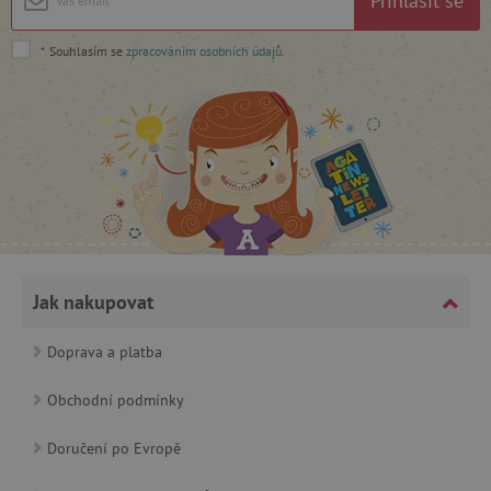
Přihlásit se
cjConsent
.agatinsvet.cz
*
Souhlasím se
zpracováním osobních údajů
.
CookieScriptConsent
CookieScript
www.agatinsvet.cz
Jak nakupovat
Doprava a platba
Obchodní podmínky
Doručení po Evropě
PHPSESSID
PHP.net
p
www.agatinsvet.cz