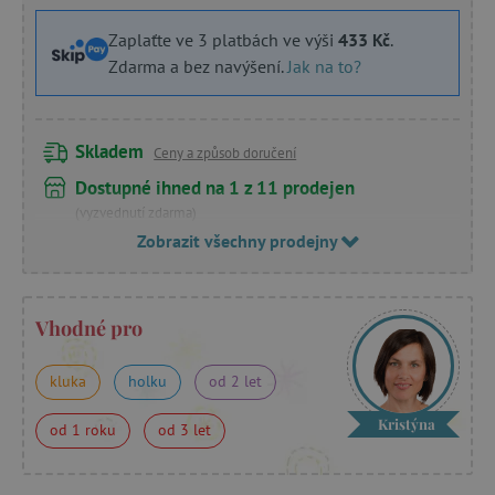
Zaplaťte ve 3 platbách ve výši
433 Kč
.
Zdarma a bez navýšení.
Jak na to?
Skladem
Ceny a způsob doručení
Dostupné ihned na 1 z 11 prodejen
(vyzvednutí zdarma)
Zobrazit všechny prodejny
Vhodné pro
kluka
holku
od 2 let
Kristýna
od 1 roku
od 3 let