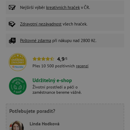
Nejširší výběr
kreativních hraček
v ČR.
Zdravotní nezávadnost
všech hraček.
Poštovné zdarma
při nákupu nad 2800 Kč.
4,9
/5
Přes 10 500 pozitivních
recenzí
Udržitelný e-shop
Životní prostředí a péči o
zaměstnance bereme vážně.
Potřebujete poradit?
Linda Hodková