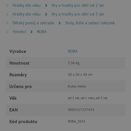
Hračky dle věku
Hry a hračky pro děti od 2 let
MARKETINGOVÉ COOKIES
Hračky dle věku
Hry a hračky pro děti od 3 let
FUNKČNÍ SOUBORY
Dětský pokoj a zahrada
Stoly, židle a sedací nábytek
Výrobci
ROBA
Nezbytně nutné cookies
Výrobce
ROBA
Analytické cookies
Marketingové cookies
Hmotnost
3,36 kg
Funkční soubory
Nezbytně nutné soubory cookie umožňují
Rozměry
30 x 30 x 30 cm
základní funkce webových stránek, jako je
přihlášení uživatele a správa účtu. Webové
Určeno pro
kluka, holku
stránky nelze bez nezbytně nutných souborů
cookie správně používat.
Věk
od 2 let, od 1 roku, od 3 let
Provider
/
Název
Doména
EAN
4005317257655
__cf_bm
Cloudflare Inc.
.vimeo.com
Kód produktu
ROBA_3031