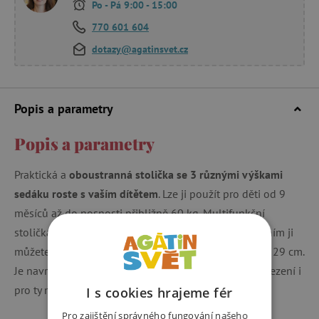
Po - Pá 9:00 - 15:00
770 601 604
dotazy@agatinsvet.cz
Popis a parametry
Popis a parametry
Praktická a
oboustranná stolička se 3 různými výškami
sedáku roste s vaším dítětem
. Lze ji použít pro děti od 9
měsíců až do nosnosti přibližně 60 kg. Multifunkční
stolička 3 v 1 nabízí tři polohy sezení. Pouhým otočením ji
můžete nastavit na výšku sedáku 14 cm, 18 cm nebo 29 cm.
Je navržena tak, aby nabízela pohodlné a bezpečné sezení i
pro ty nejmenší.
I s cookies hrajeme fér
Pro zajištění správného fungování našeho