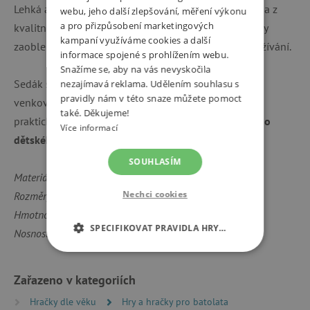
Lehká a
snadno manipulovatelná stolička
je vyrobena z
webu, jeho další zlepšování, měření výkonu
a pro přizpůsobení marketingových
kvalitního MDF materiálu a natřena bílou barvou. Díky
kampaní využíváme cookies a další
zaobleným hranám je bezpečná pro každodenní používání.
informace spojené s prohlížením webu.
Snažíme se, aby na vás nevyskočila
Sedák stoličky je ozdobený jemným frézováním ve
nezajímavá reklama. Udělením souhlasu s
pravidly nám v této snaze můžete pomoct
venkovském stylu. Tento kus nábytku je díky tomu
také. Děkujeme!
praktickým a zároveň
stylovým doplňkem do každého
Více informací
dětského pokoje
.
SOUHLASÍM
Materiál: MDF (lakovaná)
Nechci cookies
Rozměry: Š x H x V: 30,0 x 30,0 x 30,0 cm
Hmotnost: 3,36 kg
SPECIFIKOVAT PRAVIDLA HRY…
Nosnost: až 60 kg
NEZBYTNĚ NUTNÉ COOKIES
Zařazeno v kategoriích
ANALYTICKÉ COOKIES
Hračky dle věku
Hry a hračky pro batolata