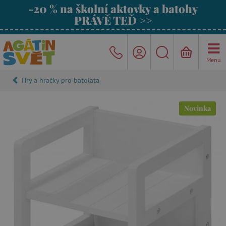
-20 % na školní aktovky a batohy
PRÁVĚ TEĎ >>
Menu
Hry a hračky pro batolata
Novinka