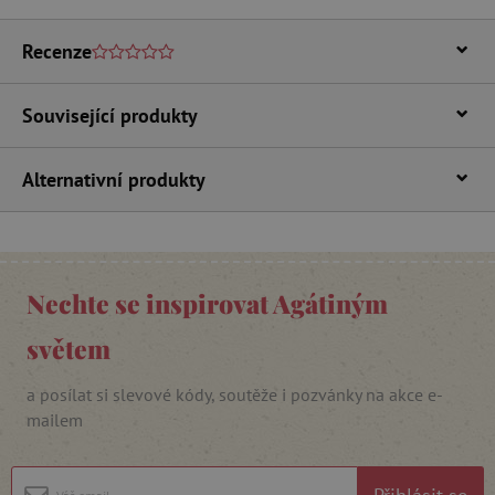
Recenze
Související produkty
Alternativní produkty
_lb_ccc
.agatinsvet.cz
Google Privacy Policy
Nechte se inspirovat Agátiným
světem
a posílat si slevové kódy, soutěže i pozvánky na akce e-
mailem