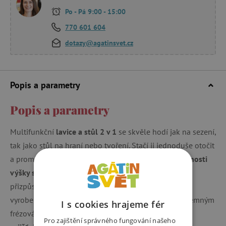
Po - Pá 9:00 - 15:00
770 601 604
dotazy@agatinsvet.cz
Popis a parametry
Popis a parametry
Multifunkční
lavice a stůl 2 v 1
se skvěle hodí jak na sezení,
tak jako stůl na hraní nebo tvoření. Stačí ji jednoduše otočit
a proměníte ji na funkční stůl. Lavice nabízí
dvě možnosti
výšky sedáku
(18 cm nebo 27,5 cm), což zajišťuje její
přizpůsobivost pro různé věkové skupiny. Lavice je
vyrobená z kvalitního dřeva v bílé barvě a zdobena jemným
I s cookies hrajeme fér
frézováním ve venkovském stylu.
Povrchová úprava
Pro zajištění správného fungování našeho