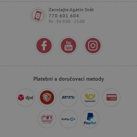
Zavolejte Agátin Svět
770 601 604
Po - Pá 9:00 - 15:00
_sp_ses.f442
www.agatinsvet.cz
featureFlagIdentifier
www.agatinsvet.cz
_lb
.agatinsvet.cz
p
Platební a doručovací metody
_pinterest_ct_ua
Pinterest Inc.
.ct.pinterest.com
AWSALBCORS
Amazon.com Inc.
www.pages06.net