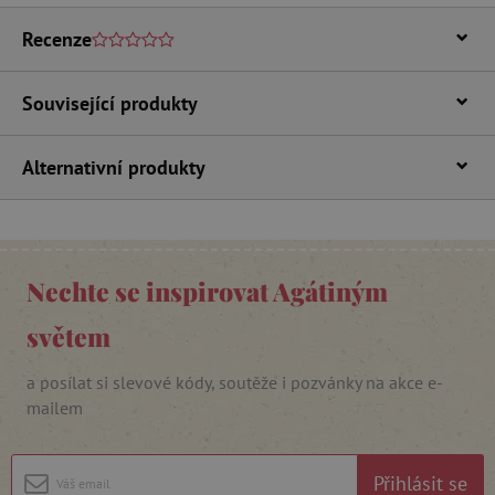
Recenze
Související produkty
Alternativní produkty
_lb_ccc
.agatinsvet.cz
Google Privacy Policy
Nechte se inspirovat Agátiným
světem
a posílat si slevové kódy, soutěže i pozvánky na akce e-
mailem
Přihlásit se