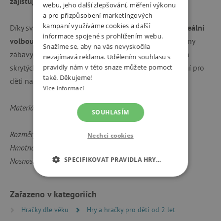
zajišťuje snadnou údržbu.
webu, jeho další zlepšování, měření výkonu
a pro přizpůsobení marketingových
kampaní využíváme cookies a další
Díky své stabilitě, flexibilitě a bezpečnosti je lavice
ideální
informace spojené s prohlížením webu.
volbou pro děti od 2 let
, které si pohodlně užijí hodiny
Snažíme se, aby na vás nevyskočila
zábavy a tvoření. Navíc je navržena bez ostrých hran a
nezajímavá reklama. Udělením souhlasu s
skrytých míst, kde by mohlo dojít ke zranění, což ji činí pro
pravidly nám v této snaze můžete pomoct
také. Děkujeme!
děti naprosto bezpečnou.
Více informací
Materiál: MDF (lakovaná)
SOUHLASÍM
Rozměry: Š x H x V: 61,0 x 44,5 x 44,0 cm
Nechci cookies
Hmotnost: 7,50 kg
SPECIFIKOVAT PRAVIDLA HRY…
Nosnost: až 40 kg
NEZBYTNĚ NUTNÉ COOKIES
Zařazeno v kategoriích
ANALYTICKÉ COOKIES
Hračky dle věku
Hry a hračky pro děti od 2 let