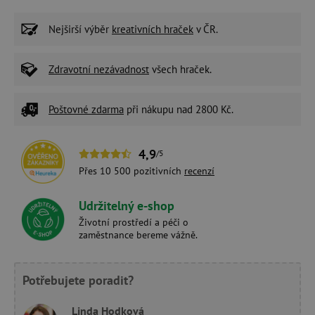
Nejširší výběr
kreativních hraček
v ČR.
Zdravotní nezávadnost
všech hraček.
Poštovné zdarma
při nákupu nad 2800 Kč.
4,9
/5
Přes 10 500 pozitivních
recenzí
Udržitelný e-shop
Životní prostředí a péči o
zaměstnance bereme vážně.
Potřebujete poradit?
Linda Hodková