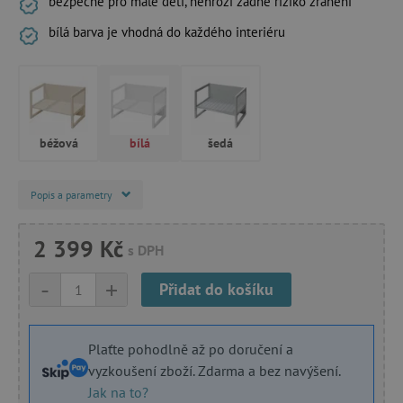
bezpečné pro malé děti, nehrozí žádné riziko zranění
bílá barva je vhodná do každého interiéru
béžová
bílá
šedá
Popis a parametry
2 399 Kč
s DPH
-
+
Přidat do košíku
Plaťte pohodlně až po doručení a
vyzkoušení zboží. Zdarma a bez navýšení.
Jak na to?