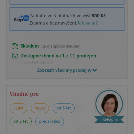
Zaplaťte ve 3 platbách ve výši
800 Kč
.
Zdarma a bez navýšení.
Jak na to?
Skladem
Ceny a způsob doručení
Dostupné ihned na 1 z 11 prodejen
(vyzvednutí zdarma)
Zobrazit všechny prodejny
Vhodné pro
kluka
holku
od 3 let
Kristýna
od 2 let
předškoláci