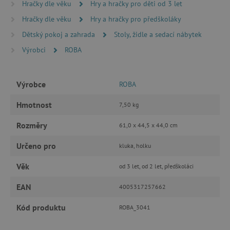
Hračky dle věku
Hry a hračky pro děti od 3 let
MARKETINGOVÉ COOKIES
Hračky dle věku
Hry a hračky pro předškoláky
FUNKČNÍ SOUBORY
Dětský pokoj a zahrada
Stoly, židle a sedací nábytek
Výrobci
ROBA
Nezbytně nutné cookies
Výrobce
ROBA
Analytické cookies
Marketingové cookies
Hmotnost
7,50 kg
Funkční soubory
Rozměry
61,0 x 44,5 x 44,0 cm
Nezbytně nutné soubory cookie umožňují
základní funkce webových stránek, jako je
přihlášení uživatele a správa účtu. Webové
Určeno pro
kluka, holku
stránky nelze bez nezbytně nutných souborů
cookie správně používat.
Věk
od 3 let, od 2 let, předškoláci
Provider
/
Název
Doména
EAN
4005317257662
__cf_bm
Cloudflare Inc.
.vimeo.com
Kód produktu
ROBA_3041