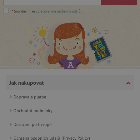
cjConsent
.agatinsvet.cz
*
Souhlasím se
zpracováním osobních údajů
.
CookieScriptConsent
CookieScript
www.agatinsvet.cz
Jak nakupovat
Doprava a platba
Obchodní podmínky
Doručení po Evropě
PHPSESSID
PHP.net
p
www.agatinsvet.cz
Ochrana osobních údajů (Privacy Policy)