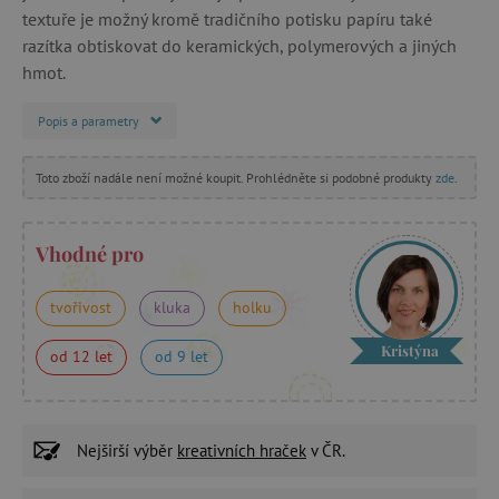
textuře je možný kromě tradičního potisku papíru také
razítka obtiskovat do keramických, polymerových a jiných
hmot.
Popis a parametry
Toto zboží nadále není možné koupit. Prohlédněte si podobné produkty
zde
.
Vhodné pro
tvořivost
kluka
holku
Kristýna
od 12 let
od 9 let
Nejširší výběr
kreativních hraček
v ČR.