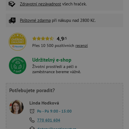
Zdravotní nezávadnost
všech hraček.
Poštovné zdarma
při nákupu nad 2800 Kč.
4,9
/5
Přes 10 500 pozitivních
recenzí
Udržitelný e-shop
Životní prostředí a péči o
zaměstnance bereme vážně.
Potřebujete poradit?
Linda Hodková
Po - Pá 9:00 - 15:00
770 601 604
dotazy@agatinsvet.cz