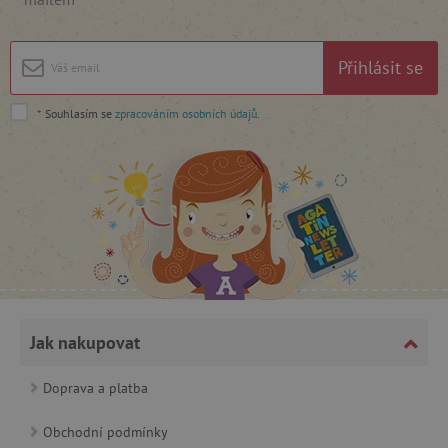
Přihlásit se
*
Souhlasím se
zpracováním osobních údajů
.
_lb_ccc
.agatinsvet.cz
Google Privacy Policy
Jak nakupovat
Doprava a platba
Obchodní podmínky