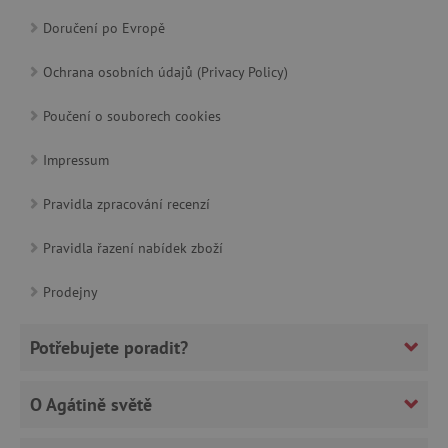
Doručení po Evropě
cjConsent
.agatinsvet.cz
Ochrana osobních údajů (Privacy Policy)
Poučení o souborech cookies
Impressum
CookieScriptConsent
CookieScript
Pravidla zpracování recenzí
www.agatinsvet.cz
Pravidla řazení nabídek zboží
Prodejny
Potřebujete poradit?
O Agátině světě