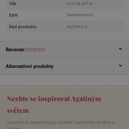
ANALYTICKÉ COOKIES
Věk
od 12 let, od 9 let
EAN
MARKETINGOVÉ COOKIES
3660016554132
Kód produktu
raz_55413_xx
FUNKČNÍ SOUBORY
Recenze
Nezbytně nutné cookies
Analytické cookies
Marketingové cookies
Alternativní produkty
Funkční soubory
Nezbytně nutné soubory cookie umožňují
základní funkce webových stránek, jako je
přihlášení uživatele a správa účtu. Webové
Nechte se inspirovat Agátiným
stránky nelze bez nezbytně nutných souborů
cookie správně používat.
světem
Provider
/
Název
Doména
a posílat si slevové kódy, soutěže i pozvánky na akce e-
__cf_bm
Cloudflare Inc.
.vimeo.com
mailem