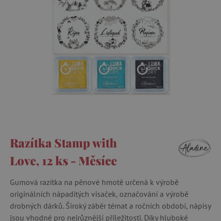
Razítka Stamp with
Love, 12 ks - Měsíce
Gumová razítka na pěnové hmotě určená k výrobě
originálních nápaditých visaček, označování a výrobě
drobných dárků. Široký záběr témat a ročních období, nápisy
jsou vhodné pro nejrůznější příležitosti. Díky hluboké