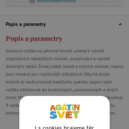
Popis a parametry
Popis a parametry
Gumová razítka na pěnové hmotě určená k výrobě
originálních nápaditých visaček, označování a výrobě
drobných dárků. Široký záběr témat a ročních období, nápisy
jsou vhodné pro nejrůznější příležitosti. Díky hluboké
textuře je možný kromě tradičního potisku papíru také
razítka obtiskovat do keramických, polymerových a jiných
hmot. Motivy vynikají i na dřevě nebo textilu. Sada obsahuje
9 razítek a razítkovací polštářky určené na potisk papíru,
kartonu i dřeva. Rozměr produktu je 293 x 207 x 73 mm.
I s cookies hrajeme fér