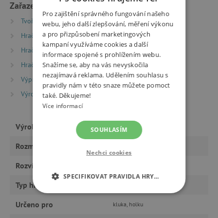
Zařazeno v kategoriích
Pro zajištění správného fungování našeho
Tvoření
Razítka
Razítka na scrapbooking
webu, jeho další zlepšování, měření výkonu
a pro přizpůsobení marketingových
Hračky dle typu
Ženy ženám
kampaní využíváme cookies a další
Hračky dle věku
Hry a hračky pro děti od 9 let
informace spojené s prohlížením webu.
Hračky dle věku
Hry a hračky pro děti od 12 let
Snažíme se, aby na vás nevyskočila
nezajímavá reklama. Udělením souhlasu s
Výprodej %
pravidly nám v této snaze můžete pomoct
Výrobci
Aladine
také. Děkujeme!
Více informací
Výrobce
Aladine
SOUHLASÍM
Rozměry
29,3 x 20,7 x 7,3 cm
Nechci cookies
Rozvíjí
tvořivost
SPECIFIKOVAT PRAVIDLA HRY…
Typ hračky
tvoření
NEZBYTNĚ NUTNÉ COOKIES
Určeno pro
kluka, holku