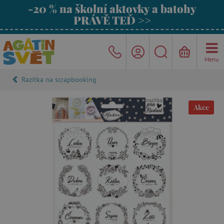
-20 % na školní aktovky a batohy
PRÁVĚ TEĎ >>
Menu
Razítka na scrapbooking
Akce