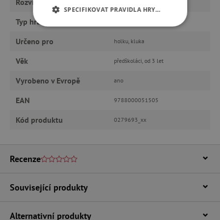
Rozvíjí
vědomosti
SPECIFIKOVAT PRAVIDLA HRY…
Typ hračky
knihy a CD
NEZBYTNĚ NUTNÉ COOKIES
Určeno pro
holku, kluka
ANALYTICKÉ COOKIES
Věk
předškoláci, od 3 let
MARKETINGOVÉ COOKIES
Vyrobeno v Evropě
ano
EAN
FUNKČNÍ SOUBORY
9788000051505
Kód produktu
0279693_xx
Nezbytně nutné cookies
Recenze
Analytické cookies
Marketingové cookies
Funkční soubory
Související produkty
Nezbytně nutné soubory cookie umožňují
základní funkce webových stránek, jako je
přihlášení uživatele a správa účtu. Webové
Alternativní produkty
stránky nelze bez nezbytně nutných souborů