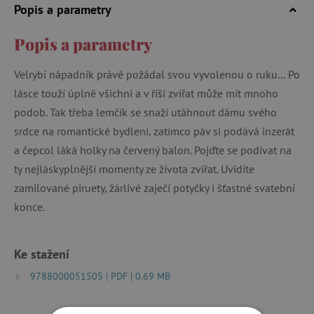
Popis a parametry
Popis a parametry
Velrybí nápadník právě požádal svou vyvolenou o ruku… Po
lásce touží úplně všichni a v říši zvířat může mít mnoho
podob. Tak třeba lemčík se snaží utáhnout dámu svého
srdce na romantické bydlení, zatímco páv si podává inzerát
a čepcol láká holky na červený balon. Pojďte se podívat na
ty nejláskyplnější momenty ze života zvířat. Uvidíte
zamilované piruety, žárlivé zaječí potyčky i šťastné svatební
konce.
Ke stažení
9788000051505 | PDF | 0.69 MB