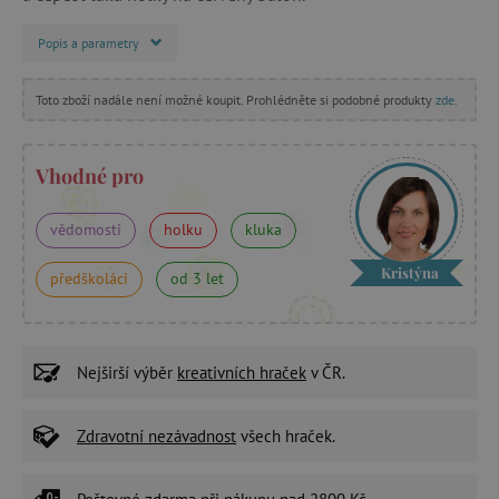
Popis a parametry
Toto zboží nadále není možné koupit. Prohlédněte si podobné produkty
zde
.
Vhodné pro
vědomosti
holku
kluka
Kristýna
předškoláci
od 3 let
Nejširší výběr
kreativních hraček
v ČR.
Zdravotní nezávadnost
všech hraček.