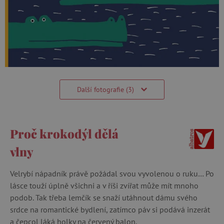
Další fotografie (3)
Proč krokodýl dělá
vlny
Velrybí nápadník právě požádal svou vyvolenou o ruku… Po
lásce touží úplně všichni a v říši zvířat může mít mnoho
podob. Tak třeba lemčík se snaží utáhnout dámu svého
srdce na romantické bydlení, zatímco páv si podává inzerát
a čepcol láká holky na červený balon.