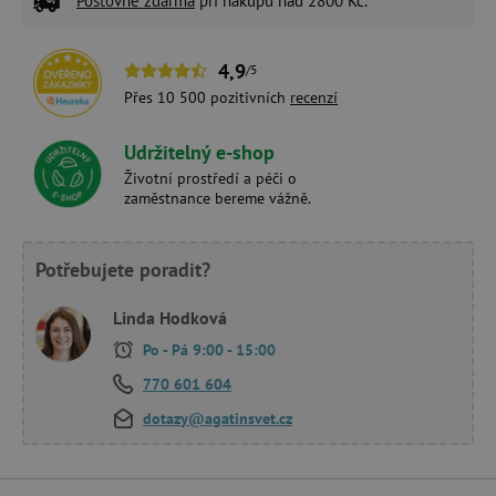
Poštovné zdarma
při nákupu nad 2800 Kč.
4,9
/5
Přes 10 500 pozitivních
recenzí
Udržitelný e-shop
Životní prostředí a péči o
zaměstnance bereme vážně.
Potřebujete poradit?
Linda Hodková
Po - Pá 9:00 - 15:00
770 601 604
dotazy@agatinsvet.cz