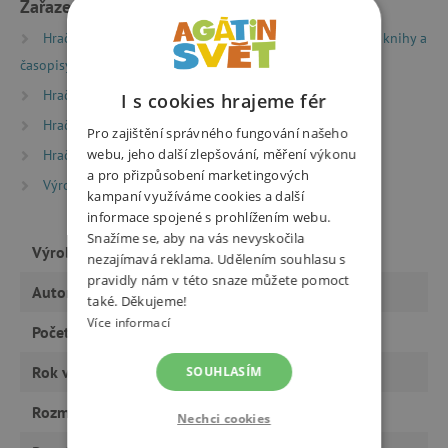
Zařazeno v kategoriích
Hračky dle typu
Knihy
Encyklopedie, naučné knihy a
časopisy
Encyklopedie a naučné knihy
Hračky dle typu
Knihy
Knížky pro nejmenší
I s cookies hrajeme fér
Hračky dle věku
Hry a hračky pro děti od 3 let
Pro zajištění správného fungování našeho
webu, jeho další zlepšování, měření výkonu
Hračky dle věku
Hry a hračky pro předškoláky
a pro přizpůsobení marketingových
Výrobci
Albatros
kampaní využíváme cookies a další
informace spojené s prohlížením webu.
Snažíme se, aby na vás nevyskočila
Výrobce
Albatros
nezajímavá reklama. Udělením souhlasu s
pravidly nám v této snaze můžete pomoct
Autor
Markéta Špačková
také. Děkujeme!
Více informací
Počet stran
32
Rok vydání
SOUHLASÍM
2018
Rozměry
230x210 mm
Nechci cookies