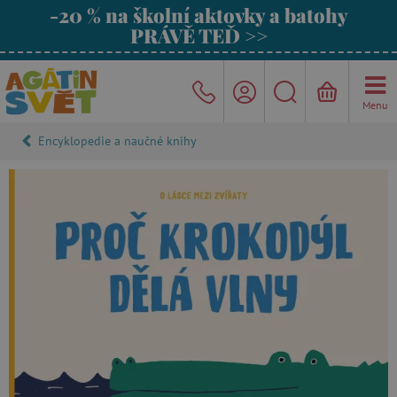
-20 % na školní aktovky a batohy
PRÁVĚ TEĎ >>
Menu
Encyklopedie a naučné knihy