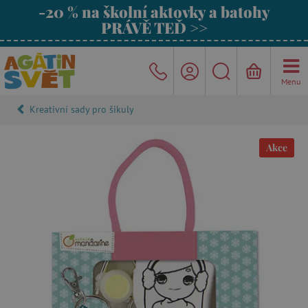
-20 % na školní aktovky a batohy
PRÁVĚ TEĎ >>
Menu
Kreativní sady pro šikuly
Akce