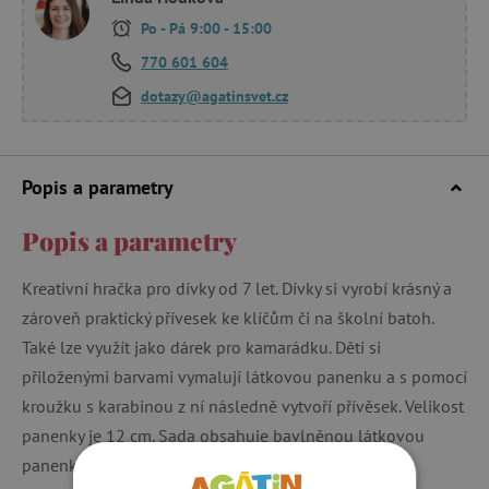
Po - Pá 9:00 - 15:00
770 601 604
dotazy@agatinsvet.cz
Popis a parametry
Popis a parametry
Kreativní hračka pro dívky od 7 let. Dívky si vyrobí krásný a
zároveň praktický přívesek ke klíčům či na školní batoh.
Také lze využít jako dárek pro kamarádku. Děti si
přiloženými barvami vymalují látkovou panenku a s pomocí
kroužku s karabinou z ní následně vytvoří přívěsek. Velikost
panenky je 12 cm. Sada obsahuje bavlněnou látkovou
panenku k vymalování, 4 lahvičky s akrylovými