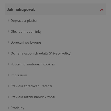
Jak nakupovat
Doprava a platba
cjConsent
.agatinsvet.cz
Obchodní podmínky
Doručení po Evropě
Ochrana osobních údajů (Privacy Policy)
Poučení o souborech cookies
CookieScriptConsent
CookieScript
www.agatinsvet.cz
Impressum
Pravidla zpracování recenzí
Pravidla řazení nabídek zboží
Prodejny