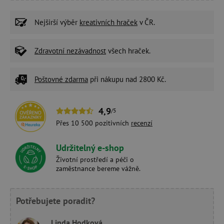
Nejširší výběr
kreativních hraček
v ČR.
Zdravotní nezávadnost
všech hraček.
Poštovné zdarma
při nákupu nad 2800 Kč.
4,9
/5
Přes 10 500 pozitivních
recenzí
Udržitelný e-shop
Životní prostředí a péči o
zaměstnance bereme vážně.
Potřebujete poradit?
Linda Hodková