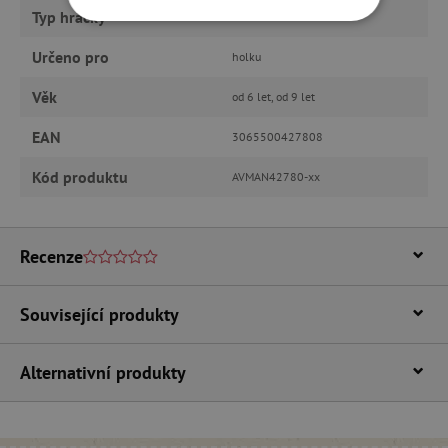
Typ hračky
tvoření
NEZBYTNĚ NUTNÉ COOKIES
Určeno pro
holku
ANALYTICKÉ COOKIES
Věk
od 6 let, od 9 let
MARKETINGOVÉ COOKIES
EAN
3065500427808
FUNKČNÍ SOUBORY
Kód produktu
AVMAN42780-xx
Recenze
Nezbytně nutné cookies
Analytické cookies
Marketingové cookies
Související produkty
Funkční soubory
Nezbytně nutné soubory cookie umožňují
Alternativní produkty
základní funkce webových stránek, jako je
přihlášení uživatele a správa účtu. Webové
stránky nelze bez nezbytně nutných souborů
cookie správně používat.