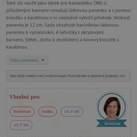
Také lze využít jako dárek pro kamarádku. Děti si
přiloženými barvami vymalují látkovou panenku a s pomocí
kroužku s karabinou z ní následně vytvoří přívěsek. Velikost
panenky je 12 cm. Sada obsahuje bavlněnou látkovou
panenku k vymalování, 4 lahvičky s akrylovými
barvami, štětec, stuhu k dozdobení a kovový kroužek s
karabinou.
Popis a parametry
Toto zboží nadále není možné koupit. Prohlédněte si podobné produkty
zde
.
Vhodné pro
tvořivost
holku
od 6 let
Kristýna
od 9 let