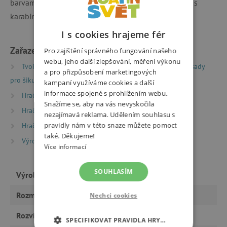
barvami, štětec, stuhu k dozdobení a kovový kroužek s
karabinou.
I s cookies hrajeme fér
Zařazeno v kategoriích
Pro zajištění správného fungování našeho
webu, jeho další zlepšování, měření výkonu
Tvoření
Kreativní sady a vyrábění
Kreativní sady
a pro přizpůsobení marketingových
pro šikuly
kampaní využíváme cookies a další
informace spojené s prohlížením webu.
Hračky dle věku
Hry a hračky pro děti od 6 let
Snažíme se, aby na vás nevyskočila
Hračky dle věku
Hry a hračky pro děti od 9 let
nezajímavá reklama. Udělením souhlasu s
pravidly nám v této snaze můžete pomoct
Hračky dle typu
také. Děkujeme!
Výrobci
Avenue Mandarine
Více informací
SOUHLASÍM
Výrobce
Avenue Mandarine
Rozměry
Nechci cookies
15 x 15 cm
Rozvíjí
tvořivost
SPECIFIKOVAT PRAVIDLA HRY…