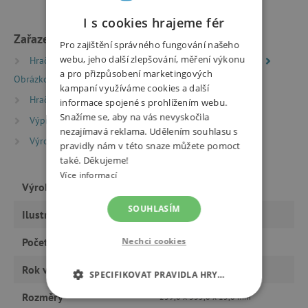
I s cookies hrajeme fér
Zařazeno v kategoriích
Pro zajištění správného fungování našeho
webu, jeho další zlepšování, měření výkonu
Hračky dle typu
Knihy
Knížky pro nejmenší
a pro přizpůsobení marketingových
Obrázkové knížky
kampaní využíváme cookies a další
Hračky dle typu
Knihy
Beletrie pro děti
informace spojené s prohlížením webu.
Snažíme se, aby na vás nevyskočila
Výprodej %
Výprodej -50 %
nezajímavá reklama. Udělením souhlasu s
Výrobci
baobab
pravidly nám v této snaze můžete pomoct
také. Děkujeme!
Více informací
Výrobce
baobab
SOUHLASÍM
Ilustrátor
Eva Maceková
Počet stran
Nechci cookies
64
Rok vydání
2017
SPECIFIKOVAT PRAVIDLA HRY…
Rozměry
239,0 x 335,0 x 15,0 mm
NEZBYTNĚ NUTNÉ COOKIES