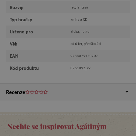
Rozvíjí
řeč, fantazii
ANALYTICKÉ COOKIES
Typ hračky
knihy a CD
MARKETINGOVÉ COOKIES
Určeno pro
kluka, holku
FUNKČNÍ SOUBORY
Věk
od 6 let, předškoláci
EAN
9788075150707
Kód produktu
0261092_xx
Nezbytně nutné cookies
Analytické cookies
Marketingové cookies
Funkční soubory
Recenze
Nezbytně nutné soubory cookie umožňují
základní funkce webových stránek, jako je
přihlášení uživatele a správa účtu. Webové
stránky nelze bez nezbytně nutných souborů
cookie správně používat.
Nechte se inspirovat Agátiným
Provider
/
Název
Doména