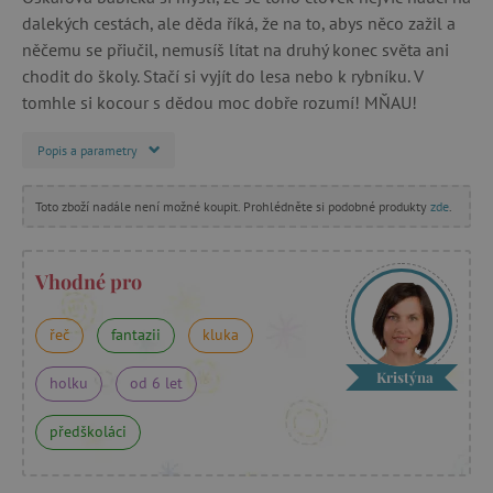
dalekých cestách, ale děda říká, že na to, abys něco zažil a
něčemu se přiučil, nemusíš lítat na druhý konec světa ani
chodit do školy. Stačí si vyjít do lesa nebo k rybníku. V
tomhle si kocour s dědou moc dobře rozumí! MŇAU!
Popis a parametry
Toto zboží nadále není možné koupit. Prohlédněte si podobné produkty
zde
.
Vhodné pro
řeč
fantazii
kluka
Kristýna
holku
od 6 let
předškoláci