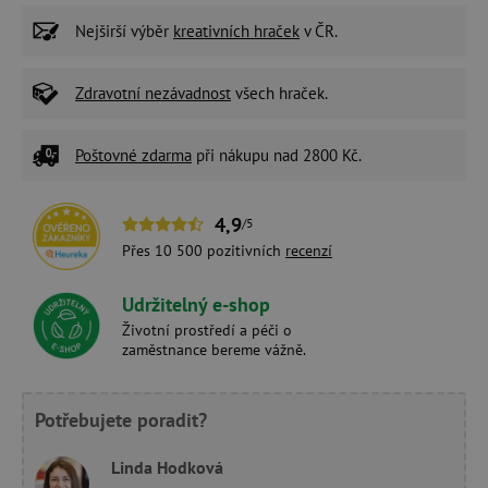
Nejširší výběr
kreativních hraček
v ČR.
Zdravotní nezávadnost
všech hraček.
Poštovné zdarma
při nákupu nad 2800 Kč.
4,9
/5
Přes 10 500 pozitivních
recenzí
Udržitelný e-shop
Životní prostředí a péči o
zaměstnance bereme vážně.
Potřebujete poradit?
Linda Hodková