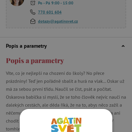
Po - Pá 9:00 - 15:00
770 601 604
dotazy@agatinsvet.cz
Popis a parametry
Popis a parametry
Víte, co je nejlepší na chození do školy? No přece
prázdniny! Teď jen pořádně sbalit a hurá na vlak... Oskar už
má za sebou první třídu. Naučil se číst, psát a počítat.
Oskarova babička si myslí, že se toho člověk nejvíc naučí na
dalekých cestách, ale děda říká, že na to, abys něco zažil a
něčemu se přiučil, nemusíš lítat na druhý konec světa ani
chodit do školy. Stačí si vyjít do lesa nebo k rybníku. V
tomhle si kocour s dědou moc dobře rozumí! MŇAU!