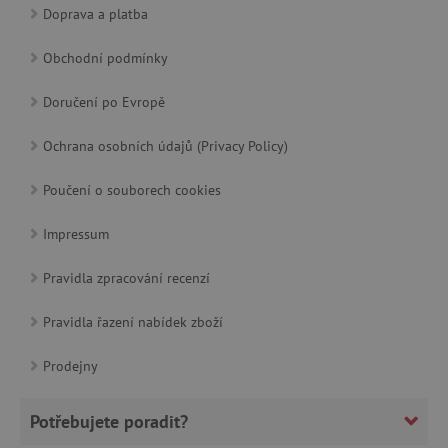
Doprava a platba
Obchodní podmínky
cjConsent
.agatinsvet.cz
Doručení po Evropě
Ochrana osobních údajů (Privacy Policy)
Poučení o souborech cookies
CookieScriptConsent
CookieScript
Impressum
www.agatinsvet.cz
Pravidla zpracování recenzí
Pravidla řazení nabídek zboží
Prodejny
Potřebujete poradit?