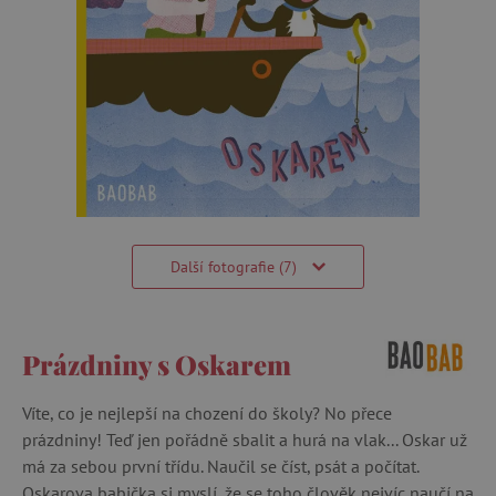
Další fotografie (7)
Prázdniny s Oskarem
Víte, co je nejlepší na chození do školy? No přece
prázdniny! Teď jen pořádně sbalit a hurá na vlak... Oskar už
má za sebou první třídu. Naučil se číst, psát a počítat.
Oskarova babička si myslí, že se toho člověk nejvíc naučí na