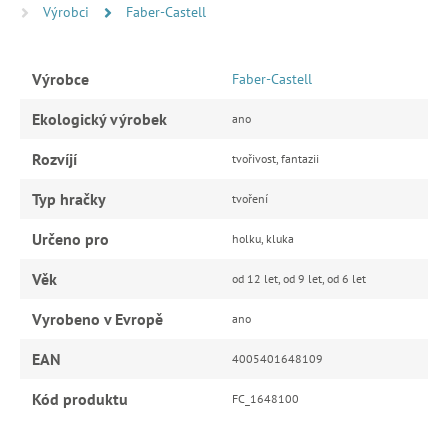
Výrobci
Faber-Castell
Výrobce
Faber-Castell
Ekologický výrobek
ano
Rozvíjí
tvořivost, fantazii
Typ hračky
tvoření
Určeno pro
holku, kluka
Věk
od 12 let, od 9 let, od 6 let
Vyrobeno v Evropě
ano
EAN
4005401648109
Kód produktu
FC_1648100