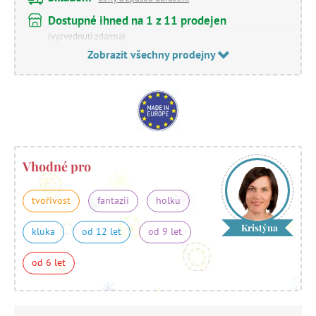
Dostupné ihned na 1 z 11 prodejen
(vyzvednutí zdarma)
Zobrazit všechny prodejny
Vhodné pro
tvořivost
fantazii
holku
Kristýna
kluka
od 12 let
od 9 let
od 6 let