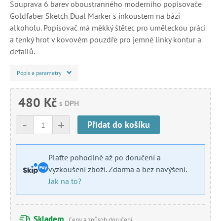
Souprava 6 barev oboustranného moderního popisovače
Goldfaber Sketch Dual Marker s inkoustem na bázi
alkoholu. Popisovač má měkký štětec pro uměleckou práci
a tenký hrot v kovovém pouzdře pro jemné linky kontur a
detailů.
Popis a parametry
480 Kč
s DPH
-
+
Přidat do košíku
Plaťte pohodlně až po doručení a
vyzkoušení zboží. Zdarma a bez navýšení.
Jak na to?
Skladem
Ceny a způsob doručení