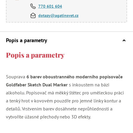
770 601 604
dotazy@agatinsvet.cz
Popis a parametry
Popis a parametry
Souprava
6 barev oboustranného moderního popisovače
Goldfaber Sketch Dual Marker
s inkoustem na bázi
alkoholu. Popisovač má měkký štětec pro uměleckou práci
a tenký hrot v kovovém pouzdře pro jemné linky kontur a
detailů. Vrstvením barev dosáhnete neprůhlednosti a
vytvoříte úžasné přechody nebo 3D efekty.