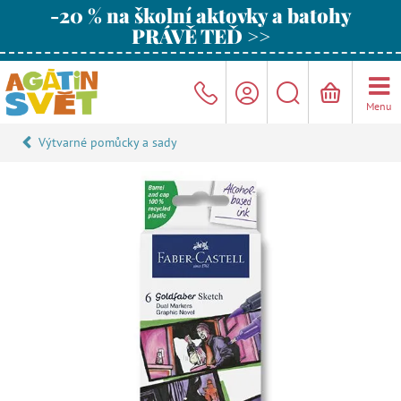
-20 % na školní aktovky a batohy
PRÁVĚ TEĎ >>
Menu
Výtvarné pomůcky a sady