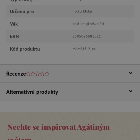
Nezbytně nutné cookies
Analytické cookies
Marketingové cookies
Určeno pro
holku, kluka
Funkční soubory
Věk
od 6 let, předškoláci
Nezbytně nutné soubory cookie umožňují
základní funkce webových stránek, jako je
EAN
8595026681521
přihlášení uživatele a správa účtu. Webové
stránky nelze bez nezbytně nutných souborů
Kód produktu
MAM815-2_xx
cookie správně používat.
Provider
/
Název
Doména
Recenze
__cf_bm
Cloudflare Inc.
.vimeo.com
Alternativní produkty
Nechte se inspirovat Agátiným
světem