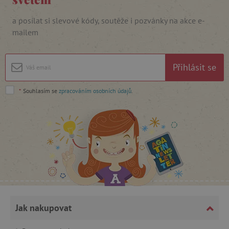
_lb_ccc
.agatinsvet.cz
a posílat si slevové kódy, soutěže i pozvánky na akce e-
mailem
Google Privacy Policy
Přihlásit se
*
Souhlasím se
zpracováním osobních údajů
.
cjConsent
.agatinsvet.cz
Jak nakupovat
CookieScriptConsent
CookieScript