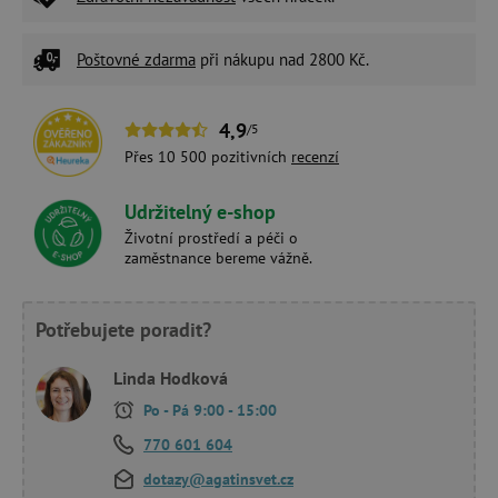
Poštovné zdarma
při nákupu nad 2800 Kč.
4,9
/5
Přes 10 500 pozitivních
recenzí
Udržitelný e-shop
Životní prostředí a péči o
zaměstnance bereme vážně.
Potřebujete poradit?
Linda Hodková
Po - Pá 9:00 - 15:00
770 601 604
dotazy@agatinsvet.cz