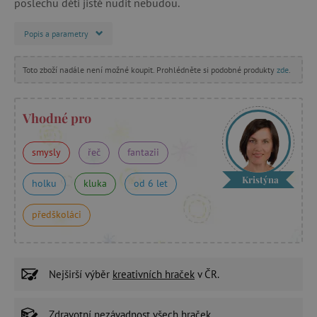
poslechu děti jistě nudit nebudou.
Popis a parametry
Toto zboží nadále není možné koupit. Prohlédněte si podobné produkty
zde
.
Vhodné pro
smysly
řeč
fantazii
Kristýna
holku
kluka
od 6 let
předškoláci
Nejširší výběr
kreativních hraček
v ČR.
Zdravotní nezávadnost
všech hraček.