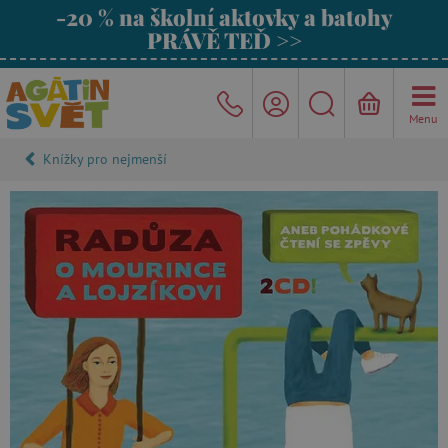
-20 % na školní aktovky a batohy
PRÁVĚ TEĎ >>
Menu
Knížky pro nejmenší