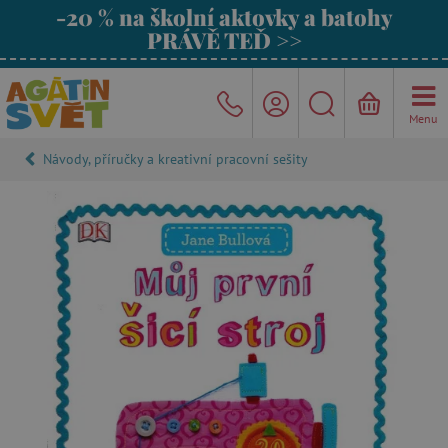
-20 % na školní aktovky a batohy
PRÁVĚ TEĎ >>
Menu
Návody, příručky a kreativní pracovní sešity