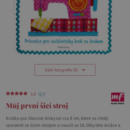
Další fotografie (9)
(
)
+
1
5,0
Můj první šicí stroj
Knížka pro šikovné dívky od cca 8 let, které se chtějí
seznámit se šicím strojem a naučit se šít. Díky této knížce a