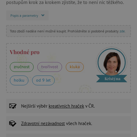
postupům krok za krokem zjistíte, že to není nic těžkého.
Popis a parametry
Toto zboží nadále není možné koupit. Prohlédněte si podobné produkty
zde
.
Vhodné pro
zručnost
tvořivost
kluka
Kristýna
holku
od 9 let
Nejširší výběr
kreativních hraček
v ČR.
Zdravotní nezávadnost
všech hraček.