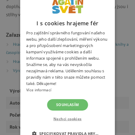
doplňují fotografie jednotlivých kroků. Součástí knihy jsou i
střihy výrobků.
I s cookies hrajeme fér
Pro zajištění správného fungování našeho
Zařazeno v kategoriích
webu, jeho další zlepšování, měření výkonu
Hračky dle typu
Knihy
Encyklopedie, naučné knihy a
a pro přizpůsobení marketingových
kampaní využíváme cookies a další
časopisy
Návody, příručky a kreativní pracovní sešity
informace spojené s prohlížením webu.
Hračky dle typu
Knihy
Knížky pro nejmenší
Snažíme se, aby na vás nevyskočila
Výrobci
Mladá Fronta
nezajímavá reklama. Udělením souhlasu s
pravidly nám v této snaze můžete pomoct
také. Děkujeme!
Více informací
Výrobce
Mladá Fronta
Autor
Jane Bull
SOUHLASÍM
Počet stran
126
Nechci cookies
Rok vydání
2015
SPECIFIKOVAT PRAVIDLA HRY…