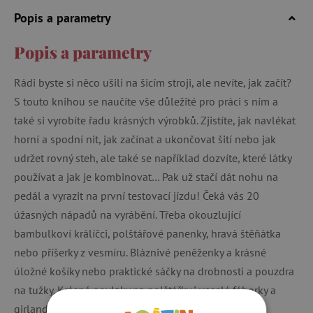
Popis a parametry
Popis a parametry
Rádi byste si něco ušili na šicím stroji, ale nevíte, jak začít?
S touto knihou se naučíte vše důležité pro práci s ním a
také si vyrobíte řadu krásných výrobků. Zjistíte, jak navlékat
horní a spodní nit, jak začínat a ukončovat šití nebo jak
udržet rovný steh, ale také se například dozvíte, které látky
používat a jak je kombinovat… Pak už stačí dát nohu na
pedál a vyrazit na první testovací jízdu! Čeká vás 20
úžasných nápadů na vyrábění. Třeba okouzlující
bambulkoví králíčci, polštářové panenky, hravá štěňátka
nebo příšerky z vesmíru. Bláznivé peněženky a krásné
úložné košíky nebo praktické sáčky na drobnosti a pouzdra
na tužky. Krásné povlaky na polštářky i veselé fáborky a
girlandy na oslavy. Podrobné a srozumitelné návody