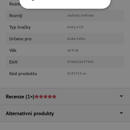
Rozměry
225,0 x 284,0 x 14,0 mm
NEZBYTNĚ NUTNÉ COOKIES
Rozvíjí
zručnost, tvořivost
ANALYTICKÉ COOKIES
Typ hračky
knihy a CD
Určeno pro
MARKETINGOVÉ COOKIES
kluka, holku
Věk
od 9 let
FUNKČNÍ SOUBORY
EAN
9788020437945
Kód produktu
0193753-xx
Nezbytně nutné cookies
Analytické cookies
Marketingové cookies
Recenze
(1×)
Funkční soubory
Nezbytně nutné soubory cookie umožňují
základní funkce webových stránek, jako je
Alternativní produkty
přihlášení uživatele a správa účtu. Webové
stránky nelze bez nezbytně nutných souborů
cookie správně používat.