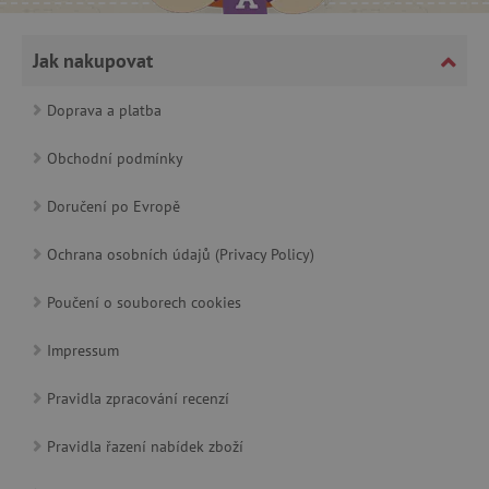
Jak nakupovat
Doprava a platba
cjConsent
.agatinsvet.cz
Obchodní podmínky
Doručení po Evropě
Ochrana osobních údajů (Privacy Policy)
CookieScriptConsent
CookieScript
Poučení o souborech cookies
www.agatinsvet.cz
Impressum
Pravidla zpracování recenzí
Pravidla řazení nabídek zboží