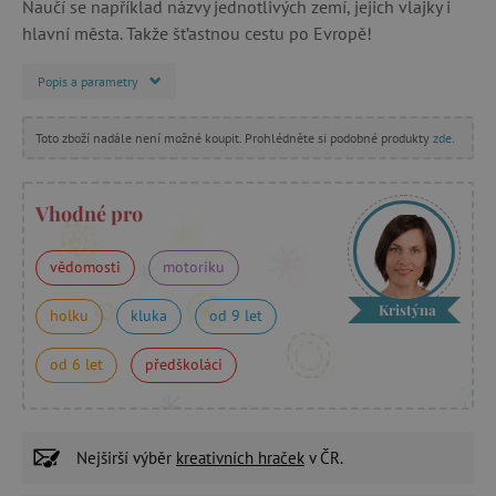
Naučí se například názvy jednotlivých zemí, jejich vlajky i
hlavní města. Takže št’astnou cestu po Evropě!
Popis a parametry
Toto zboží nadále není možné koupit. Prohlédněte si podobné produkty
zde
.
Vhodné pro
vědomosti
motoriku
Kristýna
holku
kluka
od 9 let
od 6 let
předškoláci
Nejširší výběr
kreativních hraček
v ČR.