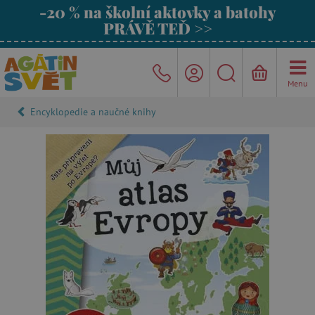
-20 % na školní aktovky a batohy
PRÁVĚ TEĎ >>
Menu
Encyklopedie a naučné knihy