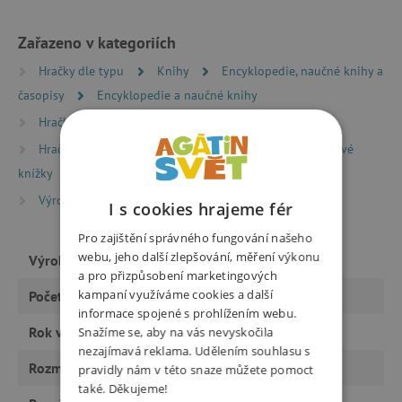
Zařazeno v kategoriích
Hračky dle typu
Knihy
Encyklopedie, naučné knihy a
časopisy
Encyklopedie a naučné knihy
Hračky dle typu
Knihy
Knížky pro nejmenší
Hračky dle typu
Knihy
Zábavné a samolepkové
knížky
Výrobci
Infoa
I s cookies hrajeme fér
Pro zajištění správného fungování našeho
webu, jeho další zlepšování, měření výkonu
Výrobce
Infoa
a pro přizpůsobení marketingových
kampaní využíváme cookies a další
Počet stran
24
informace spojené s prohlížením webu.
Rok vydání
Snažíme se, aby na vás nevyskočila
2016
nezajímavá reklama. Udělením souhlasu s
Rozměry
212,0 x 297,0 x 5,0 mm
pravidly nám v této snaze můžete pomoct
také. Děkujeme!