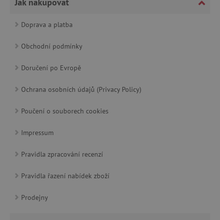
Jak nakupovat
Doprava a platba
Google Privacy Policy
Obchodní podmínky
Doručení po Evropě
Ochrana osobních údajů (Privacy Policy)
Poučení o souborech cookies
Impressum
cjConsent
.agatinsvet.cz
Pravidla zpracování recenzí
Pravidla řazení nabídek zboží
Prodejny
CookieScriptConsent
CookieScript
www.agatinsvet.cz