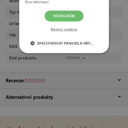
Rozvíjí
vědomosti, motoriku
Více informací
Typ hračky
knihy a CD
SOUHLASÍM
Určeno pro
holku, kluka
Nechci cookies
Věk
od 9 let, od 6 let, předškoláci
SPECIFIKOVAT PRAVIDLA HRY…
EAN
9788072409808
NEZBYTNĚ NUTNÉ COOKIES
Kód produktu
0200106_xx
ANALYTICKÉ COOKIES
Recenze
MARKETINGOVÉ COOKIES
FUNKČNÍ SOUBORY
Alternativní produkty
Nezbytně nutné cookies