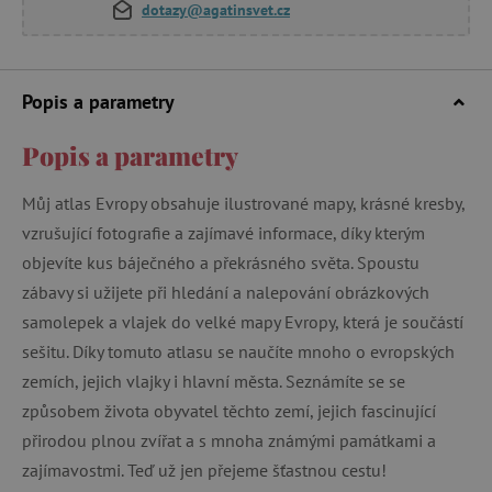
dotazy@agatinsvet.cz
Popis a parametry
Popis a parametry
Můj atlas Evropy obsahuje ilustrované mapy, krásné kresby,
vzrušující fotografie a zajímavé informace, díky kterým
objevíte kus báječného a překrásného světa. Spoustu
zábavy si užijete při hledání a nalepování obrázkových
samolepek a vlajek do velké mapy Evropy, která je součástí
sešitu. Díky tomuto atlasu se naučíte mnoho o evropských
zemích, jejich vlajky i hlavní města. Seznámíte se se
způsobem života obyvatel těchto zemí, jejich fascinující
přirodou plnou zvířat a s mnoha známými památkami a
zajímavostmi. Teď už jen přejeme šťastnou cestu!