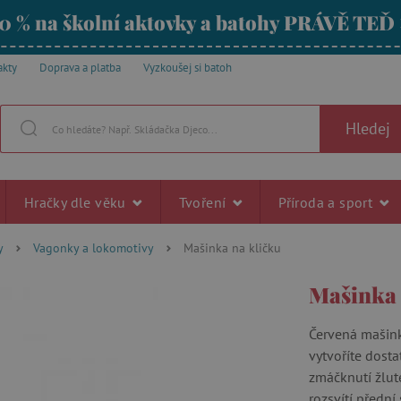
0 % na školní aktovky a batohy PRÁVĚ TEĎ
akty
Doprava a platba
Vyzkoušej si batoh
Hledej
Hračky dle věku
Tvoření
Příroda a sport
y
Vagonky a lokomotivy
Mašinka na kličku
Mašinka 
Červená mašink
vytvoříte dost
zmáčknutí žlut
rozsvítí přední