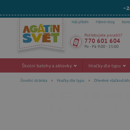
-2
Náš příběh
Mámin blog
Kont
Potřebujete poradit?
770 601 604
Po - Pá 9:00 - 15:00
Školní batohy a aktovky
Hračky dle typu
Úvodní stránka
Hračky dle typu
Dřevěné vláčkodráh