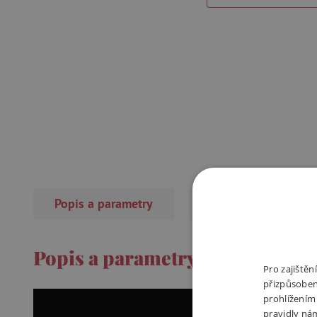
Popis a parametry
Recenze
Popis a parametry
Pro zajiště
přizpůsoben
prohlížením
pravidly ná