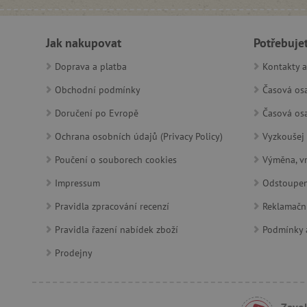
featureFlagIdentifier
_lb
Jak nakupovat
Potřebuje
_pinterest_ct_ua
Doprava a platba
Kontakty a
AWSALBCORS
Obchodní podmínky
Časová osa
Doručení po Evropě
Časová osa
_sp_id.f442
Ochrana osobních údajů (Privacy Policy)
Vyzkoušej 
Poučení o souborech cookies
Výměna, vr
featureFlagCheckoutExpe
udid
Impressum
Odstoupen
Pravidla zpracování recenzí
Reklamačn
product_filter_remember
Pravidla řazení nabídek zboží
Podmínky a
Prodejny
Provider
Provi
/
Název
Název
Název
Doména
Domé
S
smc_dyn_item
COMPASS
Google
Googl