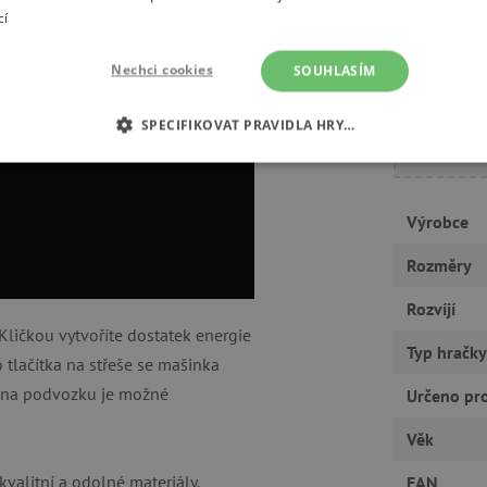
cí
Nechci cookies
SOUHLASÍM
SPECIFIKOVAT PRAVIDLA HRY…
É COOKIES
ANALYTICKÉ COOKIES
MARKETINGOVÉ C
Výrobce
RY
Rozměry
Rozvíjí
tně nutné cookies
Analytické cookies
Marketingové cookies
Funkční s
Kličkou vytvoříte dostatek energie
Typ hračky
 tlačítka na střeše se mašinka
ie umožňují základní funkce webových stránek, jako je přihlášení uživatele a správa
rů cookie správně používat.
če na podvozku je možné
Určeno pr
Provider
/
Vyprší
Popis
Doména
Věk
30 minut
Tento soubor cookie se používá k r
Cloudflare Inc.
valitní a odolné materiály.
roboty. To je pro web přínosné, a
.vimeo.com
EAN