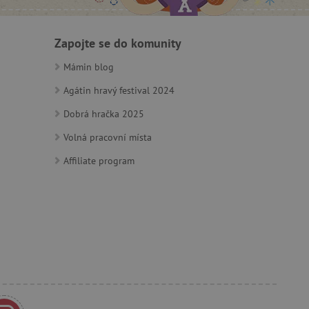
m zajišťuje hledání na
Zapojte se do komunity
e vztahu k Pinterest
Mámin blog
s případy použití CORS po
Agátin hravý festival 2024
lší soubory cookie
í lepivosti založených na
).
Dobrá hračka 2025
Volná pracovní místa
Affiliate program
 identifikaci zařízení,
e, aby sledovala používání
e Docs zajištěním
k návštěvníci používají