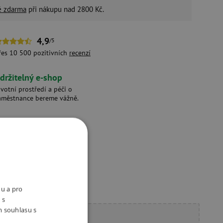
é zdarma
při nákupu nad 2800 Kč.
4,9
/5
řes 10 500 pozitivních
recenzí
držitelný e-shop
ivotní prostředí a péči o
aměstnance bereme vážně.
nu a pro
 s
m souhlasu s
ete poradit?