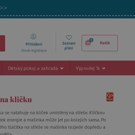
 >>
0
Košík
Seznam
Přihlášení
přání
Nová registrace
Dětský pokoj a zahrada
Výprodej %
na kličku
a se natahuje na klíček umístěný na střeše. Kličkou
atek energie a mašinka může jet po kolejích sama. Po
ého tlačítka na střeše se mašinka rozjede dopředu a
 světla