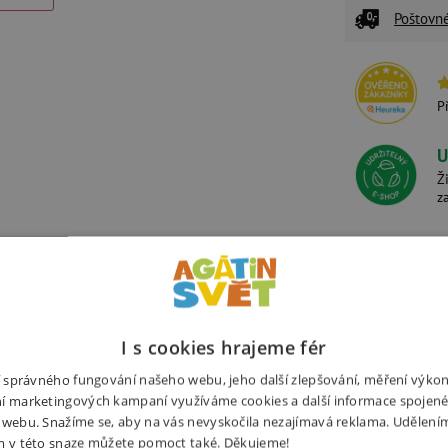
Poštovn
P
U
Ž
z
Alternativní produkty
I s cookies hrajeme fér
ní správného fungování našeho webu, jeho další zlepšování, měření výko
í marketingových kampaní využíváme cookies a další informace spojené
 webu. Snažíme se, aby na vás nevyskočila nezajímavá reklama. Udělení
Potřebuj
m v této snaze můžete pomoct také. Děkujeme!