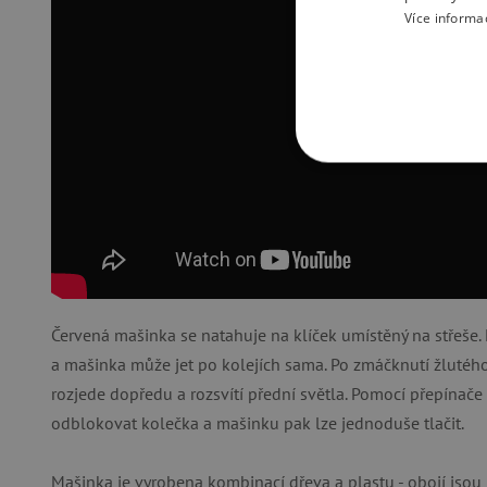
Více informa
NEZBYTNĚ NUTN
FUNKČNÍ SOUBO
Nezby
Červená mašinka se natahuje na klíček umístěný na střeše. 
a mašinka může jet po kolejích sama. Po zmáčknutí žlutého
Nezbytně nutné soubory cook
bez nezbytně nutných soubo
rozjede dopředu a rozsvítí přední světla. Pomocí přepína
odblokovat kolečka a mašinku pak lze jednoduše tlačit.
Název
__cf_bm
Mašinka je vyrobena kombinací dřeva a plastu - obojí jsou k