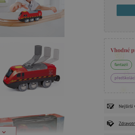
Vhodné p
fantazii
předškolác
Nejširší
Zdravot