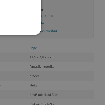
Linda Hodková
Po - Pá 9:00 - 15:00
770 601 604
dotazy@agatinsvet.cz
OOKIES
Hape
11,5 x 3,8 x 5 cm
fantazii, motoriku
oubory
hračky
 účtu. Webové stránky nelze
o
kluka
předškoláci, od 3 let
ozlišení mezi lidmi a
by bylo možné podávat
6943478021693