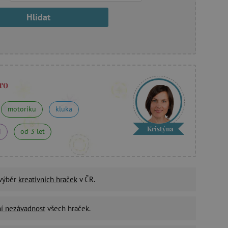
Hlídat
ro
motoriku
kluka
Kristýna
i
od 3 let
 výběr
kreativních hraček
v ČR.
ní nezávadnost
všech hraček.