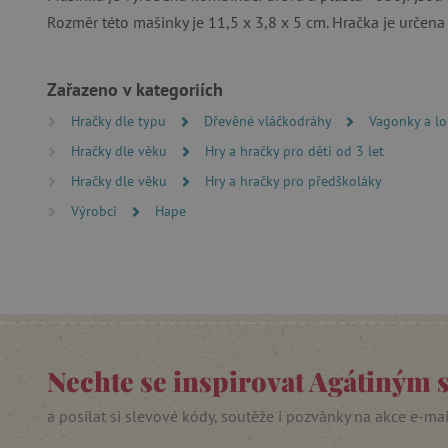
Rozměr této mašinky je 11,5 x 3,8 x 5 cm. Hračka je určena 
_lb_ccc
Zařazeno v kategoriích
cjConsent
Hračky dle typu
Dřevěné vláčkodráhy
Vagonky a l
Google Priv
Hračky dle věku
Hry a hračky pro děti od 3 let
CookieScriptConsent
Hračky dle věku
Hry a hračky pro předškoláky
Výrobci
Hape
PHPSESSID
__cf_bm
lastVisitedProduct
__cf_bm
Nechte se inspirovat Agátiným 
a posílat si slevové kódy, soutěže i pozvánky na akce e-ma
_sp_ses.f442