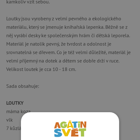
kamkoliv vzít sebou.
Loutky jsou vyrobeny z velmi pevného a ekologického
materiálu, který se jmenuje knihařská lepenka. Běžně se z
něj vyrábí desky ke společenským hrám či dětská leporela.
Materiál je natolik pevný, že tvrdost a odolnost je
srovnatelná se dřevem. Co je též velmi důležité, materiál je
velmi příjemný na dotek a dětem se dobře drží v ruce.
Velikost loutek je cca 10 - 18 cm.
Sada obsahuje:
LOUTKY
máma koza
vlk
7 kůzlátek (3 kluci, 4 holky)