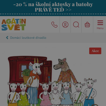
-20 % na školní aktovky a batohy
PRÁVĚ TEĎ >>
Menu
Domácí loutkové divadlo
Akce