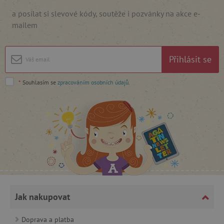
a posílat si slevové kódy, soutěže i pozvánky na akce e-
mailem
cjConsent
.agatinsvet.cz
Přihlásit se
*
Souhlasím se
zpracováním osobních údajů
.
CookieScriptConsent
CookieScript
www.agatinsvet.cz
Jak nakupovat
Doprava a platba