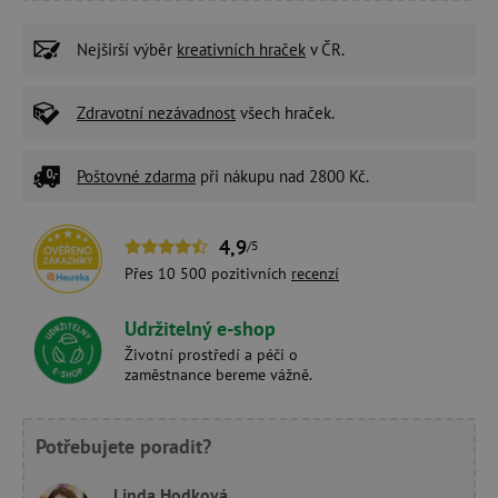
Nejširší výběr
kreativních hraček
v ČR.
Zdravotní nezávadnost
všech hraček.
Poštovné zdarma
při nákupu nad 2800 Kč.
4,9
/5
Přes 10 500 pozitivních
recenzí
Udržitelný e-shop
Životní prostředí a péči o
zaměstnance bereme vážně.
Potřebujete poradit?
Linda Hodková