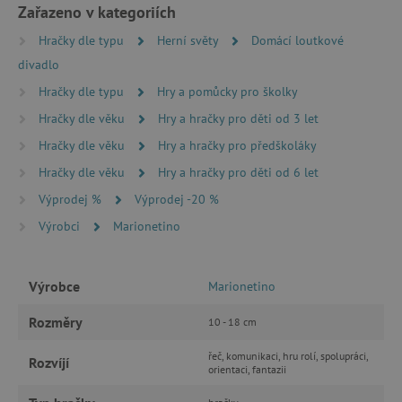
Zařazeno v kategoriích
ANALYTICKÉ COOKIES
Hračky dle typu
Herní světy
Domácí loutkové
divadlo
MARKETINGOVÉ COOKIES
Hračky dle typu
Hry a pomůcky pro školky
FUNKČNÍ SOUBORY
Hračky dle věku
Hry a hračky pro děti od 3 let
Hračky dle věku
Hry a hračky pro předškoláky
Hračky dle věku
Hry a hračky pro děti od 6 let
Nezbytně nutné cookies
Výprodej %
Výprodej -20 %
Analytické cookies
Marketingové cookies
Výrobci
Marionetino
Funkční soubory
Nezbytně nutné soubory cookie umožňují
Výrobce
Marionetino
základní funkce webových stránek, jako je
přihlášení uživatele a správa účtu. Webové
Rozměry
10 - 18 cm
stránky nelze bez nezbytně nutných souborů
cookie správně používat.
řeč, komunikaci, hru rolí, spolupráci,
Rozvíjí
Provider
/
orientaci, fantazii
Název
Doména