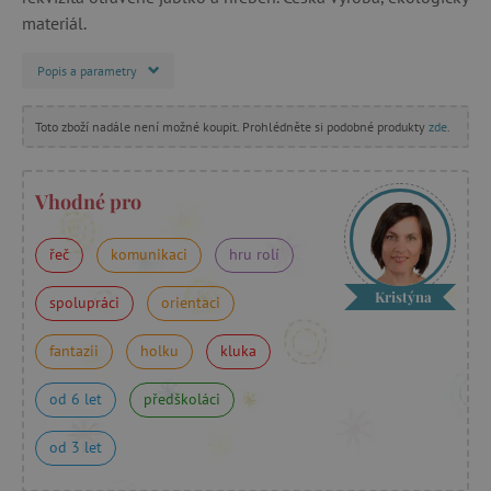
materiál.
Popis a parametry
Toto zboží nadále není možné koupit. Prohlédněte si podobné produkty
zde
.
Vhodné pro
řeč
komunikaci
hru rolí
Kristýna
spolupráci
orientaci
fantazii
holku
kluka
od 6 let
předškoláci
od 3 let