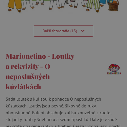
Další fotografie (13)
Marionetino - Loutky
a rekvizity - O
neposlušných
kůzlátkách
Sada loutek s kulisou k pohádce O neposlušných
kůzlátkách. Loutky jsou pevné, šikovné do ruky,
oboustranné. Balení obsahuje kulisu kouzelné zrcadlo,
stojánky, loutky Sněhurku a sedm trpaslíků. Dále je v sadě
rekvizita otrávené jablko a hřeben. Česká výroba, ekologický