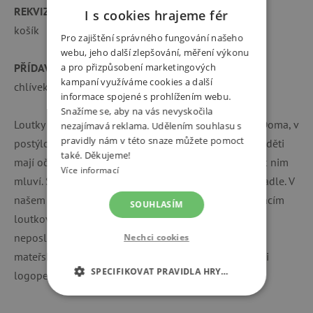
REKVIZITA
I s cookies hrajeme fér
košík
Pro zajištění správného fungování našeho
webu, jeho další zlepšování, měření výkonu
a pro přizpůsobení marketingových
PŘÍDAVNÁ KULISA
kampaní využíváme cookies a další
chlívek + 2 ks stojánků
informace spojené s prohlížením webu.
Snažíme se, aby na vás nevyskočila
Loutky jsou skvělá pomůcka na vyprávění pohádek. Doma, v
nezajímavá reklama. Udělením souhlasu s
pravidly nám v této snaze můžete pomoct
postýlce, venku, na kočárku, v autě. Zejména maličké děti
také. Děkujeme!
mají oči navrch hlavy a sledují pouze postavu, která k nim
Více informací
mluví. Samozřejmě je můžete využít v loutkovém divadle. V
našem loutkové divadle Marionetino či v jiném domácím
SOUHLASÍM
loutkovém divadle, které velikostně odpovídá. V
neposlední řadě slouží naše loutky jako pomůcky v
Nechci cookies
mateřských školách i jako logopedické pomůcky mezi
SPECIFIKOVAT PRAVIDLA HRY…
logopedy.
NEZBYTNĚ NUTNÉ COOKIES