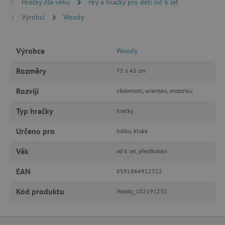
Hračky dle věku
Hry a hračky pro děti od 6 let
FUNKČNÍ SOUBORY
Výrobci
Woody
Výrobce
Woody
Nezbytně nutné cookies
Rozměry
75 x 45 cm
Analytické cookies
Marketingové cookies
Funkční soubory
Rozvíjí
vědomosti, orientaci, motoriku
Nezbytně nutné soubory cookie umožňují
Typ hračky
hračky
základní funkce webových stránek, jako je
přihlášení uživatele a správa účtu. Webové
stránky nelze bez nezbytně nutných souborů
Určeno pro
holku, kluka
cookie správně používat.
Věk
Provider
/
od 6 let, předškoláci
Název
Doména
EAN
8591864912322
__cf_bm
Cloudflare Inc.
.vimeo.com
Kód produktu
Woody_102191232