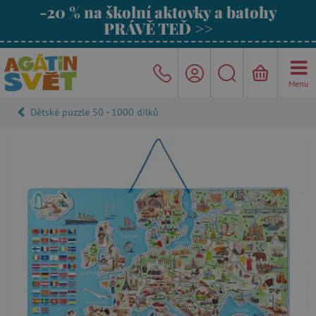
-20 % na školní aktovky a batohy
PRÁVĚ TEĎ >>
Menu
Dětské puzzle 50 - 1000 dílků