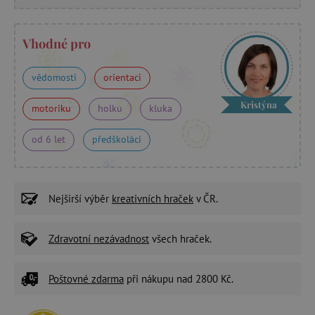
Vhodné pro
vědomosti
orientaci
Kristýna
motoriku
holku
kluka
od 6 let
předškoláci
Nejširší výběr
kreativních hraček
v ČR.
Zdravotní nezávadnost
všech hraček.
Poštovné zdarma
při nákupu nad 2800 Kč.