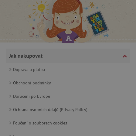
CookieScriptConsent
CookieScript
www.agatinsvet.cz
Jak nakupovat
Doprava a platba
Obchodní podmínky
Doručení po Evropě
Ochrana osobních údajů (Privacy Policy)
PHPSESSID
PHP.net
p
www.agatinsvet.cz
Poučení o souborech cookies