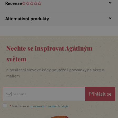
Recenze
Alternativní produkty
_lb_ccc
.agatinsvet.cz
Nechte se inspirovat Agátiným
Google Privacy Policy
světem
a posílat si slevové kódy, soutěže i pozvánky na akce e-
mailem
Přihlásit se
*
Souhlasím se
zpracováním osobních údajů
.
cjConsent
.agatinsvet.cz