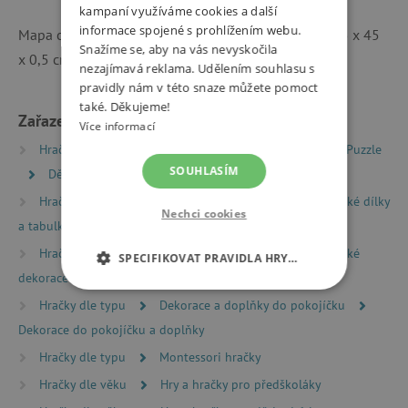
kampaní využíváme cookies a další
informace spojené s prohlížením webu.
Mapa obsahuje celkem 192 dílků. Rozměr mapy je 75 x 45
Snažíme se, aby na vás nevyskočila
x 0,5 cm. Určeno pro děti od 4 let.
nezajímavá reklama. Udělením souhlasu s
pravidly nám v této snaze můžete pomoct
také. Děkujeme!
Zařazeno v kategoriích
Více informací
Hračky dle typu
Puzzle, mozaiky a vkládačky
Puzzle
SOUHLASÍM
Dětské puzzle 50 - 1000 dílků
Hračky dle typu
Magnetické hračky
Magnetické dílky
Nechci cookies
a tabulky
Hračky dle typu
Magnetické hračky
Magnetické
SPECIFIKOVAT PRAVIDLA HRY…
dekorace
NEZBYTNĚ NUTNÉ COOKIES
Hračky dle typu
Dekorace a doplňky do pokojíčku
Dekorace do pokojíčku a doplňky
ANALYTICKÉ COOKIES
Hračky dle typu
Montessori hračky
MARKETINGOVÉ COOKIES
Hračky dle věku
Hry a hračky pro předškoláky