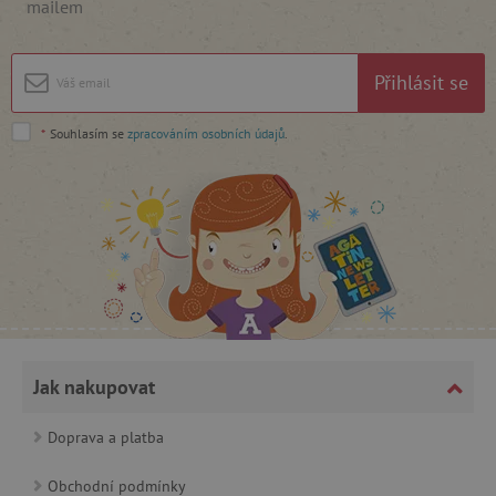
mailem
Google Privacy Policy
Přihlásit se
*
Souhlasím se
zpracováním osobních údajů
.
cjConsent
.agatinsvet.cz
Jak nakupovat
Doprava a platba
CookieScriptConsent
CookieScript
www.agatinsvet.cz
Obchodní podmínky