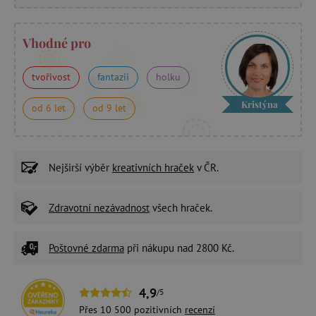
Vhodné pro
tvořivost
fantazii
holku
Kristýna
od 6 let
od 9 let
Nejširší výběr
kreativních hraček
v ČR.
Zdravotní nezávadnost
všech hraček.
Poštovné zdarma
při nákupu nad 2800 Kč.
4,9
/5
Přes 10 500 pozitivních
recenzí