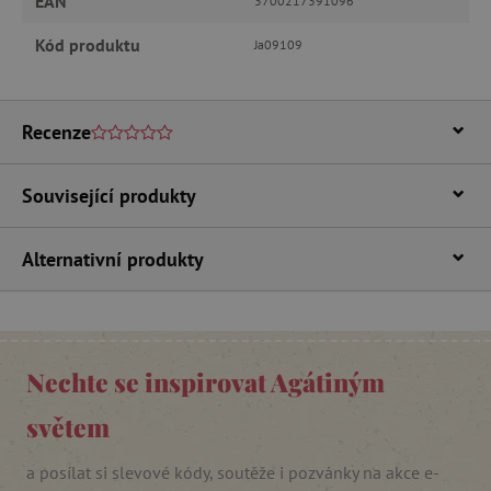
EAN
Analytické cookies
Marketingové cookies
3700217391096
Funkční soubory
Kód produktu
Ja09109
Nezbytně nutné soubory cookie umožňují
základní funkce webových stránek, jako je
přihlášení uživatele a správa účtu. Webové
stránky nelze bez nezbytně nutných souborů
Recenze
cookie správně používat.
Provider
/
Název
Související produkty
Doména
__cf_bm
Cloudflare Inc.
.vimeo.com
Alternativní produkty
Nechte se inspirovat Agátiným
světem
a posílat si slevové kódy, soutěže i pozvánky na akce e-
_lb_ccc
.agatinsvet.cz