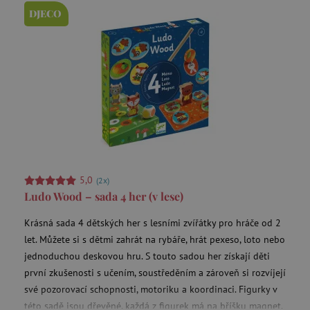
DJECO
lastVisitedProduct
www.agatinsvet.cz
__cf_bm
Cloudflare Inc.
5,0
(2x)
.onesignal.com
Ludo Wood – sada 4 her (v lese)
Krásná sada 4 dětských her s lesními zvířátky pro hráče od 2
let. Můžete si s dětmi zahrát na rybáře, hrát pexeso, loto nebo
jednoduchou deskovou hru. S touto sadou her získají děti
první zkušenosti s učením, soustředěním a zároveň si rozvíjejí
své pozorovací schopnosti, motoriku a koordinaci. Figurky v
této sadě jsou dřevěné, každá z figurek má na bříšku magnet.