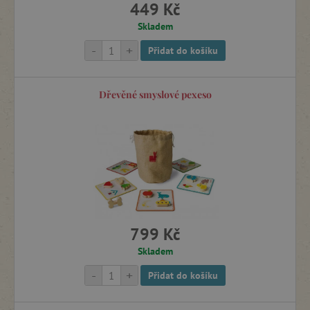
449 Kč
Skladem
-
+
Přidat do košíku
Dřevěné smyslové pexeso
799 Kč
Skladem
-
+
Přidat do košíku