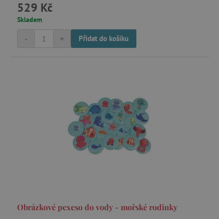
.1rx.io
529 Kč
Skladem
-
+
Přidat do košíku
com.silverpop.iMA.page_visit
.agatinsvet.cz
demdex
Adobe Inc.
.demdex.net
smc_spv
.agatinsvet.cz
CMID
Casale Media Inc.
.casalemedia.com
MSPTC
Microsoft
.bat.bing.com
Obrázkové pexeso do vody - mořské rodinky