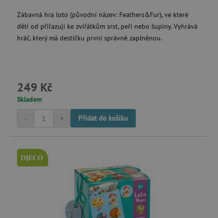
Zábavná hra loto (původní název: Feathers&Fur), ve které
děti od přiřazují ke zvířátkům srst, peří nebo šupiny. Vyhrává
hráč, který má destičku první správně zaplněnou.
249 Kč
Skladem
-
+
Přidat do košíku
DJECO