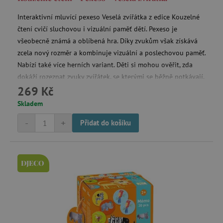
Interaktivní mluvící pexeso Veselá zvířátka z edice Kouzelné
čtení cvičí sluchovou i vizuální paměť dětí. Pexeso je
všeobecně známá a oblíbená hra. Díky zvukům však získává
zcela nový rozměr a kombinuje vizuální a poslechovou paměť.
Nabízí také více herních variant. Děti si mohou ověřit, zda
dokáží rozeznat zvuky zvířátek, se kterými se běžně potkávají.
269 Kč
Skladem
-
+
Přidat do košíku
DJECO