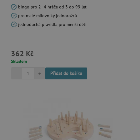
bingo pro 2–4 hráče od 3 do 99 let
pro malé milovníky jednorožců
jednoduchá pravidla pro menší děti
_sp_id.f442
www.agatinsvet.cz
362 Kč
featureFlagCheckoutExperimentVariant
www.agatinsvet.cz
Skladem
udid
.agatinsvet.cz
-
+
Přidat do košíku
product_filter_remember
www.agatinsvet.cz