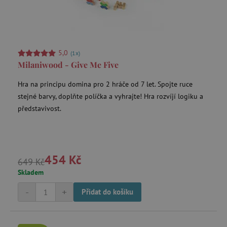
data-c
Media.net
.media.net
FPAU
.agatinsvet.cz
5,0
(1x)
Milaniwood - Give Me Five
Hra na principu domina pro 2 hráče od 7 let. Spojte ruce
stejné barvy, doplňte políčka a vyhrajte! Hra rozvíjí logiku a
představivost.
criteo
Outbrain Inc.
exchange.mediavine.com
cto_bundle
.criteo.com
454 Kč
649 Kč
Skladem
-
+
Přidat do košíku
opt_out
.postrelease.com