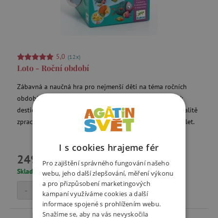
5,0
(12x)
Loto - Roční období
Zábavná a naučná hra pro nejmenší děti na téma ročních
období. Děti mají za úkol přiřazovat kartičky s obrázky k
destičkám správného ročního období. Díky ilustracím, kvalitě
zpracování a velikosti dílků je hra vhodná pro děti od 2 let.
I s cookies hrajeme fér
249 Kč
Pro zajištění správného fungování našeho
Skladem
webu, jeho další zlepšování, měření výkonu
a pro přizpůsobení marketingových
-
+
Přidat do košíku
kampaní využíváme cookies a další
informace spojené s prohlížením webu.
Snažíme se, aby na vás nevyskočila