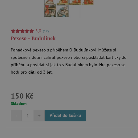
5,0
(1x)
smc_refresh
.agatinsvet.cz
Pexeso - Budulínek
Pohádkové pexeso s příběhem O Budulínkovi. Můžete si
společně s dětmi zahrát pexeso nebo si poskládat kartičky do
příběhu a povídat si jak to s Budulínkem bylo. Hra pexeso se
_pin_unauth
Pinterest Inc.
.agatinsvet.cz
hodí pro děti od 3 let.
mv_tokens
exchange.mediavine.com
150 Kč
Skladem
-
+
Přidat do košíku
VISITOR_PRIVACY_METADATA
YouTube
.youtube.com