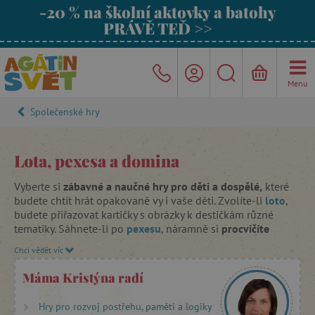
-20 % na školní aktovky a batohy
PRÁVĚ TEĎ >>
Menu
Společenské hry
Lota, pexesa a domina
Vyberte si
zábavné a naučné hry pro děti a dospělé,
které
budete chtít hrát opakovaně vy i vaše děti. Zvolíte-li
loto
,
budete přiřazovat kartičky s obrázky k destičkám různé
tematiky. Sáhnete-li po
pexesu
, náramně si
procvičíte
paměť a postřeh
. Jen se připravte na to, že děti tuhle hru
Chci vědět víc
ovládají levou zadní a mohou vás tak snadno porazit. Jejich
paměť je totiž ve skvělé kondici a postřeh bývá jejich přední
Máma Kristýna radí
dovedností. A kdo by neznal
oblíbenou tradiční hru
domino
? V Agátině světě najdete verze jak pro menší děti,
Hry pro rozvoj postřehu, paměti a logiky
tak i pro ty větší.