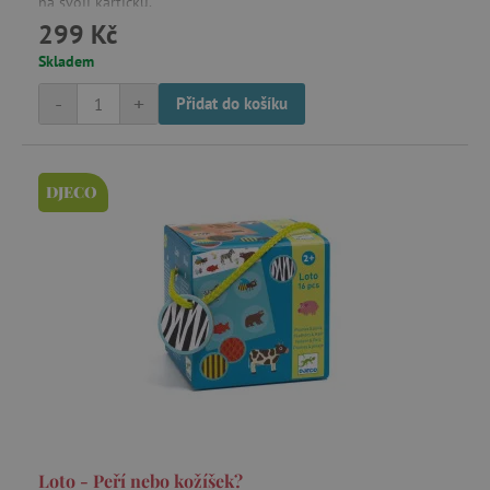
na svoji kartičku.
299 Kč
Skladem
-
+
Přidat do košíku
DJECO
Loto - Peří nebo kožíšek?