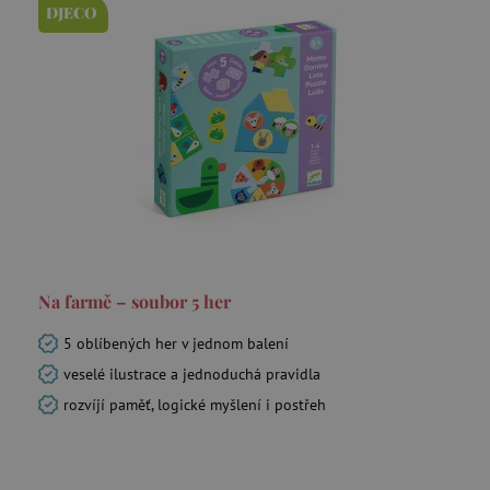
DJECO
test_cookie
Google LLC
.doubleclick.net
CMPRO
Casale Media Inc.
.casalemedia.com
IDE
Google LLC
.doubleclick.net
MUID
Microsoft Corporation
.bing.com
Na farmě – soubor 5 her
5 oblíbených her v jednom balení
veselé ilustrace a jednoduchá pravidla
rozvíjí paměť, logické myšlení i postřeh
_fbp
Meta Platform Inc.
.agatinsvet.cz
_rxuuid
RhythmOne LLC