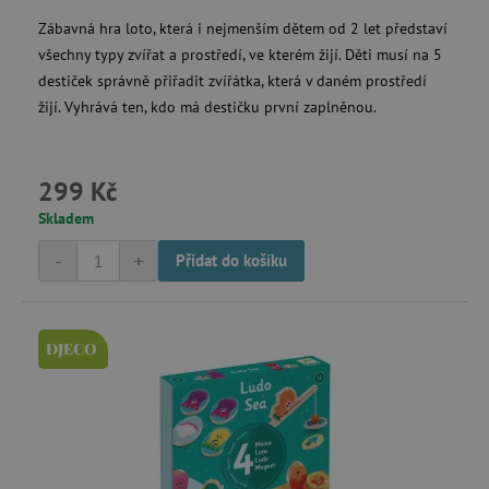
Zábavná hra loto, která i nejmenším dětem od 2 let představí
všechny typy zvířat a prostředí, ve kterém žijí. Děti musí na 5
_lb_ccc
.agatinsvet.cz
destiček správně přiřadit zvířátka, která v daném prostředí
žijí. Vyhrává ten, kdo má destičku první zaplněnou.
Google Privacy Policy
299 Kč
Skladem
-
+
Přidat do košíku
DJECO
cjConsent
.agatinsvet.cz