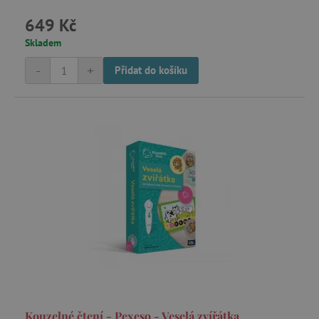
649 Kč
Skladem
-
+
Přidat do košíku
Kouzelné čtení - Pexeso - Veselá zvířátka