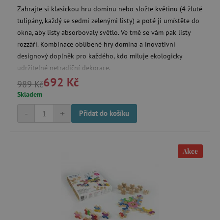
Zahrajte si klasickou hru dominu nebo složte květinu (4 žluté
tulipány, každý se sedmi zelenými listy) a poté ji umístěte do
okna, aby listy absorbovaly světlo. Ve tmě se vám pak listy
rozzáří. Kombinace oblíbené hry domina a inovativní
smc_v4_121658
.agatinsvet.cz
designový doplněk pro každého, kdo miluje ekologicky
udržitelné netradiční dekorace.
smct_session
Universo Online S.A.
692 Kč
989 Kč
(UOL)
.agatinsvet.cz
Skladem
-
+
Přidat do košíku
Akce
visitor-id
Media.net
.media.net
CMPS
Casale Media Inc.
.casalemedia.com
FPID
.agatinsvet.cz