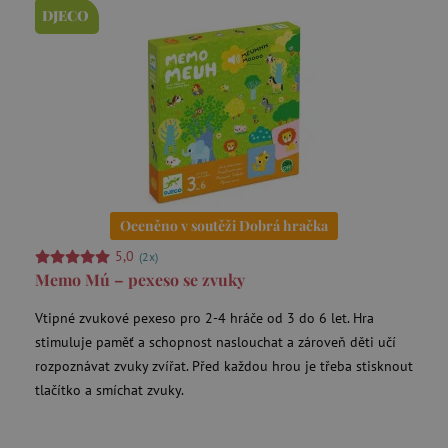
smc_not
UOL
pocházejí, a
DJECO
.agatinsvet.cz
stránek
navštívených
v anonymní
podobě.
_ga_9XW4E0XYJX
.agatinsvet.cz
1 rok 1
Tento soubor
uid
.adform.net
měsíc
cookie
používá
Google
Analytics k
zachování
stavu relace.
_ga
1 rok 1
Cookie pro
Google LLC
C
Adform
měsíc
měření
.agatinsvet.cz
Oceněno v soutěži Dobrá hračka
.adform.net
návštěvnosti
ve službě
5,0
(2x)
google
analytics.
Memo Mú – pexeso se zvuky
Vtipné zvukové pexeso pro 2-4 hráče od 3 do 6 let. Hra
ecvisits4-
www.agatinsvet.cz
stimuluje paměť a schopnost naslouchat a zároveň děti učí
f67e22c6c3dacfc9b77b6b40399abc16
rozpoznávat zvuky zvířat. Před každou hrou je třeba stisknout
sid
.seznam.cz
tlačítko a smíchat zvuky.
tvid
Tremor Video DSP