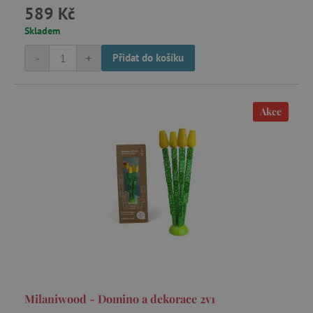
.tremorhub.com
589 Kč
Skladem
-
+
Přidat do košíku
_uetsid
Microsoft Corporation
.agatinsvet.cz
Akce
ar_debug
cm.teads.tv
smc_sesn
.agatinsvet.cz
Milaniwood - Domino a dekorace 2v1
smc_session_id
.agatinsvet.cz