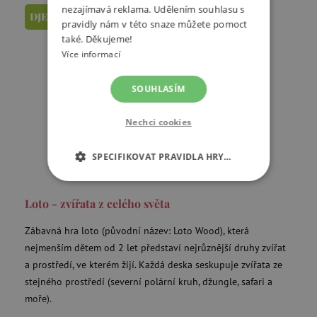
nezajímavá reklama. Udělením souhlasu s
DJECO
pravidly nám v této snaze můžete pomoct
také. Děkujeme!
Více informací
SOUHLASÍM
Nechci cookies
SPECIFIKOVAT PRAVIDLA HRY…
NEZBYTNĚ NUTNÉ COOKIES
Loto - zvířata z celého světa
ANALYTICKÉ COOKIES
Zábavná hra loto (původní název: Loto Wood), která
nejmenším dětem od 2 let představí nejrůznější druhy zvířat
MARKETINGOVÉ COOKIES
a prostředí, ve kterém žijí. Každá deska seskupuje zvířata ze
stejného prostředí (severní polární kruh, džungle, safari a
FUNKČNÍ SOUBORY
moře).