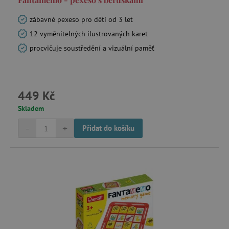
zábavné pexeso pro děti od 3 let
12 vyměnitelných ilustrovaných karet
procvičuje soustředění a vizuální paměť
449 Kč
Skladem
-
+
Přidat do košíku