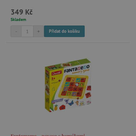
349 Kč
Skladem
-
+
Přidat do košíku
Fantamemo - pexeso s beruškami