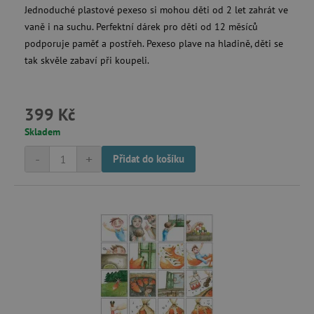
Jednoduché plastové pexeso si mohou děti od 2 let zahrát ve
vaně i na suchu. Perfektní dárek pro děti od 12 měsíců
podporuje paměť a postřeh. Pexeso plave na hladině, děti se
data-c-ts
Media.net
tak skvěle zabaví při koupeli.
.media.net
ecsession4-
www.agatinsvet.cz
f67e22c6c3dacfc9b77b6b40399abc16
399 Kč
VISITOR_INFO1_LIVE
Google LLC
.youtube.com
Skladem
-
+
Přidat do košíku
am_tokens_eu-v1
exchange.mediavine.com
iutk
Issuu Inc.
.issuu.com
mv_tokens_eu-v1
Mediavine, Inc.
exchange.mediavine.com