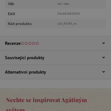
Věk
od 1 roku
ANALYTICKÉ COOKIES
EAN
5414834833935
MARKETINGOVÉ COOKIES
Kód produktu
Lilli_83393_xx
FUNKČNÍ SOUBORY
Recenze
Nezbytně nutné cookies
Související produkty
Analytické cookies
Marketingové cookies
Funkční soubory
Alternativní produkty
Nezbytně nutné soubory cookie umožňují
základní funkce webových stránek, jako je
přihlášení uživatele a správa účtu. Webové
stránky nelze bez nezbytně nutných souborů
cookie správně používat.
Nechte se inspirovat Agátiným
Provider
/
Název
Doména
světem