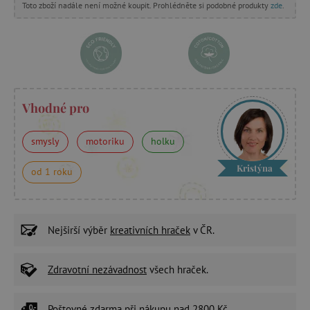
Toto zboží nadále není možné koupit. Prohlédněte si podobné produkty
zde
.
Vhodné pro
smysly
motoriku
holku
Kristýna
od 1 roku
Nejširší výběr
kreativních hraček
v ČR.
Zdravotní nezávadnost
všech hraček.
Poštovné zdarma
při nákupu nad 2800 Kč.