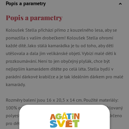
Popis a parametry
Popis a parametry
Koloušek Stella přichází přímo z kouzelného lesa, aby se
pomazlila s vaším drobečkem! Koloušek Stella ohromí
každé dítě. Jako stálá kamarádka je tu od toho, aby děti
utěšovala a dala jim velikánské objetí. Vybízí malé děti k
prozkoumávání. Není to jen obyčejný plyšák, chce být
nejlepším kamarádem dítěte po celá léta. Stella bydlí v
parádní dárkové krabičce a je tak ideálním dárkem pro malé
kamarády.
Rozměry balení jsou 16 x 20,5 x 14 cm. Použité materiály:
100% organická bavlna a výplň hračky je 100% recyklovaný
polyester. Lze prát v pračce na 30°C na jemný cyklus. Určeno
pro děti od 3 měsíců.