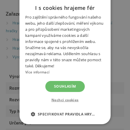
I s cookies hrajeme fér
Zařazeno v kategoriích
Pro zajištění správného fungování našeho
Hračky dle typu
Potřeby pro nejmenší
Textilní
webu, jeho další zlepšování, měření výkonu
a pro přizpůsobení marketingových
hračky
kampaní využíváme cookies a další
Hračky dle věku
Hračky a výbava pro miminka
informace spojené s prohlížením webu.
Snažíme se, aby na vás nevyskočila
Hračky dle věku
Hry a hračky pro batolata
nezajímavá reklama. Udělením souhlasu s
Výrobci
Lilliputiens
pravidly nám v této snaze můžete pomoct
také. Děkujeme!
Více informací
Výrobce
Lilliputiens
SOUHLASÍM
Rozměry
16 x 20,5 x 14 cm
Rozvíjí
smysly, motoriku
Nechci cookies
Typ hračky
hračky
SPECIFIKOVAT PRAVIDLA HRY…
Určeno pro
holku
NEZBYTNĚ NUTNÉ COOKIES