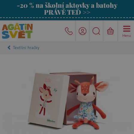
-20 % na školní aktovky a batohy
PRÁVĚ TEĎ >>
Menu
Textilní hračky