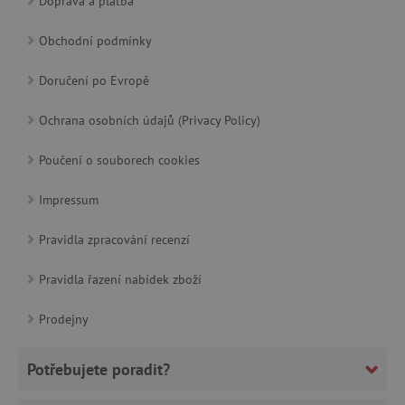
Doprava a platba
Obchodní podmínky
cjConsent
.agatinsvet.cz
Doručení po Evropě
Ochrana osobních údajů (Privacy Policy)
Poučení o souborech cookies
Impressum
CookieScriptConsent
CookieScript
www.agatinsvet.cz
Pravidla zpracování recenzí
Pravidla řazení nabídek zboží
Prodejny
Potřebujete poradit?