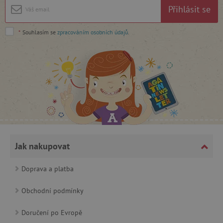
Přihlásit se
Google Privacy Policy
*
Souhlasím se
zpracováním osobních údajů
.
cjConsent
.agatinsvet.cz
Jak nakupovat
Doprava a platba
Obchodní podmínky
CookieScriptConsent
CookieScript
www.agatinsvet.cz
Doručení po Evropě