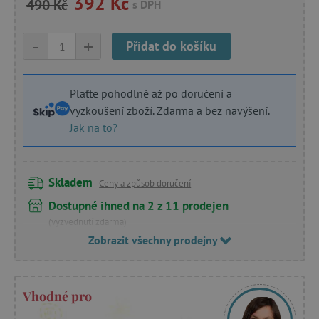
392 Kč
490 Kč
s DPH
-
+
Přidat do košíku
Plaťte pohodlně až po doručení a
vyzkoušení zboží. Zdarma a bez navýšení.
Jak na to?
Skladem
Ceny a způsob doručení
Dostupné ihned na 2 z 11 prodejen
(vyzvednutí zdarma)
Zobrazit všechny prodejny
Vhodné pro