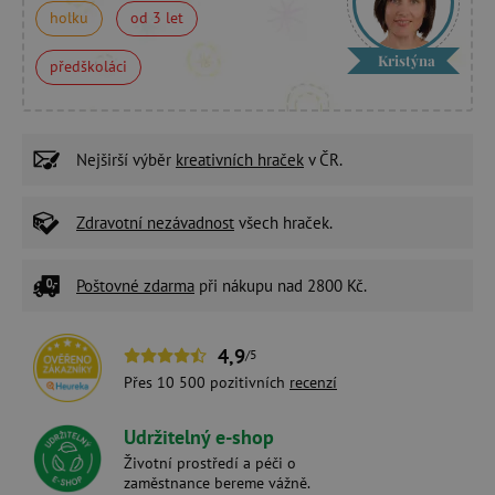
holku
od 3 let
Kristýna
předškoláci
Nejširší výběr
kreativních hraček
v ČR.
Zdravotní nezávadnost
všech hraček.
Poštovné zdarma
při nákupu nad 2800 Kč.
4,9
/5
Přes 10 500 pozitivních
recenzí
Udržitelný e-shop
Životní prostředí a péči o
zaměstnance bereme vážně.