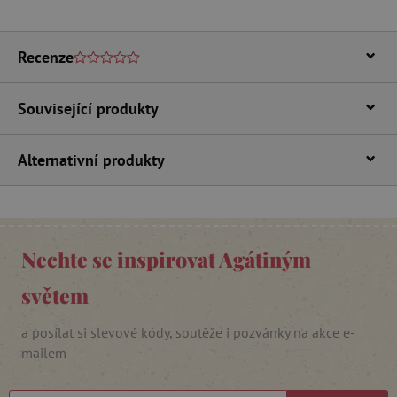
Funkční soubory
Nezbytně nutné soubory cookie umožňují
základní funkce webových stránek, jako je
Recenze
přihlášení uživatele a správa účtu. Webové
stránky nelze bez nezbytně nutných souborů
cookie správně používat.
Související produkty
Provider
/
Název
Doména
__cf_bm
Alternativní produkty
Cloudflare Inc.
.vimeo.com
Nechte se inspirovat Agátiným
světem
a posílat si slevové kódy, soutěže i pozvánky na akce e-
mailem
_lb_ccc
.agatinsvet.cz