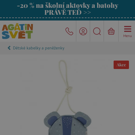
-20 % na školní aktovky a batohy
PRÁVĚ TEĎ >>
Menu
Dětské kabelky a peněženky
Akce