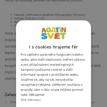
Materiál: 100% bavlna (podšívka 96% polyester 4% nylon)
Velikost: ∅16 cm x 7 cm
Barva: Modrá
Péče: prát na 30 °C
Trixie je belgická značka, pro kterou je hlavním zdrojem
inspirace nekonečná představivost našich dětí. Od
novorozence až po teenagery mají děti obrovskou fantazii,
I s cookies hrajeme fér
kterou používají k objevování světa kolem sebe. To vše se
Pro zajištění správného fungování našeho
promítá do návrhů hraček, doplňků do pokojíčku, do
webu, jeho další zlepšování, měření výkonu
a pro přizpůsobení marketingových
koupelny, při stolování nebo potřeb do školky. V Trixie také
kampaní využíváme cookies a další
myslí na budoucnost našich dětí, a proto jsou skoro
informace spojené s prohlížením webu.
všechny výrobky vyrobeny z organické bavlny.
Snažíme se, aby na vás nevyskočila
nezajímavá reklama. Udělením souhlasu s
pravidly nám v této snaze můžete pomoct
Zařazeno v kategoriích
také. Děkujeme!
Více informací
Hračky dle typu
Drobné dárky
Dětské kabelky a