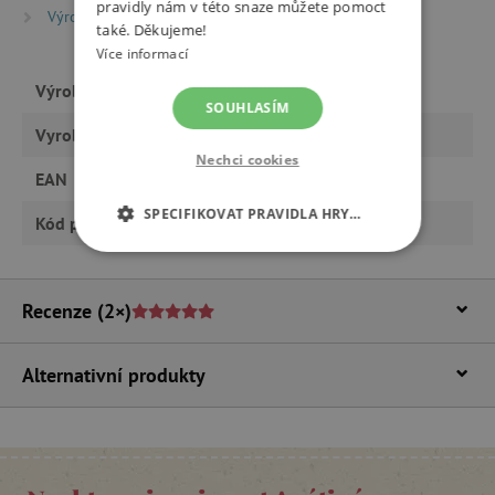
pravidly nám v této snaze můžete pomoct
Výrobci
Zdravá lahev
také. Děkujeme!
Více informací
Výrobce
Zdravá lahev
SOUHLASÍM
Vyrobeno v Evropě
ano
Nechci cookies
EAN
8595573601959
SPECIFIKOVAT PRAVIDLA HRY…
Kód produktu
ZL_8981512_xx
NEZBYTNĚ NUTNÉ COOKIES
Recenze
(2×)
ANALYTICKÉ COOKIES
MARKETINGOVÉ COOKIES
Alternativní produkty
FUNKČNÍ SOUBORY