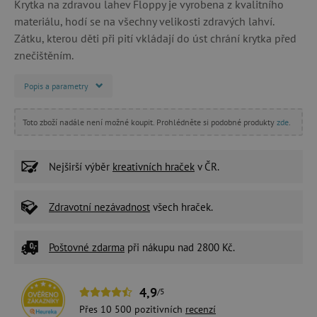
Krytka na zdravou lahev Floppy je vyrobena z kvalitního
materiálu, hodí se na všechny velikosti zdravých lahví.
Zátku, kterou děti při pití vkládají do úst chrání krytka před
znečištěním.
Popis a parametry
Toto zboží nadále není možné koupit. Prohlédněte si podobné produkty
zde
.
Nejširší výběr
kreativních hraček
v ČR.
Zdravotní nezávadnost
všech hraček.
Poštovné zdarma
při nákupu nad 2800 Kč.
4,9
/5
Přes 10 500 pozitivních
recenzí