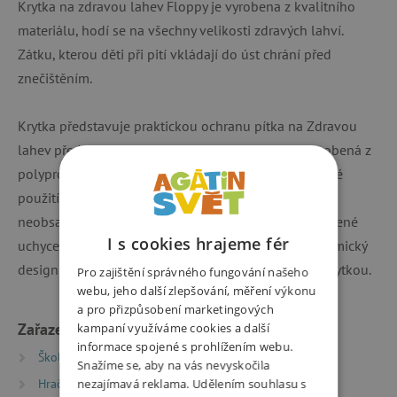
Krytka na zdravou lahev Floppy je vyrobena z kvalitního
materiálu, hodí se na všechny velikosti zdravých lahví.
Zátku, kterou děti při pití vkládají do úst chrání před
znečištěním.
Krytka představuje praktickou ochranu pítka na Zdravou
lahev před mechanickými nečistotami. Krytka je vyrobená z
polypropylenu určeného pro lékařské a farmaceutické
použití. Materiál omezuje šíření plísní a zápachu,
neobsahuje ftaláty ani změkčovadla. Speciálně zdvojené
I s cookies hrajeme fér
uchycení krytky jako prevence proti praskání. Ergonomický
design umožňující přirozený úchop a manipulaci s krytkou.
Pro zajištění správného fungování našeho
webu, jeho další zlepšování, měření výkonu
a pro přizpůsobení marketingových
Zařazeno v kategoriích
kampaní využíváme cookies a další
informace spojené s prohlížením webu.
Školní batohy a aktovky
Snažíme se, aby na vás nevyskočila
Hračky dle typu
nezajímavá reklama. Udělením souhlasu s