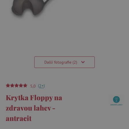
Další fotografie (2)
(
)
+
2
5,0
Krytka Floppy na
zdravou lahev -
antracit