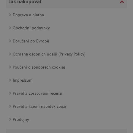
Jak nakupovat
_lb_ccc
.agatinsvet.cz
Doprava a platba
Obchodní podmínky
Google Privacy Policy
Doručení po Evropě
Ochrana osobních údajů (Privacy Policy)
Poučení o souborech cookies
Impressum
Pravidla zpracování recenzí
cjConsent
.agatinsvet.cz
Pravidla řazení nabídek zboží
Prodejny