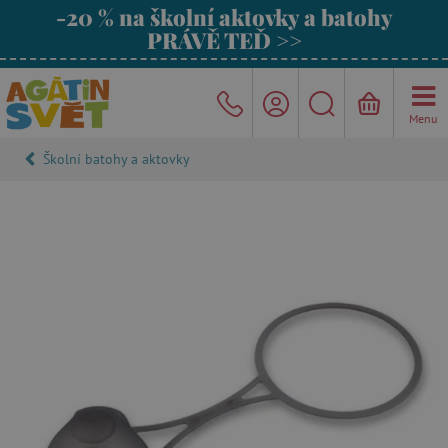
-20 % na školní aktovky a batohy
PRÁVĚ TEĎ >>
Menu
Školní batohy a aktovky