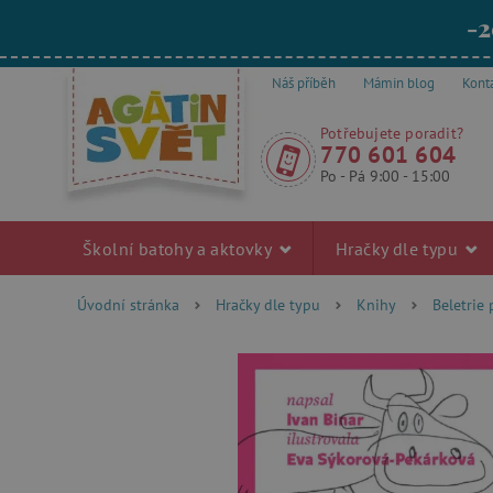
-2
Náš příběh
Mámin blog
Kont
Potřebujete poradit?
770 601 604
Po - Pá 9:00 - 15:00
Školní batohy a aktovky
Hračky dle typu
Úvodní stránka
Hračky dle typu
Knihy
Beletrie 