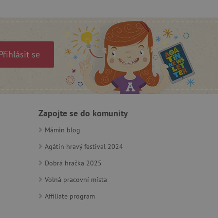
a Cookie-Script.com k
se soubory cookie
 cookie Cookie-Script.com
ný k udržování proměnných
Přihlásit se
ozlišení mezi lidmi a
by bylo možné podávat
ebových stránek.
ozlišení mezi lidmi a
Zapojte se do komunity
by bylo možné podávat
ebových stránek.
Mámin blog
Agátin hravý festival 2024
Dobrá hračka 2025
m zajišťuje hledání na
Volná pracovní místa
e vztahu k Pinterest
Affiliate program
s případy použití CORS po
lší soubory cookie