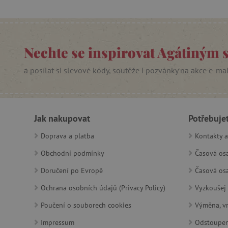
Google Priv
CookieScriptConsent
PHPSESSID
Nechte se inspirovat Agátiným 
__cf_bm
a posílat si slevové kódy, soutěže i pozvánky na akce e-ma
lastVisitedProduct
__cf_bm
Jak nakupovat
Potřebuje
Doprava a platba
Kontakty a
_sp_ses.f442
Obchodní podmínky
Časová osa
featureFlagIdentifier
Doručení po Evropě
Časová osa
_lb
Ochrana osobních údajů (Privacy Policy)
Vyzkoušej 
_pinterest_ct_ua
Poučení o souborech cookies
Výměna, vr
AWSALBCORS
Impressum
Odstoupen