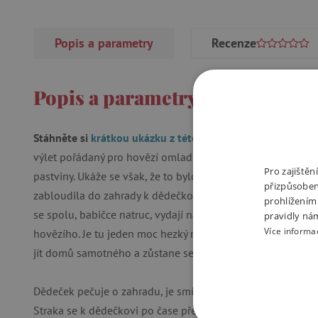
Popis a parametry
Recenze
Popis a parametry
Stáhněte si
krátkou ukázku z této knihy
. Mladá kráva Stra
výlet pořádaný pro hovězí omladinu, proto se rozhodne zd
Pro zajiště
pastviny. Ukáže se však, že to bylo dobře, protože neskočil
přizpůsoben
zabloudila do zahrady k dědečkovi Josefovi, který se jí ujm
prohlížením
se spolu, babičce natruc, vydají na výlet k moři. Užijí si moř
pravidly ná
Více informa
hovězího. Je tu jeden moc hezký mladý býček a ten se Strač
jít domů samotného a zůstane se stádem.
Dědeček pečuje o zahradu, je smířený s tím, že kráva nevděč
Straka se k dědečkovi po čase přeci jen vrátí a způsobí hot