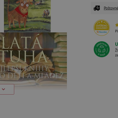
Poštovn
P
U
Ž
z