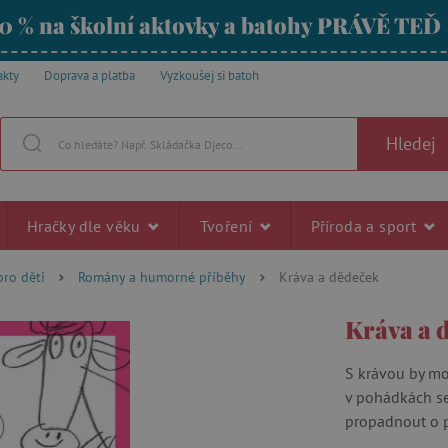
0 % na školní aktovky a batohy PRÁVĚ TEĎ
akty
Doprava a platba
Vyzkoušej si batoh
Hledej
Hračky dle věku
Tvoření
Příroda a sport
pro děti
Romány a humorné příběhy
Kráva a dědeček
Kráva a 
S krávou by moh
v pohádkách se
propadnout o pa