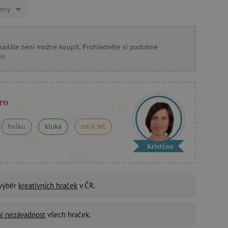
etry
 nadále není možné koupit. Prohlédněte si podobné
de
.
ro
holku
kluka
od 6 let
Kristýna
 výběr
kreativních hraček
v ČR.
ní nezávadnost
všech hraček.