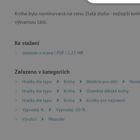
NEZBYTNĚ NUTN
Kniha byla nominovaná na cenu Zlatá stuha - nejlepší knih
FUNKČNÍ SOUBO
výtvarnou část.
Ke stažení
Nezby
dedecek-a-krava | PDF | 1.23 MB
Nezbytně nutné soubory cook
bez nezbytně nutných soubo
Zařazeno v kategoriích
Název
Hračky dle typu
Knihy
Beletrie pro děti
Romá
__cf_bm
Hračky dle typu
Knihy
Oceněné dětské knihy
Hračky dle typu
Knihy
Knížky pro nejmenší
_lb_ccc
Výprodej %
Výprodej -20 %
Výrobci
Meander
cjConsent