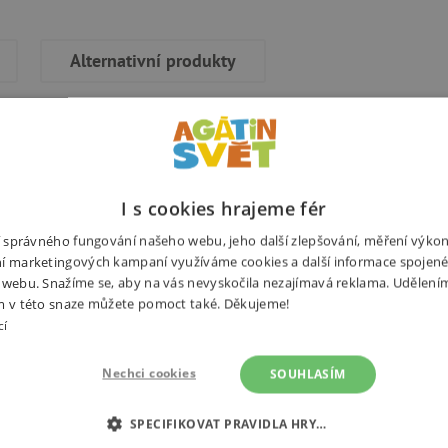
Alternativní produkty
čena je tak zklamaná! Nevzali ji na
I s cookies hrajeme fér
Potřebuj
olat ohradník a uprchnout z rodné
ní správného fungování našeho webu, jeho další zlepšování, měření výko
a s mladými býčky na jatkách, ale
í marketingových kampaní využíváme cookies a další informace spojené
e a láskyplně o ni pečuje. Dokonce
 webu. Snažíme se, aby na vás nevyskočila nezajímavá reklama. Udělení
e a při zpáteční cestě potkají stádo
m v této snaze můžete pomoct také. Děkujeme!
cí
eně tak zalíbí, že dědečka nechá
Nechci cookies
SOUHLASÍM
nice už se nikdy nevrátí. Ale
Výrobce
SPECIFIKOVAT PRAVIDLA HRY…
ové pozdvižení...