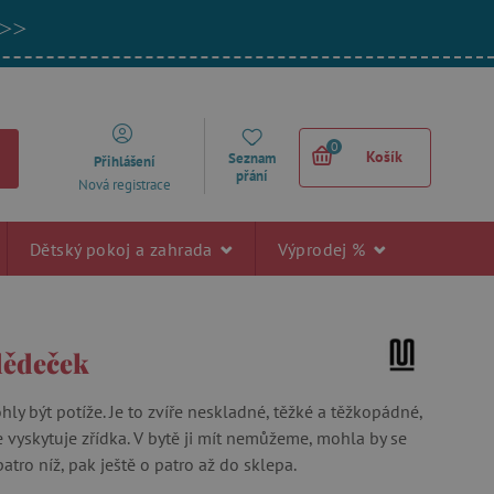
 >>
0
Košík
Seznam
Přihlášení
přání
Nová registrace
Dětský pokoj a zahrada
Výprodej %
dědeček
ly být potíže. Je to zvíře neskladné, těžké a těžkopádné,
 vyskytuje zřídka. V bytě ji mít nemůžeme, mohla by se
tro níž, pak ještě o patro až do sklepa.