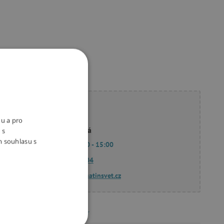
ete poradit?
nu a pro
Linda Hodková
 s
m souhlasu s
Po - Pá 9:00 - 15:00
770 601 604
dotazy@agatinsvet.cz
Meander