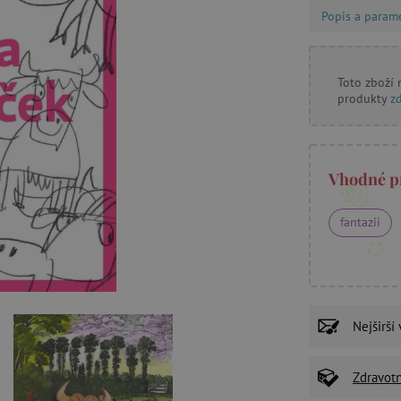
Popis a param
Toto zboží
produkty
z
Vhodné p
fantazii
Nejširší
Zdravot