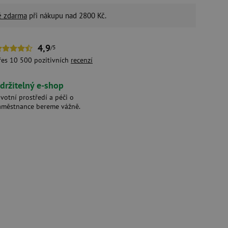
é zdarma
při nákupu nad 2800 Kč.
4,9
/5
řes 10 500 pozitivních
recenzí
držitelný e-shop
ivotní prostředí a péči o
aměstnance bereme vážně.