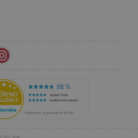
í lepivosti založených na
).
 identifikaci zařízení,
e, aby sledovala používání
e Docs zajištěním
k návštěvníci používají
ových stránkách.
om, jak si webové stránky
odkud pocházejí, a
mi k optimalizaci
ování personalizovaných
vu relace.
azení vhodné reklamy.
stránkách.
ledování uživatelských
bsahu webových stránek
770 601 604