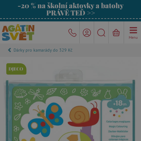
-20 % na školní aktovky a batohy
PRÁVĚ TEĎ >>
Menu
Dárky pro kamarády do 329 Kč
DJECO