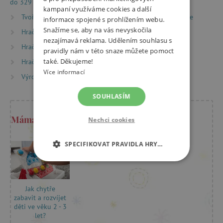
do 329 Kč
kampaní využíváme cookies a další
Tvoření
Kreslení a omalovánky
Kreslící tabule
informace spojené s prohlížením webu.
Snažíme se, aby na vás nevyskočila
Hračky dle věku
Hry a hračky pro batolata
nezajímavá reklama. Udělením souhlasu s
Hračky dle věku
Hry a hračky pro děti od 2 let
pravidly nám v této snaze můžete pomoct
také. Děkujeme!
Hračky dle věku
Hry a hračky pro děti od 3 let
Více informací
Výrobci
Djeco
SOUHLASÍM
Máma Kristýna radí
Nechci cookies
SPECIFIKOVAT PRAVIDLA HRY…
NEZBYTNĚ NUTNÉ COOKIES
Jak chytře
ANALYTICKÉ COOKIES
zabavit a rozvíjet
děti ve věku 2 - 3
MARKETINGOVÉ COOKIES
let?