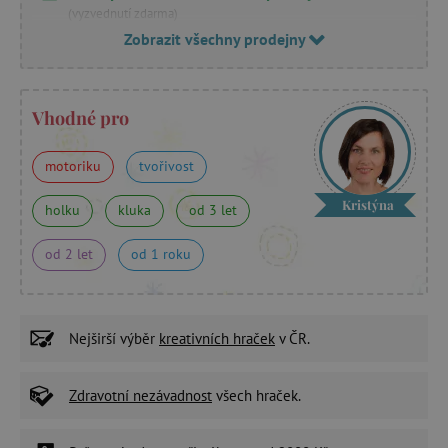
(vyzvednutí zdarma)
Zobrazit všechny prodejny
Vhodné pro
motoriku
tvořivost
Kristýna
holku
kluka
od 3 let
od 2 let
od 1 roku
Nejširší výběr
kreativních hraček
v ČR.
Zdravotní nezávadnost
všech hraček.