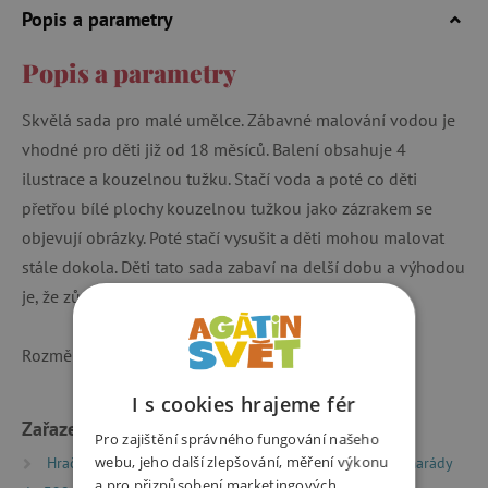
Popis a parametry
Popis a parametry
Skvělá sada pro malé umělce. Zábavné malování vodou je
vhodné pro děti již od 18 měsíců. Balení obsahuje 4
ilustrace a kouzelnou tužku. Stačí voda a poté co děti
přetřou bílé plochy kouzelnou tužkou jako zázrakem se
objevují obrázky. Poté stačí vysušit a děti mohou malovat
stále dokola. Děti tato sada zabaví na delší dobu a výhodou
je, že zůstanou čisté.
Rozměry balení jsou 31,5 x 22 x 1,5 cm.
I s cookies hrajeme fér
Zařazeno v kategoriích
Pro zajištění správného fungování našeho
webu, jeho další zlepšování, měření výkonu
Hračky dle typu
Drobné dárky
Dárky pro kamarády
a pro přizpůsobení marketingových