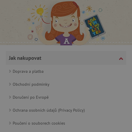
CookieScriptConsent
CookieScript
www.agatinsvet.cz
Jak nakupovat
Doprava a platba
Obchodní podmínky
Doručení po Evropě
Ochrana osobních údajů (Privacy Policy)
PHPSESSID
PHP.net
p
www.agatinsvet.cz
Poučení o souborech cookies