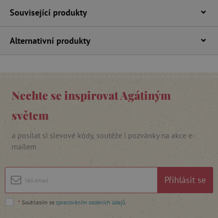
Související produkty
Alternativní produkty
_lb_ccc
.agatinsvet.cz
Nechte se inspirovat Agátiným
Google Privacy Policy
světem
a posílat si slevové kódy, soutěže i pozvánky na akce e-
mailem
Přihlásit se
*
Souhlasím se
zpracováním osobních údajů
.
cjConsent
.agatinsvet.cz