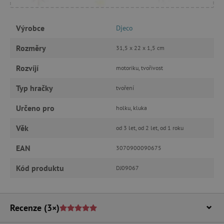
FUNKČNÍ SOUBORY
Výrobce
Djeco
Rozměry
31,5 x 22 x 1,5 cm
Nezbytně nutné cookies
Rozvíjí
motoriku, tvořivost
Analytické cookies
Marketingové cookies
Typ hračky
Funkční soubory
tvoření
Nezbytně nutné soubory cookie umožňují
Určeno pro
holku, kluka
základní funkce webových stránek, jako je
přihlášení uživatele a správa účtu. Webové
Věk
od 3 let, od 2 let, od 1 roku
stránky nelze bez nezbytně nutných souborů
cookie správně používat.
EAN
3070900090675
Provider
/
Název
Doména
Kód produktu
DJ09067
__cf_bm
Cloudflare Inc.
.vimeo.com
Recenze
(3×)