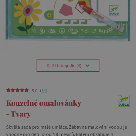
Další fotografie (4)
(
)
+
3
5,0
Kouzelné omalovánky
- Tvary
Skvělá sada pro malé umělce. Zábavné malování vodou je
vhodné pro děti již od 18 měsíců. Balení obsahuje 4