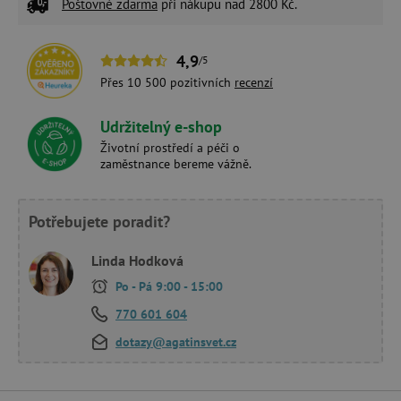
Poštovné zdarma
při nákupu nad 2800 Kč.
4,9
/5
Přes 10 500 pozitivních
recenzí
Udržitelný e-shop
Životní prostředí a péči o
zaměstnance bereme vážně.
Potřebujete poradit?
Linda Hodková
Po - Pá 9:00 - 15:00
770 601 604
dotazy@agatinsvet.cz