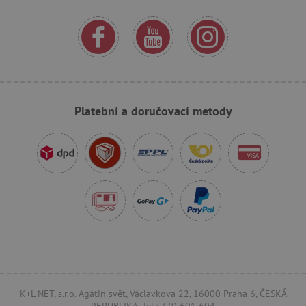
_sp_ses.f442
www.agatinsvet.cz
featureFlagIdentifier
www.agatinsvet.cz
_lb
.agatinsvet.cz
p
Platební a doručovací metody
_pinterest_ct_ua
Pinterest Inc.
.ct.pinterest.com
AWSALBCORS
Amazon.com Inc.
www.pages06.net
K+L NET, s.r.o. Agátin svět, Václavkova 22, 16000 Praha 6, ČESKÁ
REPUBLIKA, Tel.: 770 601 604