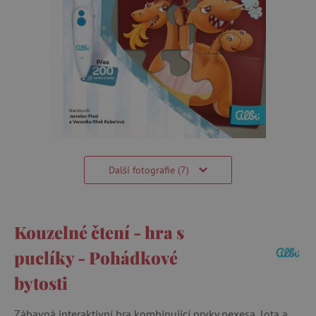
Další fotografie (7)
Kouzelné čtení - hra s
puclíky - Pohádkové
bytosti
Zábavná interaktivní hra kombinující prvky pexesa, lota a