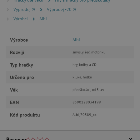
FUNKČNÍ SOUBORY
Výprodej %
Výprodej -20 %
Výrobci
Albi
Nezbytně nutné cookies
Výrobce
Albi
Analytické cookies
Marketingové cookies
Funkční soubory
Rozvíjí
smysly, řeč, motoriku
Nezbytně nutné soubory cookie umožňují
Typ hračky
hry, knihy a CD
základní funkce webových stránek, jako je
přihlášení uživatele a správa účtu. Webové
Určeno pro
kluka, holku
stránky nelze bez nezbytně nutných souborů
cookie správně používat.
Věk
předškoláci, od 3 let
Provider
/
Název
Doména
EAN
8590228034199
__cf_bm
Cloudflare Inc.
.vimeo.com
Kód produktu
Albi_70389_xx
Recenze