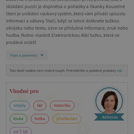
skládání puzzlí je doplněna o pohádky a říkanky. Kouzelné
čtení je unikátní výukový systém, který vám přináší spoustu
informací a zábavy. Stačí, když se lehce dotknete tužkou
obrázku nebo textu, ozve se příslušná informace, zvuk nebo
hudba. Nutno vlastnit Elektronickou Albi tužku, která se
prodává zvlášť.
Popis a parametry
Toto zboží nadále není možné koupit. Prohlédněte si podobné produkty
zde
.
Vhodné pro
smysly
řeč
motoriku
Kristýna
kluka
holku
předškoláci
od 3 let