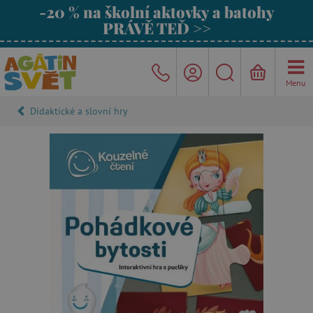
-20 % na školní aktovky a batohy
PRÁVĚ TEĎ >>
Menu
Didaktické a slovní hry