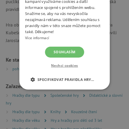
puclíků v každém rámecku, tj. 32 puclíků celkem a česká
kampaní využíváme cookies a další
informace spojené s prohlížením webu.
pravidla.
Snažíme se, aby na vás nevyskočila
nezajímavá reklama. Udělením souhlasu s
Hra obsahuje přes 200 zvuků a textů. Ilustrovala Klára
pravidly nám v této snaze můžete pomoct
také. Děkujeme!
Kubešová, autorkou textu je Lucie Krystlíková. Namluvili
Více informací
Jaroslav Plesl a Veronika Khek Kubařová.
SOUHLASÍM
Ke stažení
Nechci cookies
pohadkove_bytosti_pravidla_hry | PDF | 2.11 MB
SPECIFIKOVAT PRAVIDLA HRY…
Zařazeno v kategoriích
NEZBYTNĚ NUTNÉ COOKIES
Hračky dle typu
Společenské hry
Didaktické a slovní
hry
ANALYTICKÉ COOKIES
Hračky dle typu
Knihy
Kouzelné čtení
MARKETINGOVÉ COOKIES
Hračky dle věku
Hry a hračky pro děti od 3 let
Hračky dle věku
Hry a hračky pro předškoláky