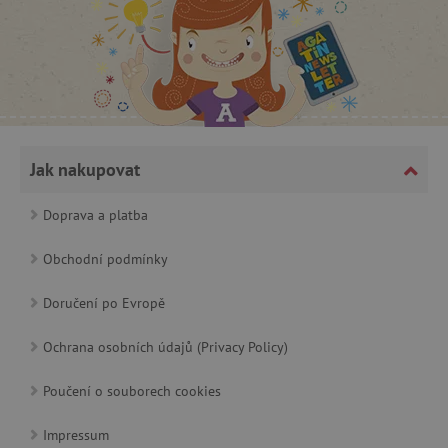
CookieScriptConsent
CookieScript
www.agatinsvet.cz
Jak nakupovat
Doprava a platba
Obchodní podmínky
Doručení po Evropě
Ochrana osobních údajů (Privacy Policy)
PHPSESSID
PHP.net
p
www.agatinsvet.cz
Poučení o souborech cookies
Impressum