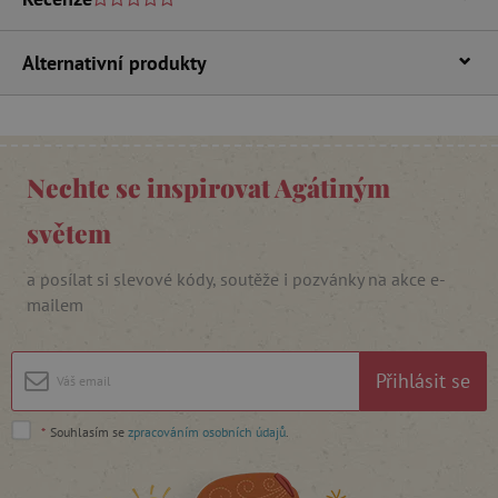
Alternativní produkty
_lb_ccc
.agatinsvet.cz
Nechte se inspirovat Agátiným
Google Privacy Policy
světem
a posílat si slevové kódy, soutěže i pozvánky na akce e-
mailem
Přihlásit se
*
Souhlasím se
zpracováním osobních údajů
.
cjConsent
.agatinsvet.cz