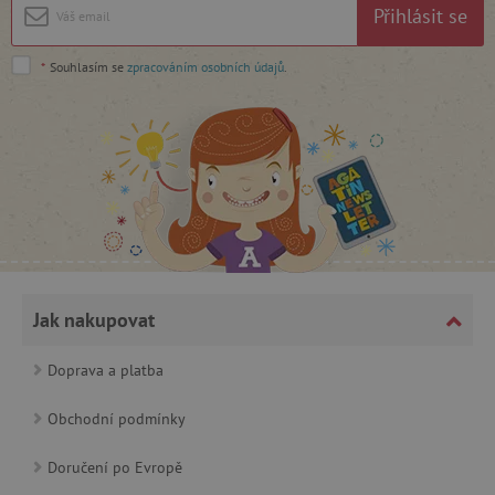
Přihlásit se
Google Privacy Policy
*
Souhlasím se
zpracováním osobních údajů
.
cjConsent
.agatinsvet.cz
Jak nakupovat
Doprava a platba
Obchodní podmínky
CookieScriptConsent
CookieScript
www.agatinsvet.cz
Doručení po Evropě