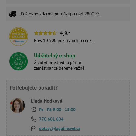
Poštovné zdarma
při nákupu nad 2800 Kč.
4,9
/5
Přes 10 500 pozitivních
recenzí
Udržitelný e-shop
Životní prostředí a péči o
zaměstnance bereme vážně.
Potřebujete poradit?
Linda Hodková
Po - Pá 9:00 - 15:00
770 601 604
dotazy@agatinsvet.cz