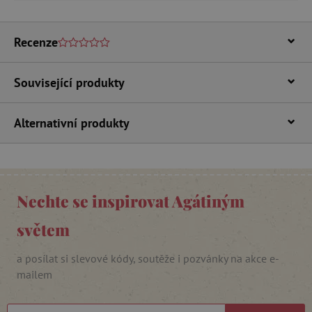
Nezbytně nutné soubory cookie umožňují
základní funkce webových stránek, jako je
Recenze
přihlášení uživatele a správa účtu. Webové
stránky nelze bez nezbytně nutných souborů
cookie správně používat.
Související produkty
Provider
/
Název
Doména
Alternativní produkty
__cf_bm
Cloudflare Inc.
.vimeo.com
Nechte se inspirovat Agátiným
světem
a posílat si slevové kódy, soutěže i pozvánky na akce e-
mailem
_lb_ccc
.agatinsvet.cz