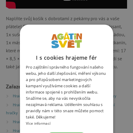
Naplňte svůj košík s dobrotami z pekárny pro vás a vaše
přátele! Sada obsahuje: 1x toust, 1x bagetu, 1x croissant,
1x sušenku 1x slanou sušenku, 1x sušenku s marmeládou,
1x máslo ve tvaru srdce, 1x koláč. Vyrobeno z plsti a tkanin,
které mají jemnou, realistickou strukturu. Rozměr balení: 17
I s cookies hrajeme fér
× 8,5 × 15 cm. Hezký dárek pro děti od 18 měsíců. Hodí se
také jako doplněk do dětské kuchyňky nebo obchůdku.
Pro zajištění správného fungování našeho
webu, jeho další zlepšování, měření výkonu
a pro přizpůsobení marketingových
Zařazeno v kategoriích
kampaní využíváme cookies a další
informace spojené s prohlížením webu.
Hračky dle typu
Herní světy
Dřevěné kuchyňky
Snažíme se, aby na vás nevyskočila
nezajímavá reklama. Udělením souhlasu s
Hračky dle typu
Potřeby pro nejmenší
Textilní
pravidly nám v této snaze můžete pomoct
hračky
také. Děkujeme!
Hračky dle věku
Hračky a výbava pro miminka
Více informací
Hračky dle věku
Hry a hračky pro batolata