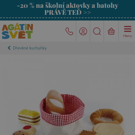
-20 % na školní aktovky a batohy
PRÁVĚ TEĎ >>
Menu
Dřevěné kuchyňky