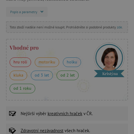
Popis a parametry
Toto zboží nadále není možné koupit. Prohlédněte si podobné produkty
zde
.
Vhodné pro
hru rolí
motoriku
holku
Kristýna
kluka
od 3 let
od 2 let
od 1 roku
Nejširší výběr
kreativních hraček
v ČR.
Zdravotní nezávadnost
všech hraček.