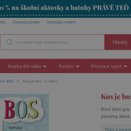
0 % na školní aktovky a batohy PRÁVĚ TEĎ
akty
Doprava a platba
Vyzkoušej si batoh
Hledej
Hračky dle věku
Tvoření
Příroda a sport
pro děti
Kos je bos - 1. čtení
Kos je bos
První čtení pro
písmeny, která 
Popis a param