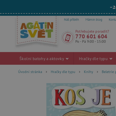
-2
Náš příběh
Mámin blog
Kont
Potřebujete poradit?
770 601 604
Po - Pá 9:00 - 15:00
Školní batohy a aktovky
Hračky dle typu
Úvodní stránka
Hračky dle typu
Knihy
Beletrie 