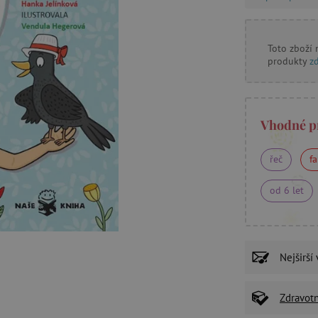
Toto zboží
produkty
z
Vhodné p
řeč
fa
od 6 let
Nejširší
Zdravot