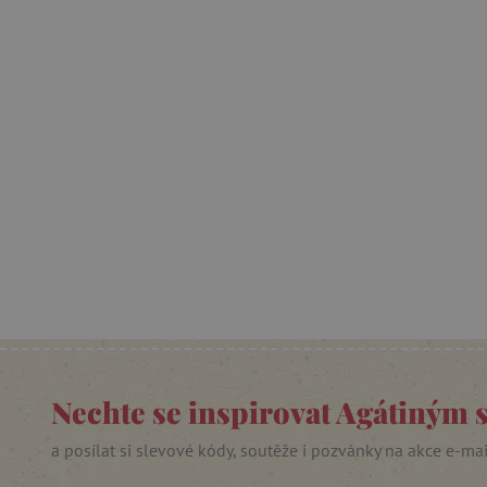
Nezby
Nezbytně nutné soubory cook
bez nezbytně nutných soubo
Název
__cf_bm
_lb_ccc
cjConsent
Google Priv
Nechte se inspirovat Agátiným 
CookieScriptConsent
a posílat si slevové kódy, soutěže i pozvánky na akce e-ma
PHPSESSID