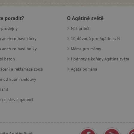
prohlížeče
relací uživatelů
www.agatinsvet.cz
30 minut
Tento soubor cookie se používá k r
Cloudflare Inc.
roboty. To je pro web přínosné, a
.heureka.cz
te poradit?
O Agátině světě
platné zprávy o používání jejich w
 prodejny
Náš příběh
www.agatinsvet.cz
1 rok 1
měsíc
 aneb co baví kluky
10 důvodů pro Agátin svět
30 minut
Tento soubor cookie se používá k r
Cloudflare Inc.
roboty. To je pro web přínosné, a
.onesignal.com
 aneb co baví holky
Máma pro mámy
platné zprávy o používání jejich w
si batoh
Hodnoty a kořeny Agátina světa
www.agatinsvet.cz
30 minut
OnLine chat
www.agatinsvet.cz
4 měsíce
ácení a reklamace zboží
Agáta pomáhá
.agatinsvet.cz
Zavřením
Cookie systému lugis box, který ná
í od kupní smlouvy
prohlížeče
webu
í řád
1 rok
Tento soubor cookie se nastavuje v
Pinterest Inc.
Marketing
.ct.pinterest.com
kcí, slev a garancí
7 dní
Pro pokračující podporu lepivosti 
Amazon.com Inc.
aktualizaci Chromium vytváříme da
www.pages06.net
lepivosti pro každou z těchto funkc
trvání s názvem AWSALBCORS (ALB
www.agatinsvet.cz
1 rok 1
OnLine chat
měsíc
ejte Agátin Svět