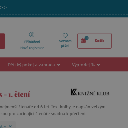
 >>
0
Košík
Seznam
Přihlášení
přání
Nová registrace
Dětský pokoj a zahrada
Výprodej %
 - 1. čtení
 nejmenší čtenáře od 6 let. Text knihy je napsán velkými
jsou pro začínající čtenáře snadná k přečtení.
etry