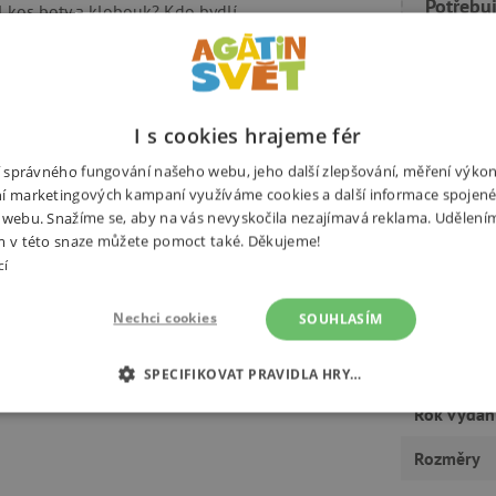
Potřebuj
l kos boty a klobouk? Kdo bydlí
vás po každé kapitole čeká
í odpočinou a "čtou" jen obrázky.
I s cookies hrajeme fér
ní správného fungování našeho webu, jeho další zlepšování, měření výko
í marketingových kampaní využíváme cookies a další informace spojené
 webu. Snažíme se, aby na vás nevyskočila nezajímavá reklama. Udělení
Výrobce
m v této snaze můžete pomoct také. Děkujeme!
cí
Autor
Nechci cookies
SOUHLASÍM
Ilustrátor
Počet stra
SPECIFIKOVAT PRAVIDLA HRY…
Rok vydán
É COOKIES
ANALYTICKÉ COOKIES
MARKETINGOVÉ C
Rozměry
RY