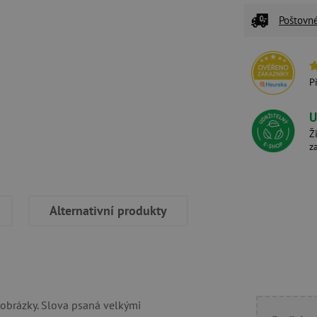
Poštovn
P
U
Ž
z
Alternativní produkty
 obrázky. Slova psaná velkými