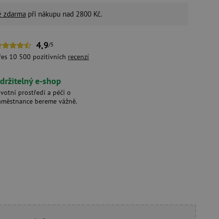
é zdarma
při nákupu nad 2800 Kč.
4,9
/5
řes 10 500 pozitivních
recenzí
držitelný e-shop
ivotní prostředí a péči o
aměstnance bereme vážně.