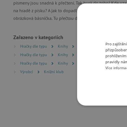
písmeny jsou snadná k přečtení. Tak hurá do toho! Kde vza
na hradě z písku? A jak to dopadlo s piráty? Jako odměna 
obrázková básnička. Tu přečtou dětem dospělí, děti si při n
Zařazeno v kategoriích
Pro zajiště
Hračky dle typu
Knihy
Beletrie pro děti
přizpůsoben
Hračky dle typu
Knihy
Knížky pro nejmenší
prohlížením
pravidly ná
Hračky dle typu
Knihy
Učíme se číst
Více informa
Výrobci
Knižní klub
NEZBYTNĚ NUTN
FUNKČNÍ SOUBO