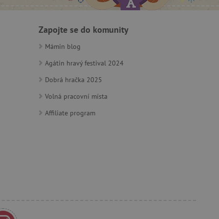
ozlišení mezi lidmi a
by bylo možné podávat
Zapojte se do komunity
ebových stránek.
Mámin blog
Agátin hravý festival 2024
ozlišení mezi lidmi a
by bylo možné podávat
Dobrá hračka 2025
ebových stránek.
Volná pracovní místa
Affiliate program
m zajišťuje hledání na
e vztahu k Pinterest
s případy použití CORS po
lší soubory cookie
í lepivosti založených na
).