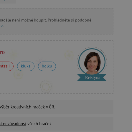
 nadále není možné koupit. Prohlédněte si podobné
de
.
ro
ntazii
kluka
holku
Kristýna
 výběr
kreativních hraček
v ČR.
ní nezávadnost
všech hraček.