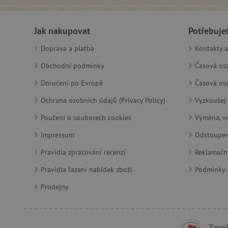
__cf_bm
Jak nakupovat
Potřebuje
Doprava a platba
Kontakty a
lastVisitedProduct
Obchodní podmínky
Časová osa
__cf_bm
Doručení po Evropě
Časová osa
Ochrana osobních údajů (Privacy Policy)
Vyzkoušej 
_sp_ses.f442
featureFlagIdentifier
Poučení o souborech cookies
Výměna, vr
_lb
Impressum
Odstoupen
Pravidla zpracování recenzí
_pinterest_ct_ua
Reklamačn
Pravidla řazení nabídek zboží
Podmínky a
AWSALBCORS
Prodejny
_sp_id.f442
Zavol