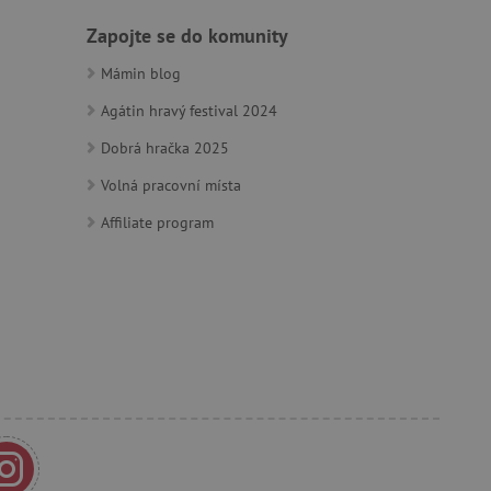
m zajišťuje hledání na
Zapojte se do komunity
e vztahu k Pinterest
Mámin blog
Agátin hravý festival 2024
s případy použití CORS po
lší soubory cookie
í lepivosti založených na
Dobrá hračka 2025
).
Volná pracovní místa
Affiliate program
 identifikaci zařízení,
e, aby sledovala používání
e Docs zajištěním
k návštěvníci používají
ových stránkách.
om, jak si webové stránky