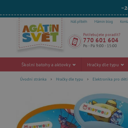
-2
Náš příběh
Mámin blog
Kont
Potřebujete poradit?
770 601 604
Po - Pá 9:00 - 15:00
Školní batohy a aktovky
Hračky dle typu
Úvodní stránka
Hračky dle typu
Elektronika pro děti