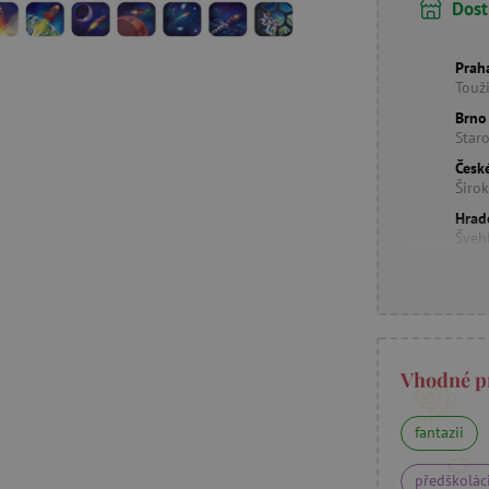
Dost
Prah
Touž
Brno
Star
Česk
Širo
Hrad
Šveh
Vhodné p
fantazii
předškolác