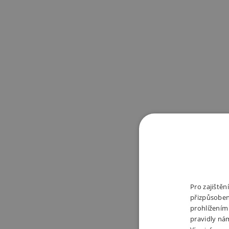
Pro zajiště
přizpůsoben
prohlížením
pravidly ná