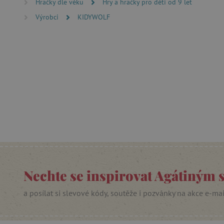
Hračky dle věku
Hry a hračky pro děti od 9 let
_lb_ccc
Výrobci
KIDYWOLF
cjConsent
Google Priv
CookieScriptConsent
PHPSESSID
__cf_bm
lastVisitedProduct
Nechte se inspirovat Agátiným 
__cf_bm
a posílat si slevové kódy, soutěže i pozvánky na akce e-ma
_sp_ses.f442
featureFlagIdentifier