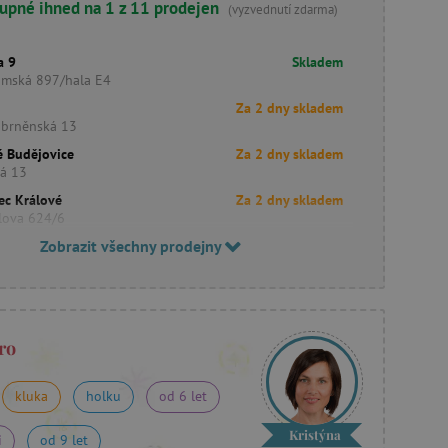
upné ihned na 1 z 11 prodejen
(vyzvednutí zdarma)
a 9
Skladem
imská 897/hala E4
Za 2 dny skladem
obrněnská 13
é Budějovice
Za 2 dny skladem
ká 13
ec Králové
Za 2 dny skladem
lova 624/6
Zobrazit všechny prodejny
ro
kluka
holku
od 6 let
Kristýna
i
od 9 let