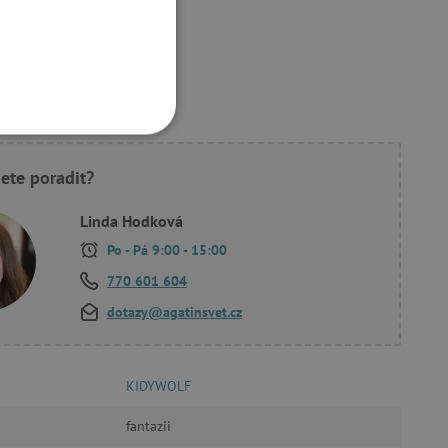
ukty
OOKIES
ete poradit?
Linda Hodková
Po - Pá 9:00 - 15:00
770 601 604
oubory
dotazy@agatinsvet.cz
 účtu. Webové stránky nelze
KIDYWOLF
ozlišení mezi lidmi a
fantazii
by bylo možné podávat
ebových stránek.