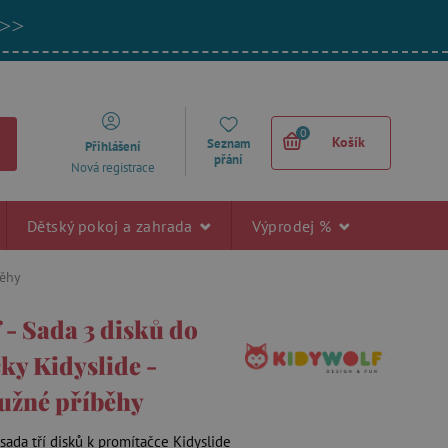
 >>
0
Košík
Seznam
Přihlášení
přání
Nová registrace
Dětský pokoj a zahrada
Výprodej %
běhy
 - Sada 3 disků do
ky Kidyslide -
užné příběhy
sada tří disků k promítačce Kidyslide