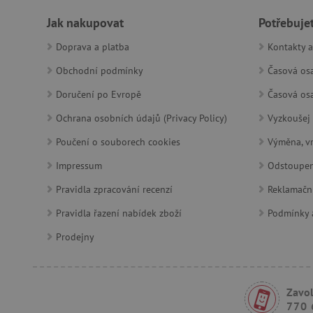
_lb
Jak nakupovat
Potřebuje
_pinterest_ct_ua
Doprava a platba
Kontakty a
Obchodní podmínky
Časová osa
AWSALBCORS
Doručení po Evropě
Časová osa
Ochrana osobních údajů (Privacy Policy)
Vyzkoušej 
_sp_id.f442
Poučení o souborech cookies
Výměna, vr
featureFlagCheckoutExpe
Impressum
Odstoupen
udid
Pravidla zpracování recenzí
Reklamačn
Pravidla řazení nabídek zboží
product_filter_remember
Podmínky a
Prodejny
Provider
Provi
/
Název
Název
Název
Doména
Domé
Zavol
S
smc_dyn_item
COMPASS
Google
Googl
770 
.docs.google
.docs.