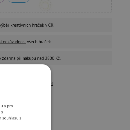
 výběr
kreativních hraček
v ČR.
ní nezávadnost
všech hraček.
é zdarma
při nákupu nad 2800 Kč.
4,9
/5
řes 10 500 pozitivních
recenzí
držitelný e-shop
ivotní prostředí a péči o
nu a pro
aměstnance bereme vážně.
 s
m souhlasu s