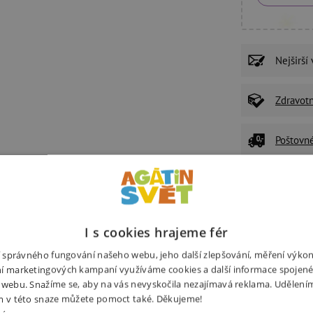
Nejširší
Zdravot
Poštovn
P
I s cookies hrajeme fér
U
Ž
ní správného fungování našeho webu, jeho další zlepšování, měření výko
z
í marketingových kampaní využíváme cookies a další informace spojené
 webu. Snažíme se, aby na vás nevyskočila nezajímavá reklama. Udělení
m v této snaze můžete pomoct také. Děkujeme!