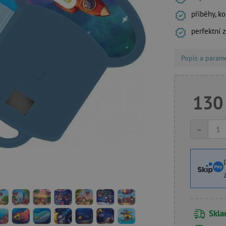
příběhy, k
perfektní z
Popis a param
130
-
Skl