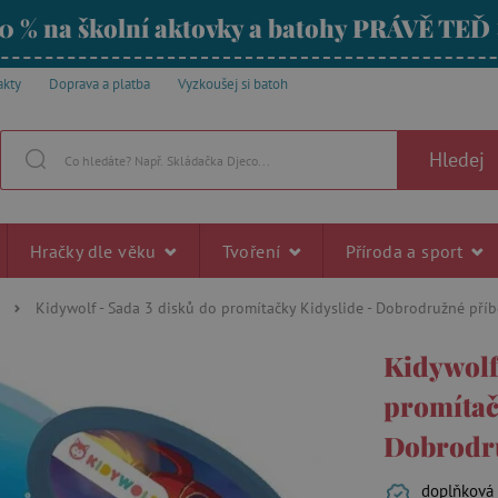
0 % na školní aktovky a batohy PRÁVĚ TEĎ
akty
Doprava a platba
Vyzkoušej si batoh
Hledej
Hračky dle věku
Tvoření
Příroda a sport
Kidywolf - Sada 3 disků do promítačky Kidyslide - Dobrodružné pří
Kidywolf
promítač
Dobrodr
doplňková 