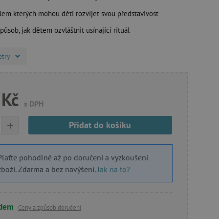
olem kterých mohou děti rozvíjet svou představivost
působ, jak dětem ozvláštnit usínající rituál
etry
 Kč
s DPH
+
Přidat do košíku
Plaťte pohodlně až po doručení a vyzkoušení
zboží. Zdarma a bez navýšení.
Jak na to?
adem
Ceny a způsob doručení