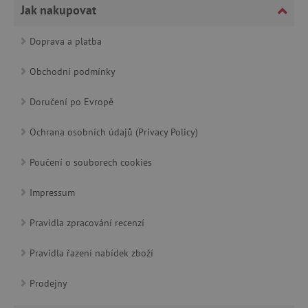
Jak nakupovat
Doprava a platba
Obchodní podmínky
cjConsent
.agatinsvet.cz
Doručení po Evropě
Ochrana osobních údajů (Privacy Policy)
Poučení o souborech cookies
CookieScriptConsent
CookieScript
www.agatinsvet.cz
Impressum
Pravidla zpracování recenzí
Pravidla řazení nabídek zboží
Prodejny