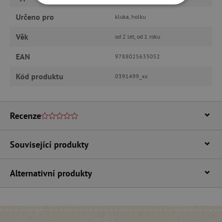
NEZBYTNĚ NUTNÉ COOKIES
Určeno pro
kluka, holku
ANALYTICKÉ COOKIES
Věk
od 2 let, od 1 roku
MARKETINGOVÉ COOKIES
EAN
9788025633052
Kód produktu
0391499_xx
FUNKČNÍ SOUBORY
Recenze
Nezbytně nutné cookies
Analytické cookies
Marketingové cookies
Související produkty
Funkční soubory
Alternativní produkty
Nezbytně nutné soubory cookie umožňují
základní funkce webových stránek, jako je
přihlášení uživatele a správa účtu. Webové
stránky nelze bez nezbytně nutných souborů
cookie správně používat.
Provider
/
Název