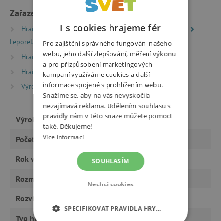
Zařazeno v kategoriích
I s cookies hrajeme fér
Hračky dle typu
Knihy
Knížky pro nejmenší
Leporela
Pro zajištění správného fungování našeho
webu, jeho další zlepšování, měření výkonu
Hračky dle věku
Hry a hračky pro batolata
a pro přizpůsobení marketingových
Hračky dle věku
Hry a hračky pro děti od 2 let
kampaní využíváme cookies a další
informace spojené s prohlížením webu.
Výrobci
Svojtka&Co.
Snažíme se, aby na vás nevyskočila
nezajímavá reklama. Udělením souhlasu s
pravidly nám v této snaze můžete pomoct
Výrobce
Svojtka&Co.
také. Děkujeme!
Více informací
Počet stran
10
Rok vydání
2022
SOUHLASÍM
Rozměry
149 x 162 x 15 mm
Nechci cookies
Rozvíjí
motoriku, smysly
SPECIFIKOVAT PRAVIDLA HRY…
Typ hračky
knihy a CD