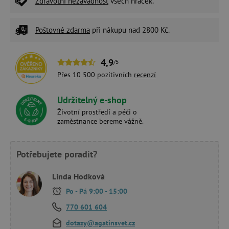
Zdravotní nezávadnost
všech hraček.
Poštovné zdarma
při nákupu nad 2800 Kč.
4,9
/5
Přes 10 500 pozitivních
recenzí
Udržitelný e-shop
Životní prostředí a péči o
zaměstnance bereme vážně.
Potřebujete poradit?
Linda Hodková
Po - Pá 9:00 - 15:00
770 601 604
dotazy@agatinsvet.cz