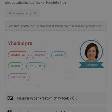
okouzlujícího tučňáčka. Najdete ho?
Popis a parametry
Toto zboží nadále není možné koupit. Prohlédněte si podobné produkty
zde
.
Vhodné pro
motoriku
smysly
kluka
Kristýna
holku
od 2 let
od 1 roku
Nejširší výběr
kreativních hraček
v ČR.