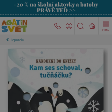
-20 % na školní aktovky a batohy
PRÁVĚ TEĎ >>
Menu
Leporela