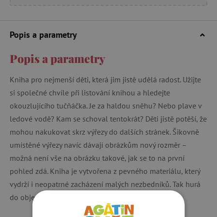
Popis a parametry
Popis a parametry
Kniha pro nejmenší děti, která jim jistě udělá radost. Užijte
si společné chvíle při listování knihou a hledejte
okouzlujícího tučňáčka. Je za haldou sněhu? Nebo plave v
ledové vodě? Kam se schoval tentokrát? Děti jistě potěší, že
mohou nakukovat skrz výřezy do dalších stránek. Šikovně
umístěné výřezy navíc dávají obrázkům nový rozměr –
možná není vše na obrázku takové, jak se to na první
pohled zdá. Kniha je vytvořena z pevného materiálu, který
vydrží i neopatrné zacházení malých nezbedníků. Tak hurá
do objevování!