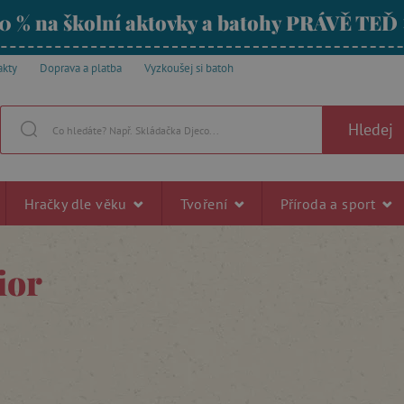
0 % na školní aktovky a batohy PRÁVĚ TEĎ
akty
Doprava a platba
Vyzkoušej si batoh
Hledej
Hračky dle věku
Tvoření
Příroda a sport
ior