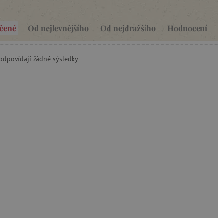
čené
Od nejlevnějšího
Od nejdražšího
Hodnocení
eodpovídají žádné výsledky