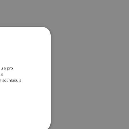
nu a pro
 s
m souhlasu s