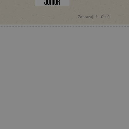
Zobrazuji 1 -
0
z
0