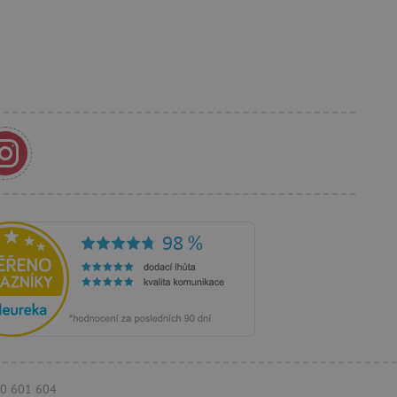
a Cookie-Script.com k
se soubory cookie
 cookie Cookie-Script.com
ný k udržování proměnných
ozlišení mezi lidmi a
by bylo možné podávat
ebových stránek.
ozlišení mezi lidmi a
by bylo možné podávat
ebových stránek.
m zajišťuje hledání na
e vztahu k Pinterest
s případy použití CORS po
770 601 604
lší soubory cookie