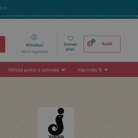
 >>
0
Košík
Seznam
Přihlášení
přání
Nová registrace
Dětský pokoj a zahrada
Výprodej %