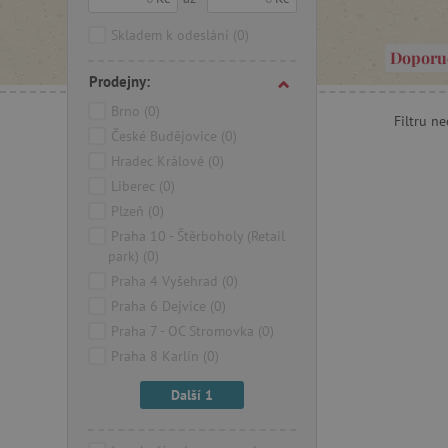
Skladem k odeslání
(0)
Doporu
Prodejny:
Brno
(0)
Filtru n
České Budějovice
(0)
Hradec Králové
(0)
Liberec
(0)
Plzeň
(0)
Praha 10 - Štěrboholy (Retail
park)
(0)
Praha 4 Vyšehrad
(0)
Praha 6 Dejvice
(0)
Praha 7 - OC Stromovka
(0)
Praha 8 Karlín
(0)
Další 1