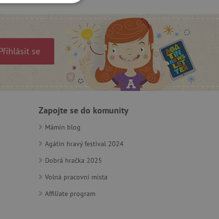
OOKIES
Přihlásit se
oubory
 účtu. Webové stránky nelze
Zapojte se do komunity
Mámin blog
ozlišení mezi lidmi a
Agátin hravý festival 2024
by bylo možné podávat
ebových stránek.
Dobrá hračka 2025
ukládání souhlasu
ookies na webových
Volná pracovní místa
právními požadavky na
ie cookies.
Affiliate program
ukládání souhlasu
 stránkách.