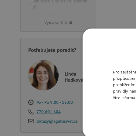
Jen zboží s dopravou zdarma
(0)
Vymazat filtr
Potřebujete poradit?
Pro zajiště
Linda
přizpůsoben
Hodková
prohlížením
pravidly ná
Více informa
Po - Pá 9:00 - 15:00
770 601 604
dotazy@agatinsvet.cz