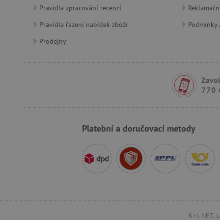
Google Priv
CookieScriptConsent
Pravidla zpracování recenzí
Reklamačn
Pravidla řazení nabídek zboží
Podmínky a
PHPSESSID
Prodejny
__cf_bm
Zavol
lastVisitedProduct
770 
__cf_bm
Platební a doručovací metody
_sp_ses.f442
featureFlagIdentifier
_lb
_pinterest_ct_ua
AWSALBCORS
K+L NET, s