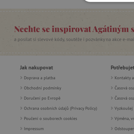
NEZBYTNĚ NUTN
FUNKČNÍ SOUBO
Nechte se inspirovat Agátiným 
a posílat si slevové kódy, soutěže i pozvánky na akce e-ma
Nezby
Nezbytně nutné soubory cook
bez nezbytně nutných soubo
Jak nakupovat
Potřebuje
Název
Doprava a platba
Kontakty a
__cf_bm
Obchodní podmínky
Časová osa
Doručení po Evropě
Časová osa
_lb_ccc
Ochrana osobních údajů (Privacy Policy)
Vyzkoušej 
Poučení o souborech cookies
Výměna, vr
cjConsent
Impressum
Odstoupen