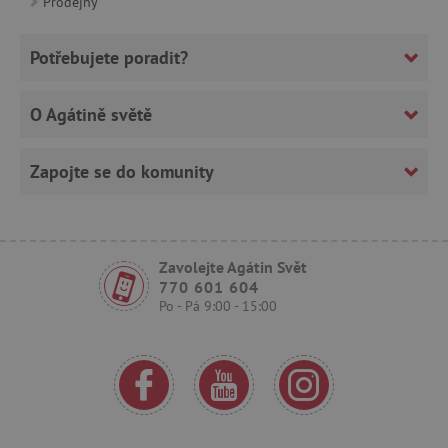
Prodejny
Potřebujete poradit?
data-c-ts
Media.net
.media.net
O Agátině světě
ecsession4-
www.agatinsvet.cz
f67e22c6c3dacfc9b77b6b40399abc16
VISITOR_INFO1_LIVE
Google LLC
Zapojte se do komunity
.youtube.com
Zavolejte Agátin Svět
770 601 604
am_tokens_eu-v1
exchange.mediavine.com
Po - Pá 9:00 - 15:00
iutk
Issuu Inc.
.issuu.com
mv_tokens_eu-v1
Mediavine, Inc.
exchange.mediavine.com