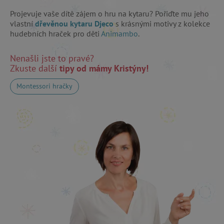
pocházejí, a
.agatinsvet.cz
stránek
Projevuje vaše dítě zájem o hru na kytaru? Pořiďte mu jeho
navštívených
v anonymní
vlastní
dřevěnou kytaru Djeco
s krásnými motivy z kolekce
podobě.
hudebních hraček pro děti
Animambo
.
_ga_9XW4E0XYJX
.agatinsvet.cz
1 rok 1
Tento soubor
uid
.adform.net
měsíc
cookie
Nenašli jste to pravé?
používá
Google
Zkuste další
tipy od mámy Kristýny!
Analytics k
zachování
stavu relace.
Montessori hračky
_ga
1 rok 1
Cookie pro
Google LLC
C
Adform
měsíc
měření
.agatinsvet.cz
.adform.net
návštěvnosti
ve službě
google
analytics.
ecvisits4-
www.agatinsvet.cz
f67e22c6c3dacfc9b77b6b40399abc16
sid
.seznam.cz
tvid
Tremor Video DSP