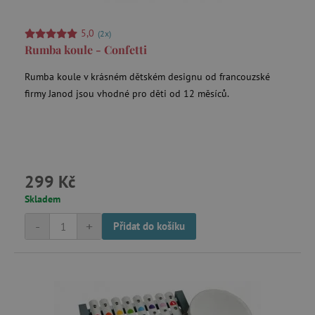
5,0
(2x)
Nezbytně nutné cookies
Rumba koule - Confetti
Analytické cookies
Marketingové cookies
Funkční soubory
Rumba koule v krásném dětském designu od francouzské
firmy Janod jsou vhodné pro děti od 12 měsíců.
Nezbytně nutné soubory cookie umožňují
základní funkce webových stránek, jako je
přihlášení uživatele a správa účtu. Webové
stránky nelze bez nezbytně nutných souborů
cookie správně používat.
Provider
/
Název
299 Kč
Doména
__cf_bm
Cloudflare Inc.
Skladem
.vimeo.com
-
+
Přidat do košíku