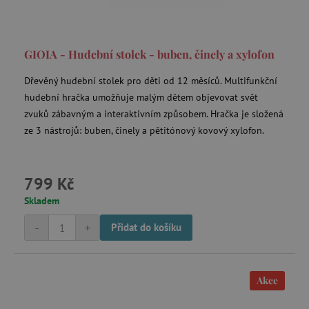
GIOIA - Hudební stolek - buben, činely a xylofon
Dřevěný hudební stolek pro děti od 12 měsíců. Multifunkční
hudební hračka umožňuje malým dětem objevovat svět
zvuků zábavným a interaktivním způsobem. Hračka je složená
ze 3 nástrojů: buben, činely a pětitónový kovový xylofon.
799 Kč
Skladem
-
+
Přidat do košíku
Akce