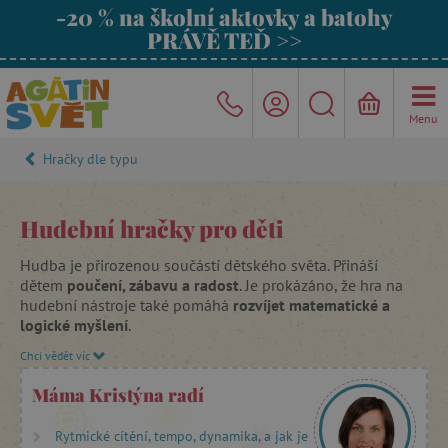
-20 % na školní aktovky a batohy
PRÁVĚ TEĎ >>
Menu
Hračky dle typu
Hudební hračky pro děti
Hudba je přirozenou součástí dětského světa. Přináší
dětem
poučení, zábavu a radost
. Je prokázáno, že hra na
hudební nástroje také pomáhá
rozvíjet matematické a
logické myšlení
.
Chci vědět víc
Agátin svět vybírá pro vaše děti
kvalitní hudební hračky
,
které v tomto rozvoji budou skvělými pomocníky. Jedná se
Máma Kristýna radí
zejména o
dřevěné hudební hračky,
které vyrábí
francouzské značky
Janod
a
Djeco
.
Vyznačují se
nápaditým
Rytmické cítění, tempo, dynamika, a jak je
designem
, který hraje velkou roli v motivaci dětí vzít nástroj