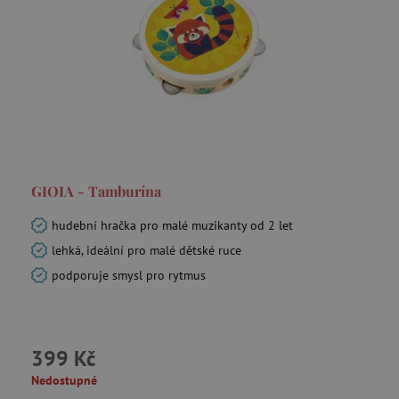
_sp_id.f442
www.agatinsvet.cz
featureFlagCheckoutExperimentVariant
www.agatinsvet.cz
udid
.agatinsvet.cz
GIOIA - Tamburína
hudební hračka pro malé muzikanty od 2 let
lehká, ideální pro malé dětské ruce
podporuje smysl pro rytmus
product_filter_remember
www.agatinsvet.cz
399 Kč
Nedostupné