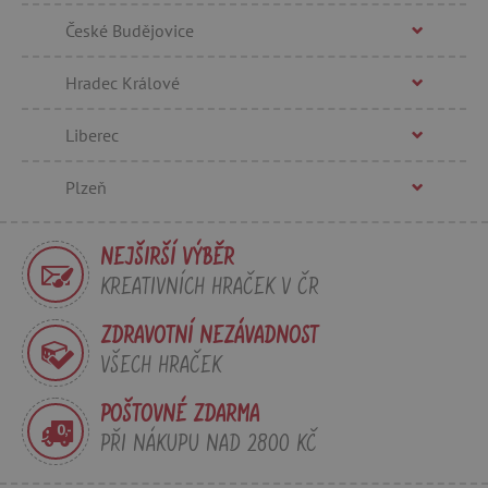
České Budějovice
data-c
Media.net
.media.net
FPAU
.agatinsvet.cz
Hradec Králové
Liberec
Plzeň
criteo
Outbrain Inc.
exchange.mediavine.com
NEJŠIRŠÍ VÝBĚR
KREATIVNÍCH HRAČEK V ČR
cto_bundle
.criteo.com
ZDRAVOTNÍ NEZÁVADNOST
VŠECH HRAČEK
POŠTOVNÉ ZDARMA
opt_out
.postrelease.com
PŘI NÁKUPU NAD 2800 KČ