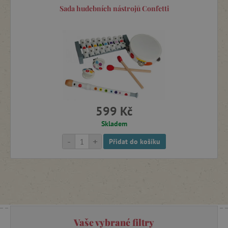
Sada hudebních nástrojů Confetti
599 Kč
Skladem
-
+
Přidat do košíku
Vaše vybrané filtry