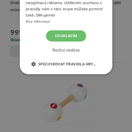
činely, chrastítko, dřevěnou paličku. Hudební nástroje učí děti
nezajímavá reklama. Udělením souhlasu s
pravidly nám v této snaze můžete pomoct
vnímat zvuky a učí je lásce k hudbě a smyslu pro rytmus.
také. Děkujeme!
Více informací
999 Kč
SOUHLASÍM
Skladem
Nechci cookies
-
+
Přidat do košíku
SPECIFIKOVAT PRAVIDLA HRY…
NEZBYTNĚ NUTNÉ COOKIES
ANALYTICKÉ COOKIES
MARKETINGOVÉ COOKIES
FUNKČNÍ SOUBORY