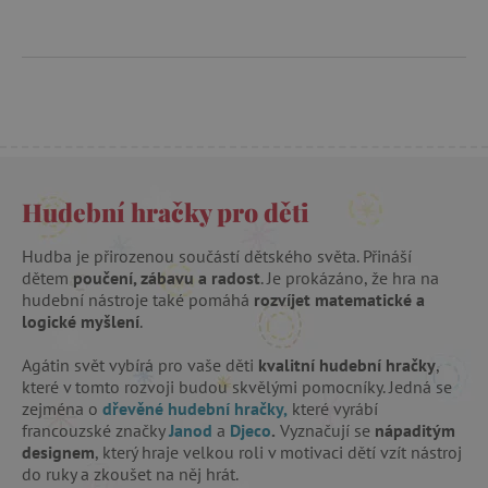
Provider
Provider
/
/
Název
Název
Vyprší
Vyprší
Popis
Popis
Doména
Doména
S
COMPASS
1 hodina
1
Tato cookie se pou
Tento soubor
Google
Google
hodina
výkonnosti a funk
cookie se
.docs.google.com
.docs.google.com
Název
Provider
/
Doména
Docs zajištěním ef
používá k
fungování vložený
ukládání
smc_dyn_item
.agatinsvet.cz
dokumentů na we
informací o
Hudební hračky pro děti
stránkách.
tom, jak
https://policies.go
návštěvníci
smc_dyn_item_code
.agatinsvet.cz
používají
Hudba je přirozenou součástí dětského světa. Přináší
webové
_cfuvid
.vimeo.com
Zavřením
Tato cookie se pou
dětem
poučení, zábavu a radost
. Je prokázáno, že hra na
stránky, a
prohlížeče
sledování uživatelů
com.silverpop.iMAWebCookie
.agatinsvet.cz
pomáhá při
k optimalizaci uživ
hudební nástroje také pomáhá
rozvíjet matematické a
vytváření
zkušeností udržov
logické myšlení
.
analytické
konzistence relace
tv_UICR
.tremorhub.com
zprávy o
personalizovaných 
tom, jak si
Agátin svět vybírá pro vaše děti
kvalitní hudební hračky
,
webové
vuid
1 rok 1
Tyto soubory cook
Vimeo.com Inc.
stránky
které v tomto rozvoji budou skvělými pomocníky. Jedná se
měsíc
videopřehrávač Vi
.vimeo.com
vedou. Údaje
webových stránkác
zejména o
dřevěné hudební hračky,
které vyrábí
shromážděné
francouzské značky
Janod
a
Djeco
.
Vyznačují se
nápaditým
včetně počtu
návštěvníků,
designem
, který hraje velkou roli v motivaci dětí vzít nástroj
zdroje,
do ruky a zkoušet na něj hrát.
odkud
smc_not
UOL