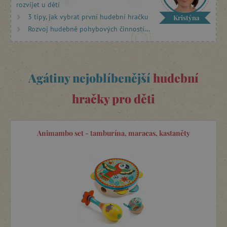
rozvíjet u dětí
do ruky a zkoušet na něj hrát.
3 tipy, jak vybrat první hudební hračku
Kristýna
Projevuje vaše dítě zájem o hru na kytaru? Pořiďte mu jeho
Rozvoj hudebně pohybových činností...
vlastní
dřevěnou kytaru Djeco
s krásnými motivy z kolekce
hudebních hraček pro děti
Animambo
.
Agátiny nejoblíbenější
hudební
hračky pro děti
Animambo set - tamburína, maracas, kastaněty