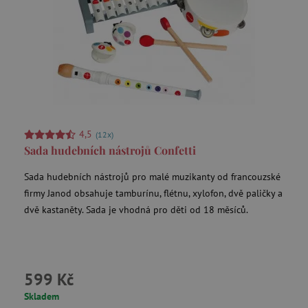
_lb_ccc
.agatinsvet.cz
Google Privacy Policy
4,5
(12x)
Sada hudebních nástrojů Confetti
Sada hudebních nástrojů pro malé muzikanty od francouzské
firmy Janod obsahuje tamburínu, flétnu, xylofon, dvě paličky a
dvě kastaněty. Sada je vhodná pro děti od 18 měsíců.
cjConsent
.agatinsvet.cz
599 Kč
Skladem