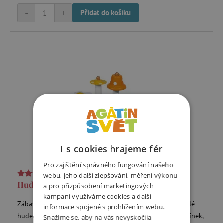
-
+
Přidat do košíku
I s cookies hrajeme fér
Pro zajištění správného fungování našeho
2,3
(3x)
webu, jeho další zlepšování, měření výkonu
Hudební stolek Pure
a pro přizpůsobení marketingových
kampaní využíváme cookies a další
Zábavný barevný hudební stolek je ideální dárek pro malé
informace spojené s prohlížením webu.
hudebníky od 1 roku. Hudební set obsahuje zvonek, bubínek,
Snažíme se, aby na vás nevyskočila