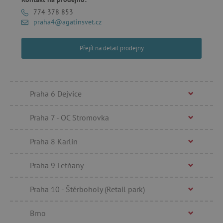
774 378 853
praha4@agatinsvet.cz
Přejít na detail prodejny
smc_v4_121658
.agatinsvet.cz
smct_session
Universo Online S.A.
(UOL)
.agatinsvet.cz
Praha 6 Dejvice
Praha 7 - OC Stromovka
Praha 8 Karlín
visitor-id
Media.net
Praha 9 Letňany
.media.net
CMPS
Casale Media Inc.
.casalemedia.com
Praha 10 - Štěrboholy (Retail park)
FPID
.agatinsvet.cz
Brno