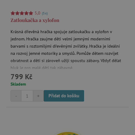
_sp_ses.f442
www.agatinsvet.cz
5,0
(5x)
featureFlagIdentifier
www.agatinsvet.cz
Zatloukačka a xylofon
_lb
.agatinsvet.cz
p
Krásná dřevěná hračka spojuje zatloukačku a xylofon v
jednom. Hračka zaujme děti velmi jemnými moderními
barvami s roztomilými dřevěnými zvířátky. Hračka je ideální
na rozvoj jemné motoriky a smyslů. Pomůže dětem rozvíjet
_pinterest_ct_ua
Pinterest Inc.
.ct.pinterest.com
obratnost a děti si zároveň užijí spoustu zábavy. Vždyť dělat
hluk je pro malé děti tak zábavné.
799 Kč
Skladem
AWSALBCORS
Amazon.com Inc.
www.pages06.net
-
+
Přidat do košíku