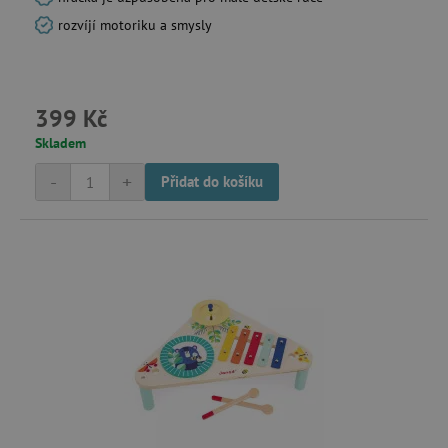
rozvíjí motoriku a smysly
399 Kč
Skladem
-
+
Přidat do košíku