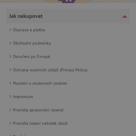
Jak nakupovat
com.silverpop.iMA.page_visit
.agatinsvet.cz
Doprava a platba
demdex
Adobe Inc.
.demdex.net
Obchodní podmínky
Doručení po Evropě
smc_spv
.agatinsvet.cz
Ochrana osobních údajů (Privacy Policy)
Poučení o souborech cookies
Impressum
CMID
Casale Media Inc.
.casalemedia.com
Pravidla zpracování recenzí
MSPTC
Microsoft
.bat.bing.com
Pravidla řazení nabídek zboží