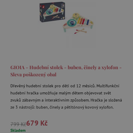
GIOIA - Hudební stolek - buben, činely a xylofon -
Sleva poškozený obal
Dřevěný hudební stolek pro děti od 12 měsíců. Multifunkční
hudební hračka umožňuje malým dětem objevovat svět
zvuků zábavným a interaktivním způsobem. Hračka je složená
ze 3 nástrojů: buben, činely a pětitónový kovový xylofon.
679 Kč
799 Kč
Skladem