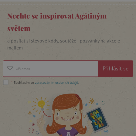
Nechte se inspirovat Agátiným
test_cookie
Google LLC
.doubleclick.net
světem
a posílat si slevové kódy, soutěže i pozvánky na akce e-
CMPRO
Casale Media Inc.
mailem
.casalemedia.com
IDE
Google LLC
.doubleclick.net
Přihlásit se
MUID
Microsoft Corporation
.bing.com
*
Souhlasím se
zpracováním osobních údajů
.
_fbp
Meta Platform Inc.
.agatinsvet.cz
_rxuuid
RhythmOne LLC
.1rx.io