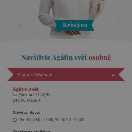
.tremorhub.com
_uetsid
Microsoft Corporation
.agatinsvet.cz
Navštivte Agátin svět
osobně
ar_debug
cm.teads.tv
Praha 4 Vyšehrad
Agátin svět
Na Pankráci 1618/30
smc_sesn
.agatinsvet.cz
140 00 Praha 4
Otevírací doba:
Po–Pá 9:30–18:00, So 10:00 - 14:00
smc_session_id
.agatinsvet.cz
Kontakt na prodejnu: