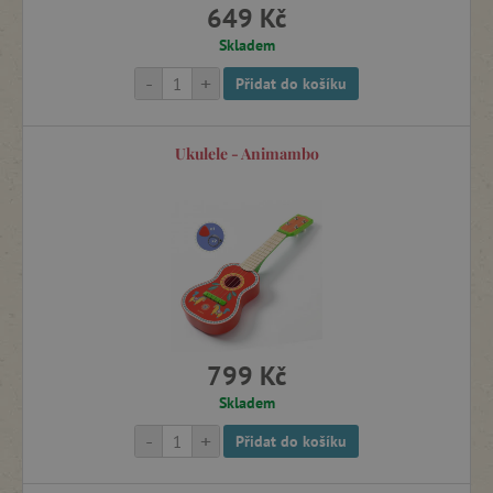
649 Kč
Skladem
-
+
Přidat do košíku
Ukulele - Animambo
799 Kč
Skladem
-
+
Přidat do košíku