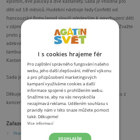
xylofon, dvě paličky a dvě kastaněty. Sada je vhodná pro
děti od 18 měsíců. Hudební nástroje řady Confetti od
francouzské firmy Janod slouží především k povzbuzení dětí
v zájmu o hudbu, nejsou myšleny pouze jako hračka. Zvažte
proto prosím před výběrem, zda je hudební nástroj
adekvátní věku dítěte. Rozměry jednotlivých nástrojů:
tamburína: 15 x 15 x 4,5 cm flétna: 3 x 3 x 31 cm
I s cookies hrajeme fér
Kastaněty: 5,7 x 5,7 cm Xylofon: 25 x 12 x 4,5 cm
Pro zajištění správného fungování našeho
webu, jeho další zlepšování, měření výkonu
Sada je hračka, nejedná se o hudební nástroje.
a pro přizpůsobení marketingových
kampaní využíváme cookies a další
informace spojené s prohlížením webu.
Děkujeme mamince @ukecanamama za krásnou fotku z
Snažíme se, aby na vás nevyskočila
koncertu!
nezajímavá reklama. Udělením souhlasu s
pravidly nám v této snaze můžete pomoct
také. Děkujeme!
Zařazeno v kategoriích
Více informací
Hračky dle typu
Hudební hračky
SOUHLASÍM