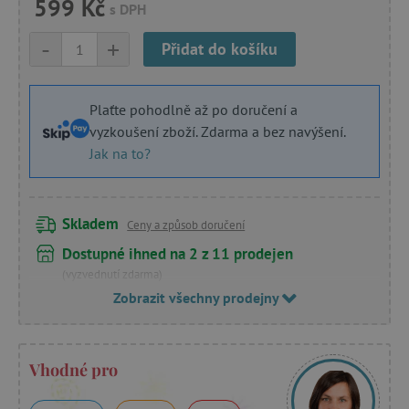
599 Kč
s DPH
-
+
Přidat do košíku
Plaťte pohodlně až po doručení a
vyzkoušení zboží. Zdarma a bez navýšení.
Jak na to?
Skladem
Ceny a způsob doručení
Dostupné ihned na 2 z 11 prodejen
(vyzvednutí zdarma)
Zobrazit všechny prodejny
Vhodné pro