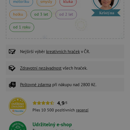
motoriku
smysly
kluka
Kristýna
holku
od 3 let
od 2 let
od 1 roku
Nejširší výběr
kreativních hraček
v ČR.
Zdravotní nezávadnost
všech hraček.
Poštovné zdarma
při nákupu nad 2800 Kč.
4,9
/5
Přes 10 500 pozitivních
recenzí
Udržitelný e-shop