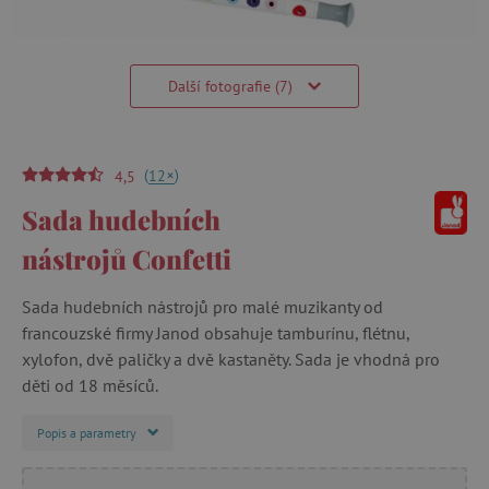
Další fotografie (7)
(
)
+
12
4,5
Sada hudebních
nástrojů Confetti
Sada hudebních nástrojů pro malé muzikanty od
francouzské firmy Janod obsahuje tamburínu, flétnu,
xylofon, dvě paličky a dvě kastaněty. Sada je vhodná pro
děti od 18 měsíců.
Popis a parametry