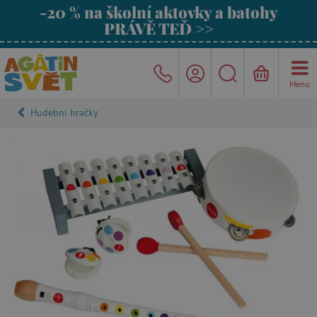
-20 % na školní aktovky a batohy
PRÁVĚ TEĎ >>
Menu
Hudební hračky