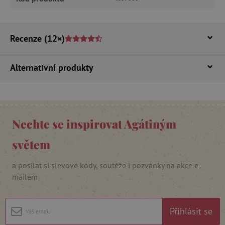
Nezbytně nutné soubory cookie umožňují
základní funkce webových stránek, jako je
přihlášení uživatele a správa účtu. Webové
stránky nelze bez nezbytně nutných souborů
Recenze
(12×)
cookie správně používat.
Provider
/
Název
Doména
Alternativní produkty
__cf_bm
Cloudflare Inc.
.vimeo.com
Nechte se inspirovat Agátiným
světem
a posílat si slevové kódy, soutěže i pozvánky na akce e-
mailem
_lb_ccc
.agatinsvet.cz
Přihlásit se