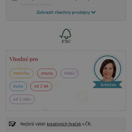
(vyzvednutí zdarma)
Zobrazit všechny prodejny
Vhodné pro
motoriku
smysly
holku
Kristýna
kluka
od 2 let
od 1 roku
Nejširší výběr
kreativních hraček
v ČR.