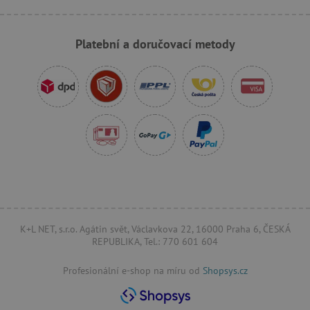
_sp_ses.f442
www.agatinsvet.cz
Platební a doručovací metody
featureFlagIdentifier
www.agatinsvet.cz
_lb
.agatinsvet.cz
p
_pinterest_ct_ua
Pinterest Inc.
.ct.pinterest.com
AWSALBCORS
Amazon.com Inc.
www.pages06.net
K+L NET, s.r.o. Agátin svět, Václavkova 22, 16000 Praha 6, ČESKÁ
REPUBLIKA, Tel.: 770 601 604
Profesionální e-shop na míru od
Shopsys.cz