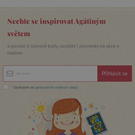
Nechte se inspirovat Agátiným
_lb_ccc
.agatinsvet.cz
světem
Google Privacy Policy
a posílat si slevové kódy, soutěže i pozvánky na akce e-
mailem
Přihlásit se
*
Souhlasím se
zpracováním osobních údajů
.
cjConsent
.agatinsvet.cz