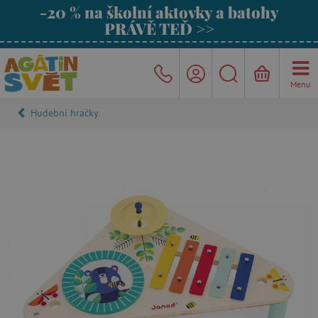
-20 % na školní aktovky a batohy
PRÁVĚ TEĎ >>
Menu
Hudební hračky