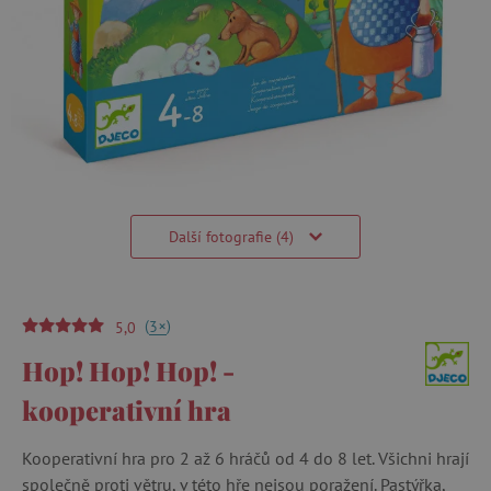
Další fotografie (4)
(
)
+
3
5,0
Hop! Hop! Hop! -
kooperativní hra
Kooperativní hra pro 2 až 6 hráčů od 4 do 8 let. Všichni hrají
společně proti větru, v této hře nejsou poražení. Pastýřka,