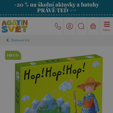
-20 % na školní aktovky a batohy
PRÁVĚ TEĎ >>
Menu
Deskové hry
DJECO