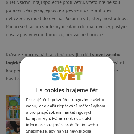
8 let. Všichni hrají společně proti větru, v této hře nejsou
poražení. Pastýřka, její ovce a pes se musí vrátit přes
nebezpečný most do ovčína. Pozor na vítr, který most odnáší.
Podaří se hráčům společnými silami dohnat ovečky, pastýře
i psa z pastviny do domečku, než začne bouřka?
Krásně zpracovaná hra, která rozvíjí u dětí
slovní zásobu
,
logické myšlení
a také zlepšuje jejich
vyjadřování
. Ideální
kooperativní hra do deštivého počasí, při které se bude
bavit celá rodina.
I s cookies hrajeme fér
Pro zajištění správného fungování našeho
webu, jeho další zlepšování, měření výkonu
a pro přizpůsobení marketingových
kampaní využíváme cookies a další
informace spojené s prohlížením webu.
Snažíme se, aby na vás nevyskočila