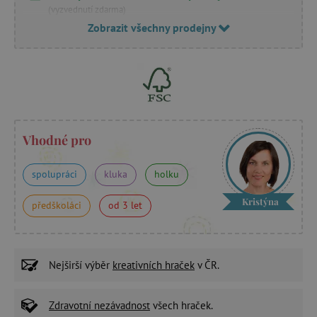
(vyzvednutí zdarma)
Zobrazit všechny prodejny
Vhodné pro
spolupráci
kluka
holku
Kristýna
předškoláci
od 3 let
Nejširší výběr
kreativních hraček
v ČR.
Zdravotní nezávadnost
všech hraček.