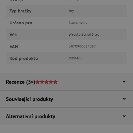
Typ hračky
hry
_lb_ccc
.agatinsvet.cz
Určeno pro
kluka, holku
Věk
předškoláci, od 3 let
Google Privacy Policy
EAN
3070900084087
Kód produktu
DJ08408
Recenze
(3×)
Související produkty
cjConsent
.agatinsvet.cz
Alternativní produkty