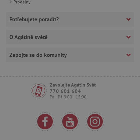
Prodejny
_sp_ses.f442
www.agatinsvet.cz
featureFlagIdentifier
www.agatinsvet.cz
Potřebujete poradit?
_lb
.agatinsvet.cz
p
O Agátině světě
Zapojte se do komunity
_pinterest_ct_ua
Pinterest Inc.
.ct.pinterest.com
Zavolejte Agátin Svět
AWSALBCORS
Amazon.com Inc.
770 601 604
www.pages06.net
Po - Pá 9:00 - 15:00