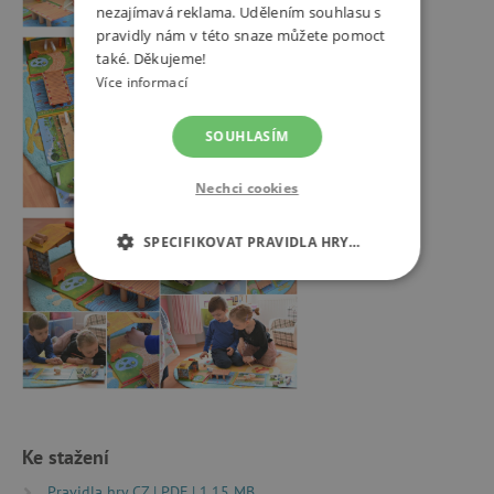
nezajímavá reklama. Udělením souhlasu s
pravidly nám v této snaze můžete pomoct
také. Děkujeme!
Více informací
SOUHLASÍM
Nechci cookies
SPECIFIKOVAT PRAVIDLA HRY…
NEZBYTNĚ NUTNÉ COOKIES
ANALYTICKÉ COOKIES
MARKETINGOVÉ COOKIES
FUNKČNÍ SOUBORY
Ke stažení
Pravidla hry CZ | PDF | 1.15 MB