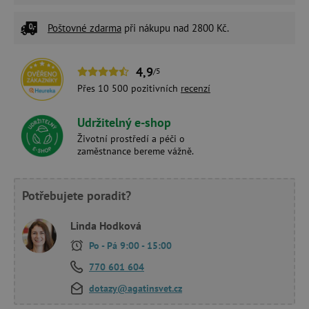
Poštovné zdarma
při nákupu nad 2800 Kč.
4,9
/5
Přes 10 500 pozitivních
recenzí
Udržitelný e-shop
Životní prostředí a péči o
zaměstnance bereme vážně.
Potřebujete poradit?
Linda Hodková
Po - Pá 9:00 - 15:00
770 601 604
dotazy@agatinsvet.cz