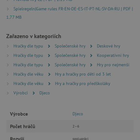
Spielregeln|Game rules FR-EN-DE-ES-IT-PT-NL-SV-DA-RU | PDF |
Nezbytně nutné cookies
1.77 MB
Analytické cookies
Marketingové cookies
Funkční soubory
Zařazeno v kategoriích
Nezbytně nutné soubory cookie umožňují
Hračky dle typu
Společenské hry
Deskové hry
základní funkce webových stránek, jako je
přihlášení uživatele a správa účtu. Webové
Hračky dle typu
Společenské hry
Kooperativní hry
stránky nelze bez nezbytně nutných souborů
Hračky dle typu
Společenské hry
Hry pro nejmenší
cookie správně používat.
Hračky dle věku
Hry a hračky pro děti od 3 let
Provider
/
Název
Doména
Hračky dle věku
Hry a hračky pro předškoláky
__cf_bm
Cloudflare Inc.
Výrobci
Djeco
.vimeo.com
Výrobce
Djeco
Počet hráčů
2–6
Rozvíjí
spolupráci