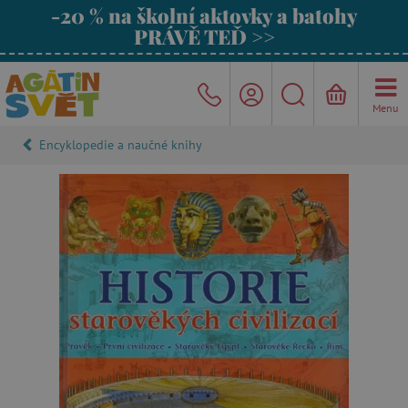
-20 % na školní aktovky a batohy
PRÁVĚ TEĎ >>
Menu
Encyklopedie a naučné knihy