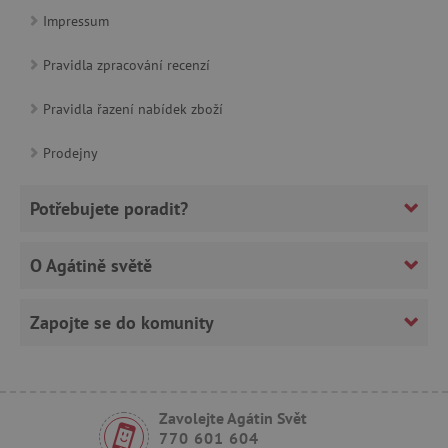
Impressum
Pravidla zpracování recenzí
Pravidla řazení nabídek zboží
CookieScriptConsent
CookieScript
www.agatinsvet.cz
Prodejny
Potřebujete poradit?
O Agátině světě
Zapojte se do komunity
PHPSESSID
PHP.net
p
www.agatinsvet.cz
Zavolejte Agátin Svět
770 601 604