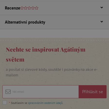
FUNKČNÍ SOUBORY
Recenze
Alternativní produkty
Nezbytně nutné cookies
Analytické cookies
Marketingové cookies
Funkční soubory
Nechte se inspirovat Agátiným
Nezbytně nutné soubory cookie umožňují
základní funkce webových stránek, jako je
světem
přihlášení uživatele a správa účtu. Webové
stránky nelze bez nezbytně nutných souborů
cookie správně používat.
a posílat si slevové kódy, soutěže i pozvánky na akce e-
mailem
Provider
/
Název
Doména
__cf_bm
Cloudflare Inc.
.vimeo.com
Přihlásit se
*
Souhlasím se
zpracováním osobních údajů
.