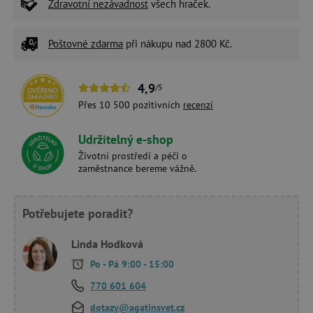
Zdravotní nezávadnost
všech hraček.
Poštovné zdarma
při nákupu nad 2800 Kč.
4,9
/5
Přes 10 500 pozitivních
recenzí
Udržitelný e-shop
Životní prostředí a péči o
zaměstnance bereme vážně.
Potřebujete poradit?
Linda Hodková
Po - Pá 9:00 - 15:00
770 601 604
dotazy@agatinsvet.cz