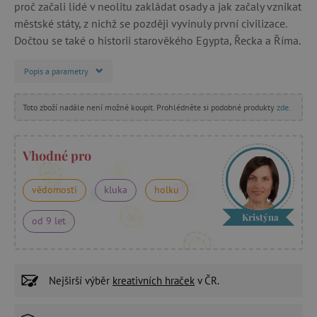
proč začali lidé v neolitu zakládat osady a jak začaly vznikat
městské státy, z nichž se později vyvinuly první civilizace.
Dočtou se také o historii starověkého Egypta, Řecka a Říma.
Popis a parametry
Toto zboží nadále není možné koupit. Prohlédněte si podobné produkty
zde
.
Vhodné pro
vědomosti
kluka
holku
Kristýna
od 9 let
Nejširší výběr
kreativních hraček
v ČR.