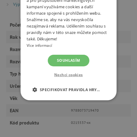
a pro přizpůsobení marketingových
Výprodej %
Výprodej -20 %
kampaní využíváme cookies a další
informace spojené s prohlížením webu.
Snažíme se, aby na vás nevyskočila
Počet stran
198
nezajímavá reklama. Udělením souhlasu s
pravidly nám v této snaze můžete pomoct
Rok vydání
2016
také. Děkujeme!
Více informací
Rozměry
205,0 x 275,0 x 30,0 mm
SOUHLASÍM
Rozvíjí
vědomosti
Typ hračky
knihy a CD
Nechci cookies
Určeno pro
kluka, holku
SPECIFIKOVAT PRAVIDLA HRY…
Věk
od 9 let
NEZBYTNĚ NUTNÉ COOKIES
EAN
9788073719470
ANALYTICKÉ COOKIES
Kód produktu
0215537-xx
MARKETINGOVÉ COOKIES