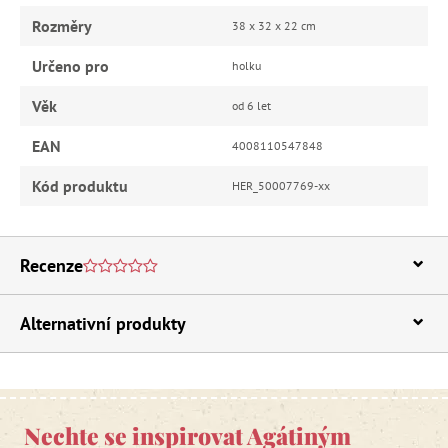
Rozměry
38 x 32 x 22 cm
Určeno pro
holku
Věk
od 6 let
EAN
4008110547848
Kód produktu
HER_50007769-xx
Recenze
Alternativní produkty
Nechte se inspirovat Agátiným