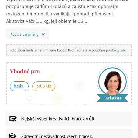
přizpůsobuje zádům školáků a zajišťuje tak optimální
rozložení hmotnosti a vynikající pohodlí při nošení.
Akltovka váží 1,1 kg, její objem je 16 l.
Popis a parametry
Toto zboží nadále není možné koupit. Prohlédněte si podobné produkty
zde
.
Vhodné pro
holku
od 6 let
Kristýna
Nejširší výběr
kreativních hraček
v ČR.
Zdravotní nezávadnost
všech hraček.