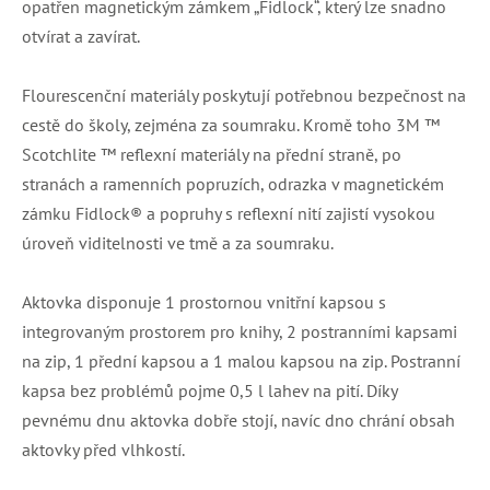
opatřen magnetickým zámkem „Fidlock“, který lze snadno
otvírat a zavírat.
Flourescenční materiály poskytují potřebnou bezpečnost na
cestě do školy, zejména za soumraku. Kromě toho 3M ™
Scotchlite ™ reflexní materiály na přední straně, po
stranách a ramenních popruzích, odrazka v magnetickém
zámku Fidlock® a popruhy s reflexní nití zajistí vysokou
úroveň viditelnosti ve tmě a za soumraku.
Aktovka disponuje 1 prostornou vnitřní kapsou s
integrovaným prostorem pro knihy, 2 postranními kapsami
na zip, 1 přední kapsou a 1 malou kapsou na zip. Postranní
kapsa bez problémů pojme 0,5 l lahev na pití. Díky
pevnému dnu aktovka dobře stojí, navíc dno chrání obsah
aktovky před vlhkostí.