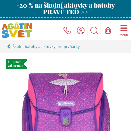
-20 % na školní aktovky a batohy
PRÁVĚ TEĎ >>
Menu
Školní batohy a aktovky pro prvňáčky
Doprava
zdarma